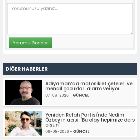
DİĞER HABERLER
Adıyaman’da motosiklet çeteleri ve
mendil çocukları alarm veriyor
07-08-2026 -
GÜNCEL
Yeniden Refah Partisi'nde Nedim
Özbey'in acısı: 'Bu olay hepimize ders
olsun'
06-08-2026 -
GÜNCEL