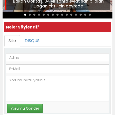
Bakan Göktaş, 34 yıl sonra evlat sahibi olan
Doğan çifti için devrede
Neler Söylendi?
Site
DISQUS