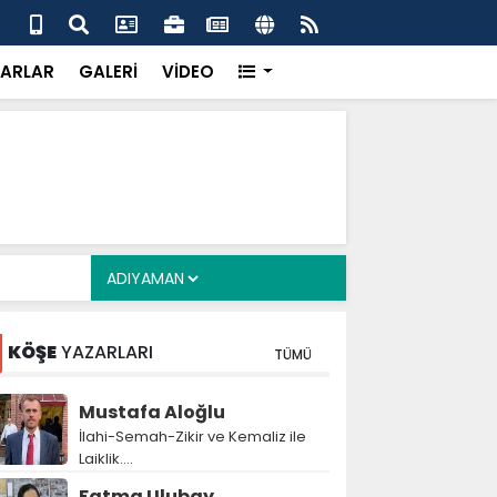
 İlçe’de yeni dönem başladı: Aslancan mazbatasını aldı,
Ak 
t etti
sah
ARLAR
GALERİ
VİDEO
KÖŞE
YAZARLARI
TÜMÜ
Mustafa Aloğlu
İlahi-Semah-Zikir ve Kemaliz ile
Laiklik….
Fatma Ulubay