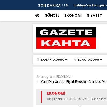
898 vatandaşa sıcak yemek
SON DAKİKA
Başkan Duru’dan Ba
görevlendirme sürec
GÜNCEL
EKONOMİ
SİYASET
DOLAR
0,0000
EURO
0,0000
Anasayfa
EKONOMİ
Yurt Dışı Üretici Fiyat Endeksi Aralık'ta Yü
EKONOMİ
Giriş Tarihi : 20-01-2025 12:23 Güncellem