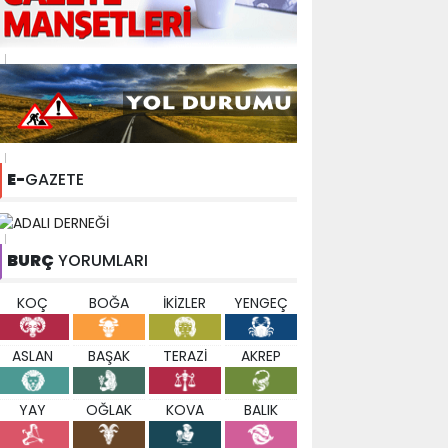
E-
GAZETE
BURÇ
YORUMLARI
KOÇ
BOĞA
İKİZLER
YENGEÇ
ASLAN
BAŞAK
TERAZİ
AKREP
YAY
OĞLAK
KOVA
BALIK