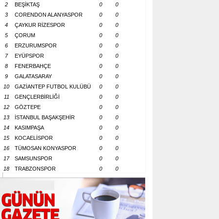
2
BEŞİKTAŞ
0
0
3
CORENDON ALANYASPOR
0
0
4
ÇAYKUR RİZESPOR
0
0
5
ÇORUM
0
0
6
ERZURUMSPOR
0
0
7
EYÜPSPOR
0
0
8
FENERBAHÇE
0
0
9
GALATASARAY
0
0
10
GAZİANTEP FUTBOL KULÜBÜ
0
0
11
GENÇLERBİRLİĞİ
0
0
12
GÖZTEPE
0
0
13
İSTANBUL BAŞAKŞEHİR
0
0
14
KASIMPAŞA
0
0
15
KOCAELİSPOR
0
0
16
TÜMOSAN KONYASPOR
0
0
17
SAMSUNSPOR
0
0
18
TRABZONSPOR
0
0