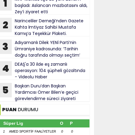
1
başladı: Aslancan mazbatasını aldı,
Zey’i ziyaret etti
Narinceliler Derneği’nden Gazete
2
Kahta İmtiyaz Sahibi Mustafa
Kamış’a Teşekkür Plaketi.
Adıyamanlı Dilek YENİ Parti’nin
3
Ümraniye kadrosunda: ‘Tarihin
doğru tarafında olmayı seçtim’
DEAŞ'a 30 ilde eş zamanlı
4
operasyon: 104 şüpheli gözaltında
- Videolu Haber
Başkan Duru’dan Başkan
5
Yardımcısı Ömer Bilen’e geçici
görevlendirme süreci ziyareti
PUAN
DURUMU
Süper Lig
O
P
1
AMED SPORTİF FAALİYETLER
0
0