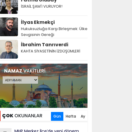
İSRAİL ŞAM'I VURUYOR!
İlyas Ekmekçi
Hukuksuzluğa Karşı Birleşmek: Ülke
Sevgisinin Gereği
İbrahim Tanrıverdi
KAHTA SİYASETİNİN İZDÜŞÜMLERİ
NAMAZ
VAKİTLERİ
ÇOK
OKUNANLAR
Gün
Hafta
Ay
MHP Merkez İlçe’de yeni dönem