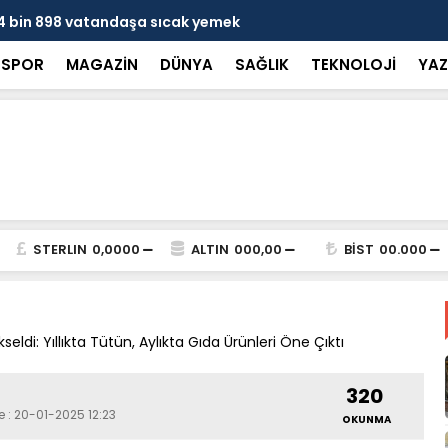
şkan Yardımcısı Ömer Bilen’e geçici
MHP Merkez
i ziyareti
Zey’i ziyare
SPOR
MAGAZİN
DÜNYA
SAĞLIK
TEKNOLOJİ
YAZ
STERLIN
0,0000
ALTIN
000,00
BİST
00.000
kseldi: Yıllıkta Tütün, Aylıkta Gıda Ürünleri Öne Çıktı
320
e : 20-01-2025 12:23
OKUNMA