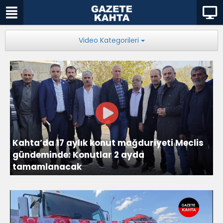
Video Kategorileri
Kahta’da 17 aylık konut mağduriyeti Meclis
gündeminde: Konutlar 2 ayda
tamamlanacak