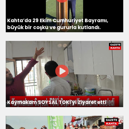
Kahta’da 29 Ekim Cumhuriyet Bayramı,
büyük bir coşku ve gururla kutlandı.
Kaymakam SOYSAL TOKİ'yi Ziyaret etti