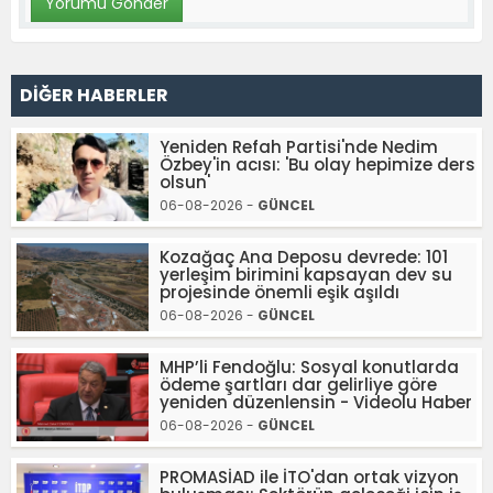
DİĞER HABERLER
Yeniden Refah Partisi'nde Nedim
Özbey'in acısı: 'Bu olay hepimize ders
olsun'
06-08-2026 -
GÜNCEL
Kozağaç Ana Deposu devrede: 101
yerleşim birimini kapsayan dev su
projesinde önemli eşik aşıldı
06-08-2026 -
GÜNCEL
MHP’li Fendoğlu: Sosyal konutlarda
ödeme şartları dar gelirliye göre
yeniden düzenlensin - Videolu Haber
06-08-2026 -
GÜNCEL
PROMASİAD ile İTO'dan ortak vizyon