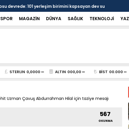
 devrede: 101 yerleşim birimini kapsayan dev su
Prof. Dr. D
şik aşıldı
kırılmayı '
SPOR
MAGAZİN
DÜNYA
SAĞLIK
TEKNOLOJİ
YAZ
STERLIN
0,0000
ALTIN
000,00
BİST
00.000
hit Uzman Çavuş Abdurrahman Hilal için taziye mesajı
567
OKUNMA