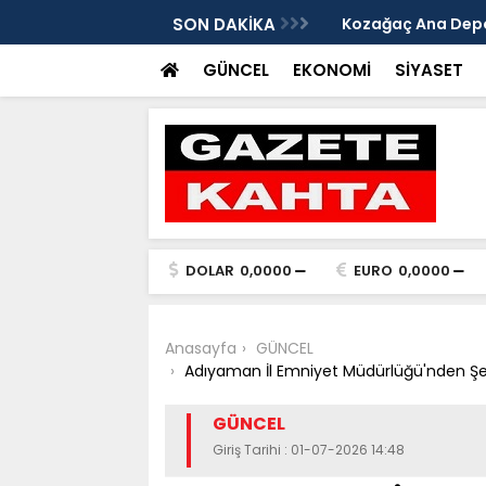
edim Özbey'in acısı: 'Bu olay hepimize
SON DAKİKA
Kozağaç Ana Deposu
projesinde önemli e
GÜNCEL
EKONOMİ
SİYASET
DOLAR
0,0000
EURO
0,0000
Anasayfa
GÜNCEL
Adıyaman İl Emniyet Müdürlüğü'nden Şe
GÜNCEL
Giriş Tarihi : 01-07-2026 14:48