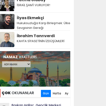
İSRAİL ŞAM'I VURUYOR!
İlyas Ekmekçi
Hukuksuzluğa Karşı Birleşmek: Ülke
Sevgisinin Gereği
İbrahim Tanrıverdi
KAHTA SİYASETİNİN İZDÜŞÜMLERİ
NAMAZ
VAKİTLERİ
ÇOK
OKUNANLAR
Gün
Hafta
Ay
Başkan Hallaç, Gençlik Merkezi