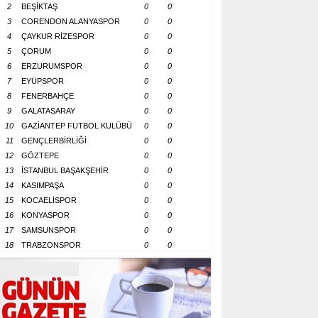
2
BEŞİKTAŞ
0
0
3
CORENDON ALANYASPOR
0
0
4
ÇAYKUR RİZESPOR
0
0
5
ÇORUM
0
0
6
ERZURUMSPOR
0
0
7
EYÜPSPOR
0
0
8
FENERBAHÇE
0
0
9
GALATASARAY
0
0
10
GAZİANTEP FUTBOL KULÜBÜ
0
0
11
GENÇLERBİRLİĞİ
0
0
12
GÖZTEPE
0
0
13
İSTANBUL BAŞAKŞEHİR
0
0
14
KASIMPAŞA
0
0
15
KOCAELİSPOR
0
0
16
KONYASPOR
0
0
17
SAMSUNSPOR
0
0
18
TRABZONSPOR
0
0