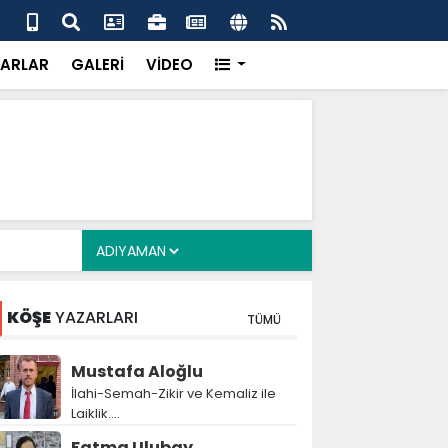
alyan: ‘Fransız Enstitüsü raporu, Adıyaman'daki siyasi
MHP
metroköy' kavramıyla açıklıyor’
yen
ARLAR
GALERİ
VİDEO
KÖŞE
YAZARLARI
TÜMÜ
Mustafa Aloğlu
İlahi-Semah-Zikir ve Kemaliz ile
Laiklik….
Fatma Ulubay