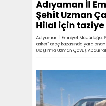
Adıyaman İl Em
Şehit Uzman Ç
Hilal için taziy
Adıyaman İl Emniyet Müdürlüğü, 
askerî araç kazasında yaralanan
Ulaştırma Uzman Çavuş Abdurrahma