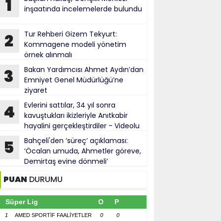
1
inşaatında incelemelerde bulundu
Tur Rehberi Gizem Tekyurt:
2
Kommagene modeli yönetim
örnek alınmalı
Bakan Yardımcısı Ahmet Aydın’dan
3
Emniyet Genel Müdürlüğü’ne
ziyaret
Evlerini sattılar, 34 yıl sonra
4
kavuştukları ikizleriyle Anıtkabir
hayalini gerçekleştirdiler - Videolu
Haber
Bahçeli'den ‘süreç’ açıklaması:
5
‘Öcalan umuda, Ahmetler göreve,
Demirtaş evine dönmeli’
PUAN
DURUMU
Süper Lig
O
P
1
AMED SPORTİF FAALİYETLER
0
0