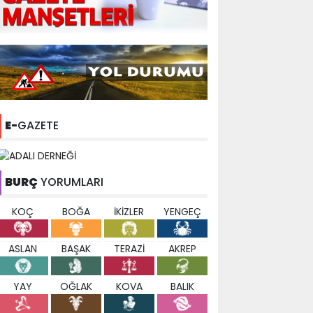
E-
GAZETE
BURÇ
YORUMLARI
KOÇ
BOĞA
İKİZLER
YENGEÇ
ASLAN
BAŞAK
TERAZİ
AKREP
YAY
OĞLAK
KOVA
BALIK