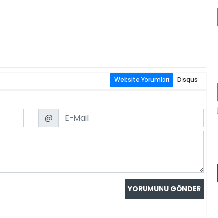
Website Yorumları
Disqus
Email
@