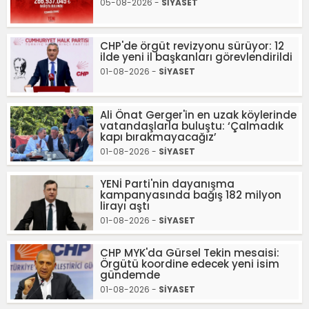
05-08-2026 -
SİYASET
CHP'de örgüt revizyonu sürüyor: 12
ilde yeni il başkanları görevlendirildi
01-08-2026 -
SİYASET
Ali Önat Gerger'in en uzak köylerinde
vatandaşlarla buluştu: ‘Çalmadık
kapı bırakmayacağız’
01-08-2026 -
SİYASET
YENİ Parti'nin dayanışma
kampanyasında bağış 182 milyon
lirayı aştı
01-08-2026 -
SİYASET
CHP MYK'da Gürsel Tekin mesaisi:
Örgütü koordine edecek yeni isim
gündemde
01-08-2026 -
SİYASET