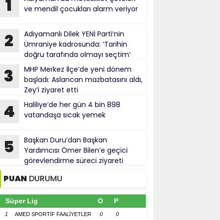
1
ve mendil çocukları alarm veriyor
Adıyamanlı Dilek YENİ Parti’nin
2
Ümraniye kadrosunda: ‘Tarihin
doğru tarafında olmayı seçtim’
MHP Merkez İlçe’de yeni dönem
3
başladı: Aslancan mazbatasını aldı,
Zey’i ziyaret etti
Haliliye’de her gün 4 bin 898
4
vatandaşa sıcak yemek
Başkan Duru’dan Başkan
5
Yardımcısı Ömer Bilen’e geçici
görevlendirme süreci ziyareti
PUAN
DURUMU
Süper Lig
O
P
1
AMED SPORTİF FAALİYETLER
0
0