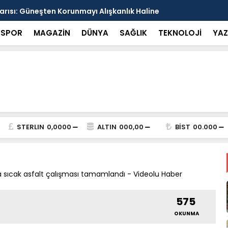
arısı: Güneşten Korunmayı Alışkanlık Haline
Haliliye’de
SPOR
MAGAZİN
DÜNYA
SAĞLIK
TEKNOLOJİ
YAZ
STERLIN
0,0000
ALTIN
000,00
BİST
00.000
sıcak asfalt çalışması tamamlandı - Videolu Haber
575
OKUNMA