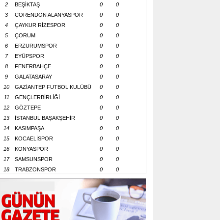
2
BEŞİKTAŞ
0
0
3
CORENDON ALANYASPOR
0
0
4
ÇAYKUR RİZESPOR
0
0
5
ÇORUM
0
0
6
ERZURUMSPOR
0
0
7
EYÜPSPOR
0
0
8
FENERBAHÇE
0
0
9
GALATASARAY
0
0
10
GAZİANTEP FUTBOL KULÜBÜ
0
0
11
GENÇLERBİRLİĞİ
0
0
12
GÖZTEPE
0
0
13
İSTANBUL BAŞAKŞEHİR
0
0
14
KASIMPAŞA
0
0
15
KOCAELİSPOR
0
0
16
KONYASPOR
0
0
17
SAMSUNSPOR
0
0
18
TRABZONSPOR
0
0