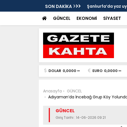
Gazete Kahta İmtiyaz Sahibi Mustafa
SON DAKİKA
Şanlıurfa’da yaz uy
Getirin
GÜNCEL
EKONOMİ
SİYASET
DOLAR
0,0000
EURO
0,0000
Anasayfa
GÜNCEL
Adıyaman’da İncebağ Grup Köy Yolunda 
GÜNCEL
Giriş Tarihi : 14-06-2026 09:21