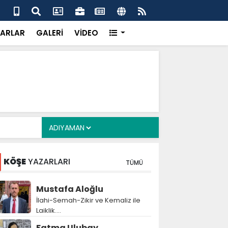
 her gün 4 bin 898 vatandaşa sıcak yemek
Baş
gör
ARLAR
GALERİ
VİDEO
KÖŞE
YAZARLARI
TÜMÜ
Mustafa Aloğlu
İlahi-Semah-Zikir ve Kemaliz ile
Laiklik….
Fatma Ulubay