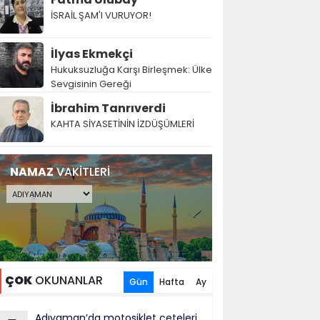
İSRAİL ŞAM'I VURUYOR!
İlyas Ekmekçi
Hukuksuzluğa Karşı Birleşmek: Ülke
Sevgisinin Gereği
İbrahim Tanrıverdi
KAHTA SİYASETİNİN İZDÜŞÜMLERİ
NAMAZ
VAKİTLERİ
ÇOK
OKUNANLAR
Gün
Hafta
Ay
Adıyaman’da motosiklet çeteleri