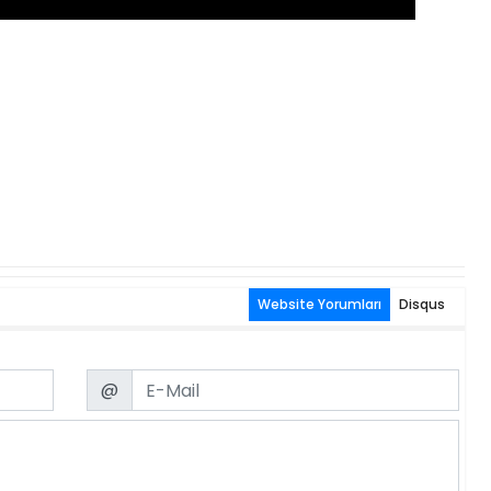
Website Yorumları
Disqus
Email
@