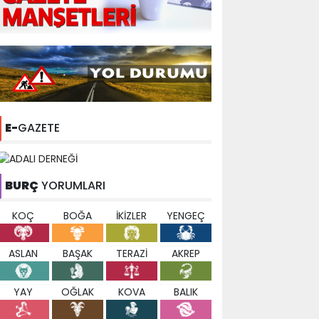
E-
GAZETE
BURÇ
YORUMLARI
KOÇ
BOĞA
İKİZLER
YENGEÇ
ASLAN
BAŞAK
TERAZİ
AKREP
YAY
OĞLAK
KOVA
BALIK