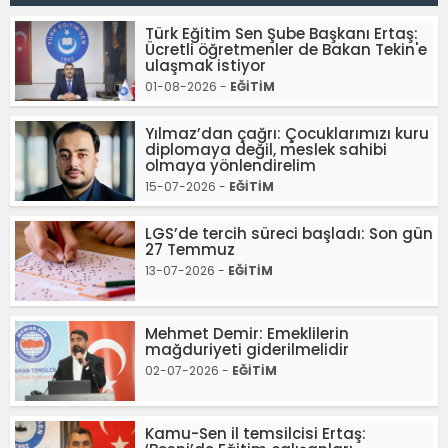
Türk Eğitim Sen Şube Başkanı Ertaş:
Ücretli öğretmenler de Bakan Tekin'e
ulaşmak istiyor
01-08-2026 -
EĞİTİM
Yılmaz’dan çağrı: Çocuklarımızı kuru
diplomaya değil, meslek sahibi
olmaya yönlendirelim
15-07-2026 -
EĞİTİM
LGS’de tercih süreci başladı: Son gün
27 Temmuz
13-07-2026 -
EĞİTİM
Mehmet Demir: Emeklilerin
mağduriyeti giderilmelidir
02-07-2026 -
EĞİTİM
Kamu-Sen il temsilcisi Ertaş: