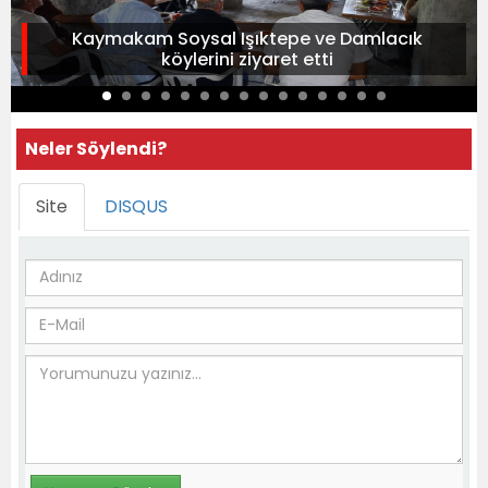
Kaymakam Soysal Işıktepe ve Damlacık
köylerini ziyaret etti
Neler Söylendi?
Site
DISQUS