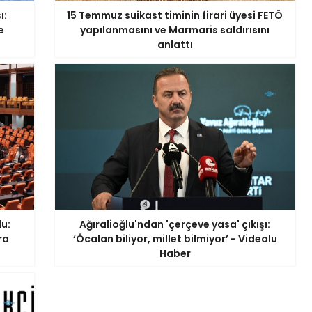
ı:
15 Temmuz suikast timinin firari üyesi FETÖ
e
yapılanmasını ve Marmaris saldırısını
anlattı
u:
Ağıralioğlu'ndan 'çerçeve yasa' çıkışı:
ra
‘Öcalan biliyor, millet bilmiyor’ - Videolu
Haber