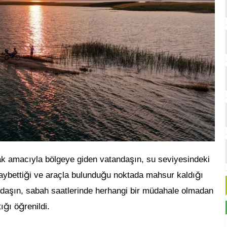
ş
mak amacıyla bölgeye giden vatanda
ın, su seviyesindeki
ğ
ğ
ğ
ybetti
i ve araçla bulundu
u noktada mahsur kaldı
ı
ş
nda
ın, sabah saatlerinde herhangi bir müdahale olmadan
ğ
ğ
tı
ı ö
renildi.