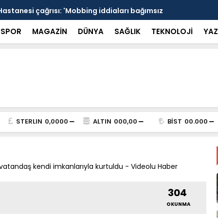
Hastanesi çağrısı: 'Mobbing iddiaları bağımsız
15 Temmuz s
alı' - Videolu Haber
Marmaris sa
SPOR
MAGAZİN
DÜNYA
SAĞLIK
TEKNOLOJİ
YAZ
STERLIN
0,0000
ALTIN
000,00
BİST
00.000
vatandaş kendi imkanlarıyla kurtuldu - Videolu Haber
304
OKUNMA