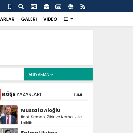
uikast timinin firari üyesi FETÖ yapılanmasını ve
Çer
ldırısını anlattı
inf
ARLAR
GALERİ
VİDEO
KÖŞE
YAZARLARI
TÜMÜ
Mustafa Aloğlu
İlahi-Semah-Zikir ve Kemaliz ile
Laiklik….
Fatma Ulubay