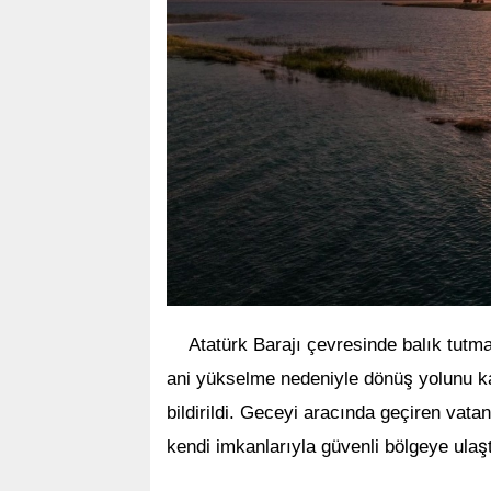
Atatürk Barajı çevresinde balık tut
ş
ani yükselme nedeniyle dönü
yolunu ka
bildirildi. Geceyi aracında geçiren vata
ş
kendi imkanlarıyla güvenli bölgeye ula