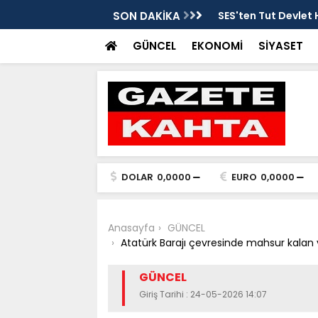
tarafsızlık ve liyakat açıklaması
SON DAKİKA
SES'ten Tut Devlet 
şekilde soruşturulm
GÜNCEL
EKONOMİ
SİYASET
DOLAR
0,0000
EURO
0,0000
Anasayfa
GÜNCEL
Atatürk Barajı çevresinde mahsur kalan 
GÜNCEL
Giriş Tarihi : 24-05-2026 14:07