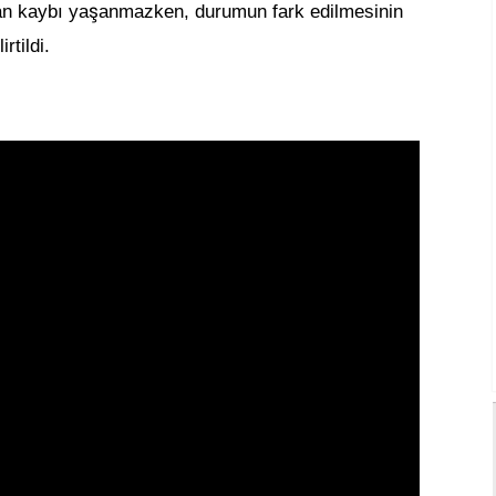
ş
an kaybı ya
anmazken, durumun fark edilmesinin
irtildi.