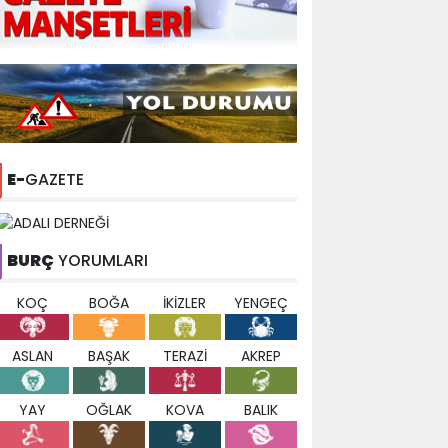
E-
GAZETE
BURÇ
YORUMLARI
KOÇ
BOĞA
İKİZLER
YENGEÇ
ASLAN
BAŞAK
TERAZİ
AKREP
YAY
OĞLAK
KOVA
BALIK