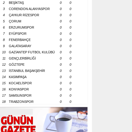
2
BEŞİKTAŞ
0
0
3
CORENDON ALANYASPOR
0
0
4
ÇAYKUR RİZESPOR
0
0
5
ÇORUM
0
0
6
ERZURUMSPOR
0
0
7
EYÜPSPOR
0
0
8
FENERBAHÇE
0
0
9
GALATASARAY
0
0
10
GAZİANTEP FUTBOL KULÜBÜ
0
0
11
GENÇLERBİRLİĞİ
0
0
12
GÖZTEPE
0
0
13
İSTANBUL BAŞAKŞEHİR
0
0
14
KASIMPAŞA
0
0
15
KOCAELİSPOR
0
0
16
KONYASPOR
0
0
17
SAMSUNSPOR
0
0
18
TRABZONSPOR
0
0