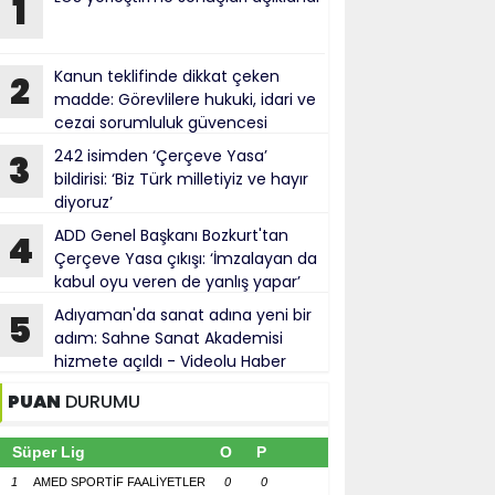
1
Kanun teklifinde dikkat çeken
2
madde: Görevlilere hukuki, idari ve
cezai sorumluluk güvencesi
242 isimden ‘Çerçeve Yasa’
3
bildirisi: ‘Biz Türk milletiyiz ve hayır
diyoruz’
ADD Genel Başkanı Bozkurt'tan
4
Çerçeve Yasa çıkışı: ‘İmzalayan da
kabul oyu veren de yanlış yapar’
Adıyaman'da sanat adına yeni bir
5
adım: Sahne Sanat Akademisi
hizmete açıldı - Videolu Haber
PUAN
DURUMU
Süper Lig
O
P
1
AMED SPORTİF FAALİYETLER
0
0