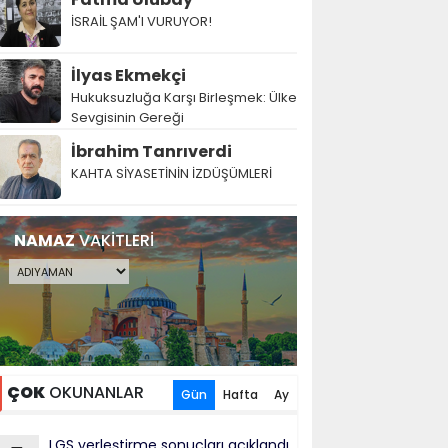
İSRAİL ŞAM'I VURUYOR!
İlyas Ekmekçi
Hukuksuzluğa Karşı Birleşmek: Ülke
Sevgisinin Gereği
İbrahim Tanrıverdi
KAHTA SİYASETİNİN İZDÜŞÜMLERİ
NAMAZ
VAKİTLERİ
ÇOK
OKUNANLAR
Gün
Hafta
Ay
LGS yerleştirme sonuçları açıklandı