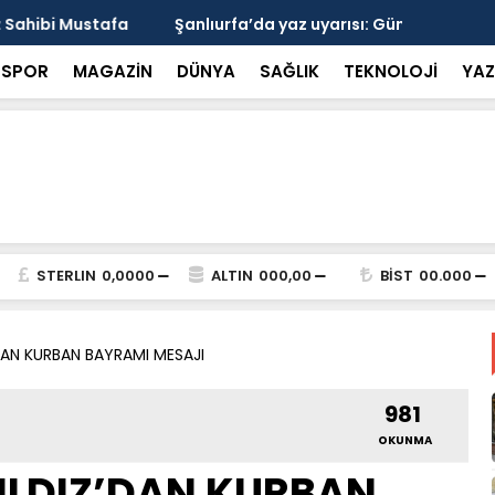
arısı: Güneşten Korunmayı Alışkanlık Haline
Haliliye’de
SPOR
MAGAZİN
DÜNYA
SAĞLIK
TEKNOLOJİ
YAZ
STERLIN
0,0000
ALTIN
000,00
BİST
00.000
DAN KURBAN BAYRAMI MESAJI
981
OKUNMA
LDIZ’DAN KURBAN