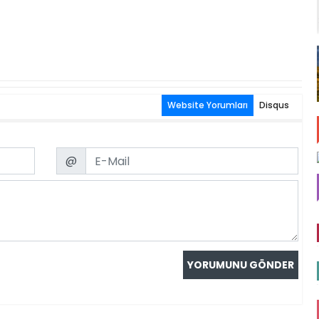
Website Yorumları
Disqus
Email
@