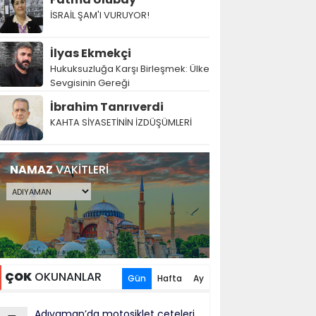
İSRAİL ŞAM'I VURUYOR!
İlyas Ekmekçi
Hukuksuzluğa Karşı Birleşmek: Ülke
Sevgisinin Gereği
İbrahim Tanrıverdi
KAHTA SİYASETİNİN İZDÜŞÜMLERİ
NAMAZ
VAKİTLERİ
ÇOK
OKUNANLAR
Gün
Hafta
Ay
Adıyaman’da motosiklet çeteleri