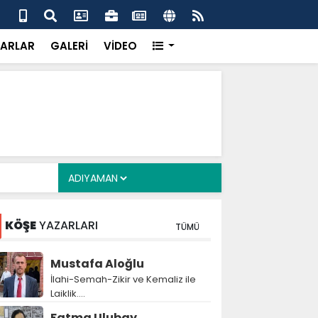
 her gün 4 bin 898 vatandaşa sıcak yemek
Baş
gör
ARLAR
GALERİ
VİDEO
KÖŞE
YAZARLARI
TÜMÜ
Mustafa Aloğlu
İlahi-Semah-Zikir ve Kemaliz ile
Laiklik….
Fatma Ulubay