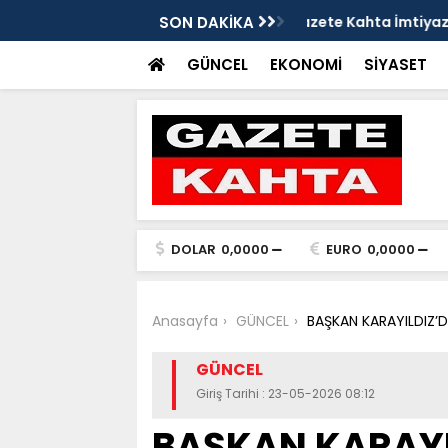
Gazete Kahta İmtiyaz Sahibi Mustafa
SON DAKİKA
Şanlıurfa’da yaz uy
Getirin
GÜNCEL
EKONOMİ
SİYASET
DOLAR
0,0000
EURO
0,0000
Anasayfa
GÜNCEL
BAŞKAN KARAYILDIZ’
GÜNCEL
Giriş Tarihi : 23-05-2026 08:12
BAŞKAN KARAYI