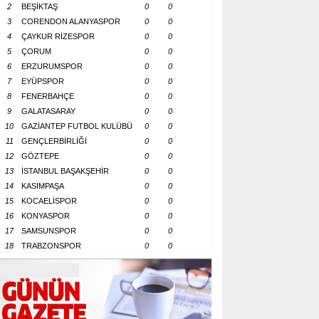
2
BEŞİKTAŞ
0
0
3
CORENDON ALANYASPOR
0
0
4
ÇAYKUR RİZESPOR
0
0
5
ÇORUM
0
0
6
ERZURUMSPOR
0
0
7
EYÜPSPOR
0
0
8
FENERBAHÇE
0
0
9
GALATASARAY
0
0
10
GAZİANTEP FUTBOL KULÜBÜ
0
0
11
GENÇLERBİRLİĞİ
0
0
12
GÖZTEPE
0
0
13
İSTANBUL BAŞAKŞEHİR
0
0
14
KASIMPAŞA
0
0
15
KOCAELİSPOR
0
0
16
KONYASPOR
0
0
17
SAMSUNSPOR
0
0
18
TRABZONSPOR
0
0