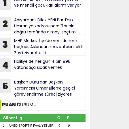
1
ve mendil çocukları alarm veriyor
Adıyamanlı Dilek YENİ Parti’nin
2
Ümraniye kadrosunda: ‘Tarihin
doğru tarafında olmayı seçtim’
MHP Merkez İlçe’de yeni dönem
3
başladı: Aslancan mazbatasını aldı,
Zey’i ziyaret etti
Haliliye’de her gün 4 bin 898
4
vatandaşa sıcak yemek
Başkan Duru’dan Başkan
5
Yardımcısı Ömer Bilen’e geçici
görevlendirme süreci ziyareti
PUAN
DURUMU
Süper Lig
O
P
1
AMED SPORTİF FAALİYETLER
0
0