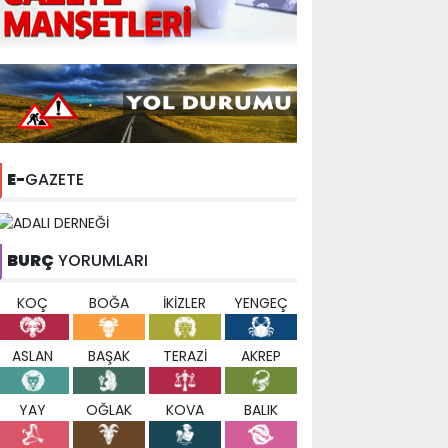
E-
GAZETE
BURÇ
YORUMLARI
KOÇ
BOĞA
İKİZLER
YENGEÇ
ASLAN
BAŞAK
TERAZİ
AKREP
YAY
OĞLAK
KOVA
BALIK