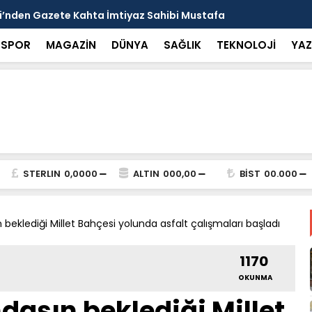
arısı: Güneşten Korunmayı Alışkanlık Haline
Haliliye’de
SPOR
MAGAZİN
DÜNYA
SAĞLIK
TEKNOLOJİ
YAZ
STERLIN
0,0000
ALTIN
000,00
BİST
00.000
beklediği Millet Bahçesi yolunda asfalt çalışmaları başladı
1170
OKUNMA
aşın beklediği Millet