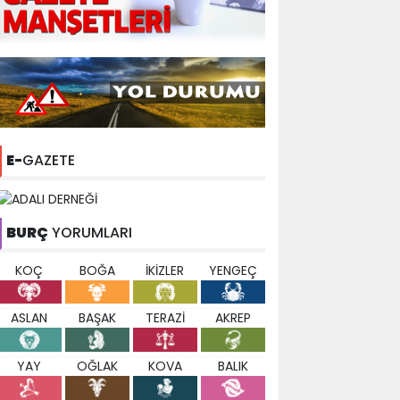
E-
GAZETE
BURÇ
YORUMLARI
KOÇ
BOĞA
İKİZLER
YENGEÇ
ASLAN
BAŞAK
TERAZİ
AKREP
YAY
OĞLAK
KOVA
BALIK