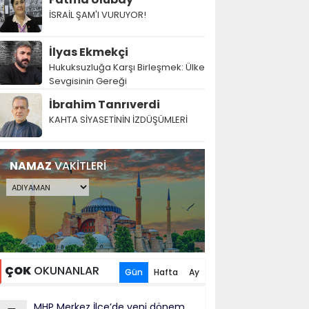
İSRAİL ŞAM'I VURUYOR!
İlyas Ekmekçi
Hukuksuzluğa Karşı Birleşmek: Ülke
Sevgisinin Gereği
İbrahim Tanrıverdi
KAHTA SİYASETİNİN İZDÜŞÜMLERİ
NAMAZ
VAKİTLERİ
ÇOK
OKUNANLAR
Gün
Hafta
Ay
MHP Merkez İlçe’de yeni dönem