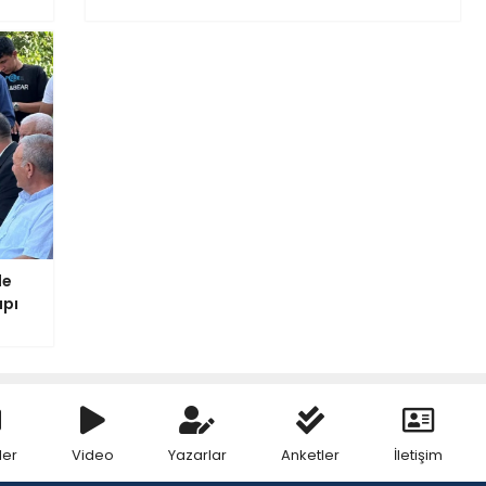
de
apı
ler
Video
Yazarlar
Anketler
İletişim