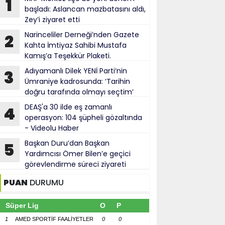
1
başladı: Aslancan mazbatasını aldı,
Zey’i ziyaret etti
Narinceliler Derneği’nden Gazete
2
Kahta İmtiyaz Sahibi Mustafa
Kamış’a Teşekkür Plaketi.
Adıyamanlı Dilek YENİ Parti’nin
3
Ümraniye kadrosunda: ‘Tarihin
doğru tarafında olmayı seçtim’
DEAŞ'a 30 ilde eş zamanlı
4
operasyon: 104 şüpheli gözaltında
- Videolu Haber
Başkan Duru’dan Başkan
5
Yardımcısı Ömer Bilen’e geçici
görevlendirme süreci ziyareti
PUAN
DURUMU
Süper Lig
O
P
1
AMED SPORTİF FAALİYETLER
0
0