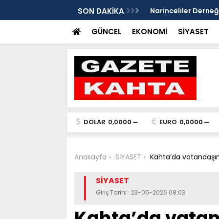
Gazete Kahta İmtiyaz Sahibi Mustafa
SON DAKİKA
Şanlıurfa’da yaz uy
Getirin
GÜNCEL
EKONOMİ
SİYASET
DOLAR
0,0000
EURO
0,0000
Anasayfa
SİYASET
Kahta’da vatandaşın 
SİYASET
Giriş Tarihi : 23-05-2026 08:03
Kahta’da vatand