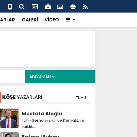
 her gün 4 bin 898 vatandaşa sıcak yemek
Baş
gör
ARLAR
GALERİ
VİDEO
KÖŞE
YAZARLARI
TÜMÜ
Mustafa Aloğlu
İlahi-Semah-Zikir ve Kemaliz ile
Laiklik….
Fatma Ulubay