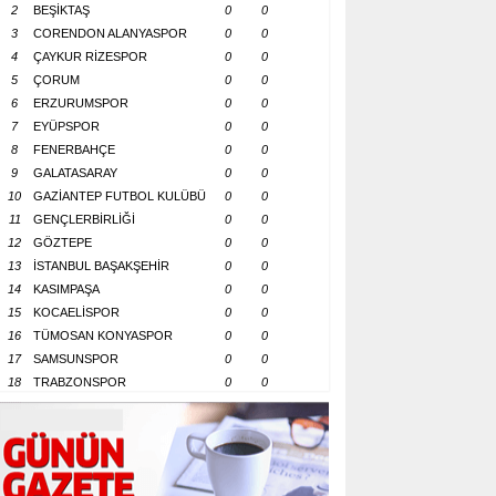
2
BEŞİKTAŞ
0
0
3
CORENDON ALANYASPOR
0
0
4
ÇAYKUR RİZESPOR
0
0
5
ÇORUM
0
0
6
ERZURUMSPOR
0
0
7
EYÜPSPOR
0
0
8
FENERBAHÇE
0
0
9
GALATASARAY
0
0
10
GAZİANTEP FUTBOL KULÜBÜ
0
0
11
GENÇLERBİRLİĞİ
0
0
12
GÖZTEPE
0
0
13
İSTANBUL BAŞAKŞEHİR
0
0
14
KASIMPAŞA
0
0
15
KOCAELİSPOR
0
0
16
TÜMOSAN KONYASPOR
0
0
17
SAMSUNSPOR
0
0
18
TRABZONSPOR
0
0