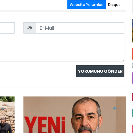
Website Yorumları
Disqus
Email
@