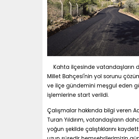
Kahta ilçesinde vatandaşların d
Millet Bahçesi'nin yol sorunu çözü
ve ilçe gündemini meşgul eden gü
işlemlerine start verildi.
Çalışmalar hakkında bilgi veren 
Turan Yıldırım, vatandaşların daha
yoğun şekilde çalıştıklarını kaydett
uzun süredir hemşehrilerimizin gü