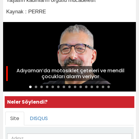
Yaşasın kadınların örgütlü mücadelesi!"
Kaynak : PERRE
Adıyaman’da motosiklet çeteleri ve mendil
çocukları alarm veriyor
Neler Söylendi?
Site
DISQUS