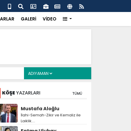
a Deposu devrede: 101 yerleşim birimini kapsayan dev su
Pro
önemli eşik aşıldı
kır
ARLAR
GALERİ
VİDEO
KÖŞE
YAZARLARI
TÜMÜ
Mustafa Aloğlu
İlahi-Semah-Zikir ve Kemaliz ile
Laiklik….
Fatma Ulubay