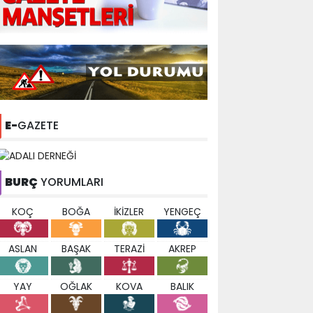
E-
GAZETE
BURÇ
YORUMLARI
KOÇ
BOĞA
İKİZLER
YENGEÇ
ASLAN
BAŞAK
TERAZİ
AKREP
YAY
OĞLAK
KOVA
BALIK