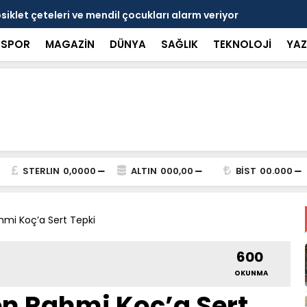
si'nde Nedim Özbey'in acısı: 'Bu olay hepimize
Kozağaç An
projesinde 
SPOR
MAGAZİN
DÜNYA
SAĞLIK
TEKNOLOJİ
YAZ
STERLIN
0,0000
ALTIN
000,00
BİST
00.000
mi Koç’a Sert Tepki
600
OKUNMA
n Rahmi Koç’a Sert