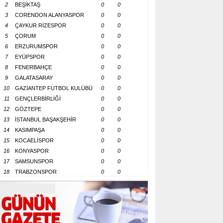
2
BEŞİKTAŞ
0
0
3
CORENDON ALANYASPOR
0
0
4
ÇAYKUR RİZESPOR
0
0
5
ÇORUM
0
0
6
ERZURUMSPOR
0
0
7
EYÜPSPOR
0
0
8
FENERBAHÇE
0
0
9
GALATASARAY
0
0
10
GAZİANTEP FUTBOL KULÜBÜ
0
0
11
GENÇLERBİRLİĞİ
0
0
12
GÖZTEPE
0
0
13
İSTANBUL BAŞAKŞEHİR
0
0
14
KASIMPAŞA
0
0
15
KOCAELİSPOR
0
0
16
KONYASPOR
0
0
17
SAMSUNSPOR
0
0
18
TRABZONSPOR
0
0