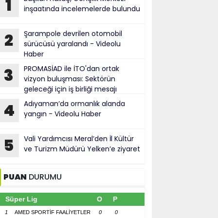
1
inşaatında incelemelerde bulundu
Şarampole devrilen otomobil
2
sürücüsü yaralandı - Videolu
Haber
PROMASİAD ile İTO'dan ortak
3
vizyon buluşması: Sektörün
geleceği için iş birliği mesajı
Adıyaman’da ormanlık alanda
4
yangın - Videolu Haber
Vali Yardımcısı Meral’den İl Kültür
5
ve Turizm Müdürü Yelken’e ziyaret
PUAN
DURUMU
Süper Lig
O
P
1
AMED SPORTİF FAALİYETLER
0
0