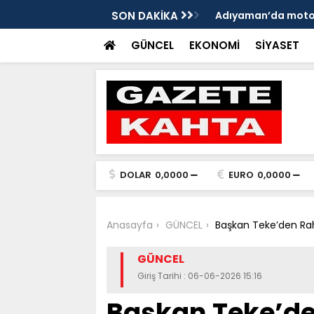
eleri ve mendil çocukları alarm veriyor
SON DAKİKA
Yeniden Refah Parti
ders olsun'
GÜNCEL
EKONOMİ
SİYASET
DOLAR
0,0000
EURO
0,0000
Anasayfa
GÜNCEL
Başkan Teke’den Rah
GÜNCEL
Giriş Tarihi : 06-06-2026 15:16
Başkan Teke’de