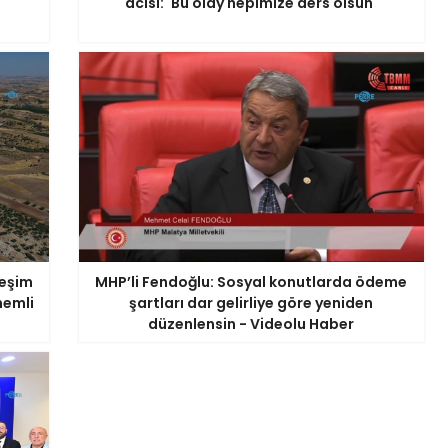
acısı: 'Bu olay hepimize ders olsun'
leşim
MHP’li Fendoğlu: Sosyal konutlarda ödeme
nemli
şartları dar gelirliye göre yeniden
düzenlensin - Videolu Haber