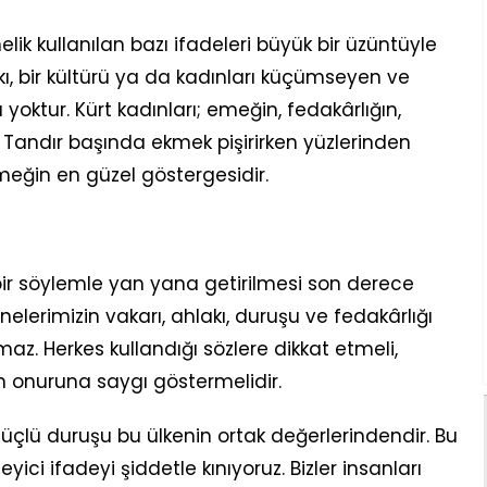
lik kullanılan bazı ifadeleri büyük bir üzüntüyle
lkı, bir kültürü ya da kadınları küçümseyen ve
oktur. Kürt kadınları; emeğin, fedakârlığın,
 Tandır başında ekmek pişirirken yüzlerinden
emeğin en güzel göstergesidir.
 bir söylemle yan yana getirilmesi son derece
annelerimizin vakarı, ahlakı, duruşu ve fedakârlığı
az. Herkes kullandığı sözlere dikkat etmeli,
n onuruna saygı göstermelidir.
güçlü duruşu bu ülkenin ortak değerlerindendir. Bu
ici ifadeyi şiddetle kınıyoruz. Bizler insanları