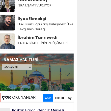
İSRAİL ŞAM'I VURUYOR!
İlyas Ekmekçi
Hukuksuzluğa Karşı Birleşmek: Ülke
Sevgisinin Gereği
İbrahim Tanrıverdi
KAHTA SİYASETİNİN İZDÜŞÜMLERİ
NAMAZ
VAKİTLERİ
ÇOK
OKUNANLAR
Gün
Hafta
Ay
Başkan Hallaç, Gençlik Merkezi