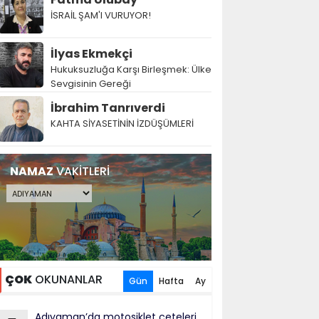
İSRAİL ŞAM'I VURUYOR!
İlyas Ekmekçi
Hukuksuzluğa Karşı Birleşmek: Ülke
Sevgisinin Gereği
İbrahim Tanrıverdi
KAHTA SİYASETİNİN İZDÜŞÜMLERİ
NAMAZ
VAKİTLERİ
ÇOK
OKUNANLAR
Gün
Hafta
Ay
Adıyaman’da motosiklet çeteleri