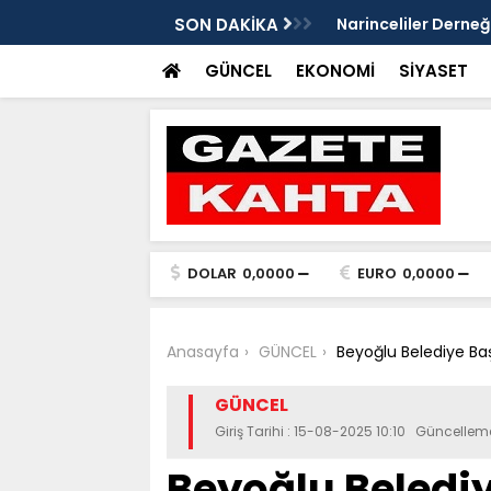
Gazete Kahta İmtiyaz Sahibi Mustafa
SON DAKİKA
Şanlıurfa’da yaz uy
Getirin
GÜNCEL
EKONOMİ
SİYASET
DOLAR
0,0000
EURO
0,0000
Anasayfa
GÜNCEL
Beyoğlu Belediye Baş
GÜNCEL
Giriş Tarihi : 15-08-2025 10:10 Güncellem
Beyoğlu Beledi