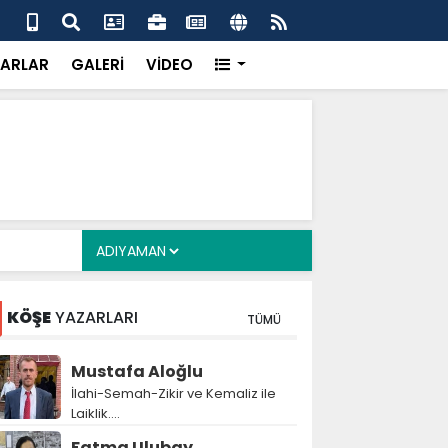
 her gün 4 bin 898 vatandaşa sıcak yemek
Baş
gör
ARLAR
GALERİ
VİDEO
KÖŞE
YAZARLARI
TÜMÜ
Mustafa Aloğlu
İlahi-Semah-Zikir ve Kemaliz ile
Laiklik….
Fatma Ulubay