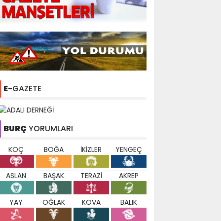
E-
GAZETE
BURÇ
YORUMLARI
KOÇ
BOĞA
İKİZLER
YENGEÇ
ASLAN
BAŞAK
TERAZİ
AKREP
YAY
OĞLAK
KOVA
BALIK