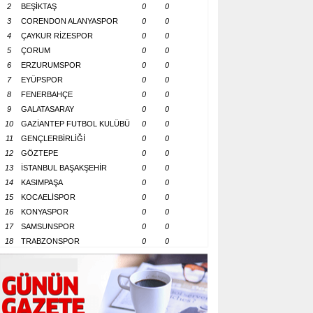
2
BEŞİKTAŞ
0
0
3
CORENDON ALANYASPOR
0
0
4
ÇAYKUR RİZESPOR
0
0
5
ÇORUM
0
0
6
ERZURUMSPOR
0
0
7
EYÜPSPOR
0
0
8
FENERBAHÇE
0
0
9
GALATASARAY
0
0
10
GAZİANTEP FUTBOL KULÜBÜ
0
0
11
GENÇLERBİRLİĞİ
0
0
12
GÖZTEPE
0
0
13
İSTANBUL BAŞAKŞEHİR
0
0
14
KASIMPAŞA
0
0
15
KOCAELİSPOR
0
0
16
KONYASPOR
0
0
17
SAMSUNSPOR
0
0
18
TRABZONSPOR
0
0