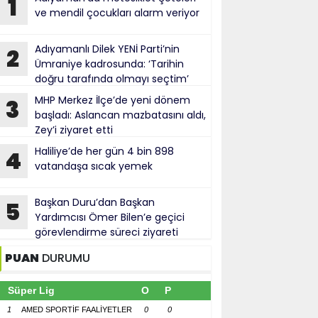
1
ve mendil çocukları alarm veriyor
Adıyamanlı Dilek YENİ Parti’nin
2
Ümraniye kadrosunda: ‘Tarihin
doğru tarafında olmayı seçtim’
MHP Merkez İlçe’de yeni dönem
3
başladı: Aslancan mazbatasını aldı,
Zey’i ziyaret etti
Haliliye’de her gün 4 bin 898
4
vatandaşa sıcak yemek
Başkan Duru’dan Başkan
5
Yardımcısı Ömer Bilen’e geçici
görevlendirme süreci ziyareti
PUAN
DURUMU
Süper Lig
O
P
1
AMED SPORTİF FAALİYETLER
0
0