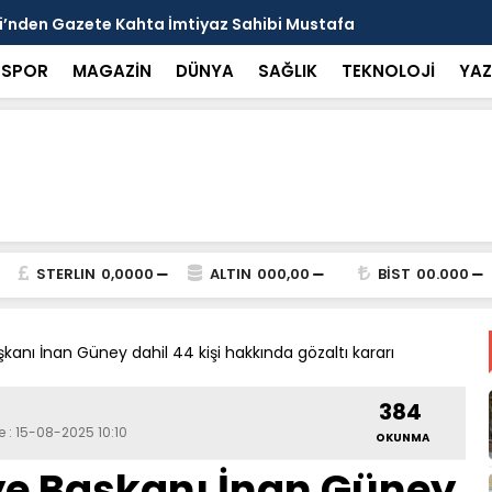
arısı: Güneşten Korunmayı Alışkanlık Haline
Haliliye’de
SPOR
MAGAZİN
DÜNYA
SAĞLIK
TEKNOLOJİ
YAZ
STERLIN
0,0000
ALTIN
000,00
BİST
00.000
kanı İnan Güney dahil 44 kişi hakkında gözaltı kararı
384
e : 15-08-2025 10:10
OKUNMA
ye Başkanı İnan Güney