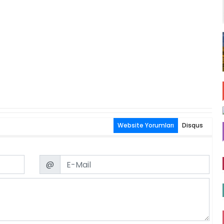
Website Yorumları
Disqus
Email
@