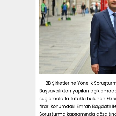
İBB Şirketlerine Yönelik Soruştur
Başsavcılıktan yapılan açıklamada, g
suçlamalarla tutuklu bulunan Ek
firari konumdaki Emrah Bağdatlı ile il
Soruşturma kapsamında gözaltına