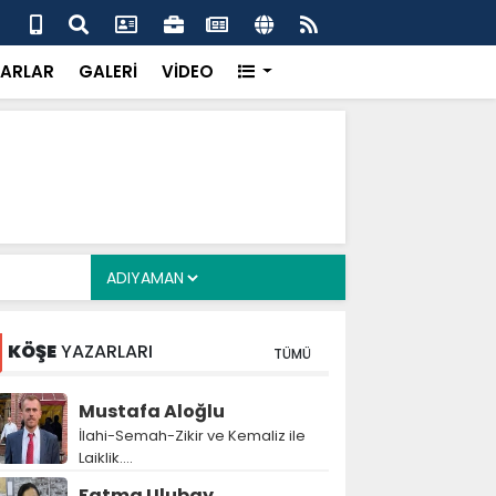
alyan: ‘Fransız Enstitüsü raporu, Adıyaman'daki siyasi
MHP
metroköy' kavramıyla açıklıyor’
yen
ARLAR
GALERİ
VİDEO
KÖŞE
YAZARLARI
TÜMÜ
Mustafa Aloğlu
İlahi-Semah-Zikir ve Kemaliz ile
Laiklik….
Fatma Ulubay