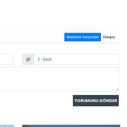
Website Yorumları
Disqus
Email
@