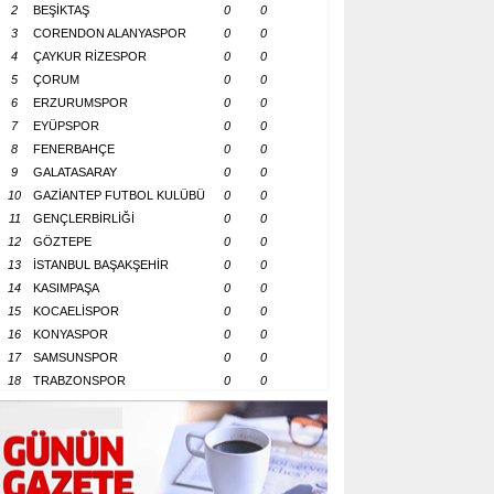
2
BEŞİKTAŞ
0
0
3
CORENDON ALANYASPOR
0
0
4
ÇAYKUR RİZESPOR
0
0
5
ÇORUM
0
0
6
ERZURUMSPOR
0
0
7
EYÜPSPOR
0
0
8
FENERBAHÇE
0
0
9
GALATASARAY
0
0
10
GAZİANTEP FUTBOL KULÜBÜ
0
0
11
GENÇLERBİRLİĞİ
0
0
12
GÖZTEPE
0
0
13
İSTANBUL BAŞAKŞEHİR
0
0
14
KASIMPAŞA
0
0
15
KOCAELİSPOR
0
0
16
KONYASPOR
0
0
17
SAMSUNSPOR
0
0
18
TRABZONSPOR
0
0