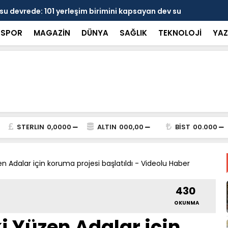
 devrede: 101 yerleşim birimini kapsayan dev su
Prof. Dr. D
şik aşıldı
kırılmayı '
SPOR
MAGAZİN
DÜNYA
SAĞLIK
TEKNOLOJİ
YAZ
STERLIN
0,0000
ALTIN
000,00
BİST
00.000
en Adalar için koruma projesi başlatıldı - Videolu Haber
430
OKUNMA
i Yüzen Adalar için