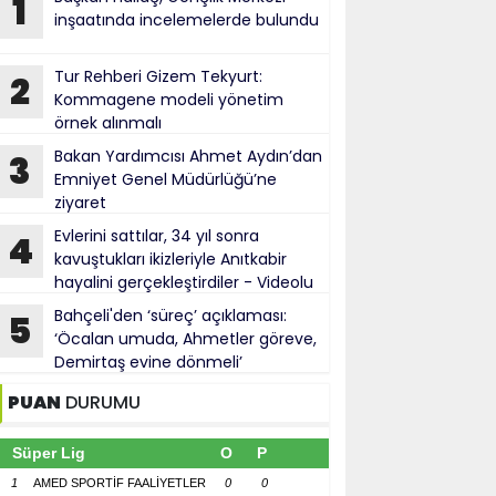
1
inşaatında incelemelerde bulundu
Tur Rehberi Gizem Tekyurt:
2
Kommagene modeli yönetim
örnek alınmalı
Bakan Yardımcısı Ahmet Aydın’dan
3
Emniyet Genel Müdürlüğü’ne
ziyaret
Evlerini sattılar, 34 yıl sonra
4
kavuştukları ikizleriyle Anıtkabir
hayalini gerçekleştirdiler - Videolu
Haber
Bahçeli'den ‘süreç’ açıklaması:
5
‘Öcalan umuda, Ahmetler göreve,
Demirtaş evine dönmeli’
PUAN
DURUMU
Süper Lig
O
P
1
AMED SPORTİF FAALİYETLER
0
0