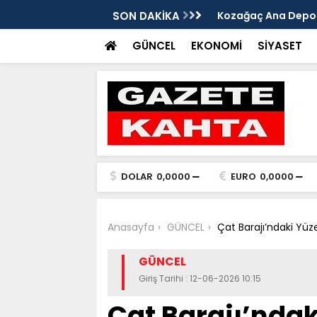
edim Özbey'in acısı: 'Bu olay hepimize
SON DAKİKA
Kozağaç Ana Deposu
projesinde önemli e
GÜNCEL
EKONOMİ
SİYASET
DOLAR
0,0000
EURO
0,0000
Anasayfa
GÜNCEL
Çat Barajı’ndaki Yüz
GÜNCEL
Giriş Tarihi : 12-06-2026 10:15
Çat Barajı’ndak