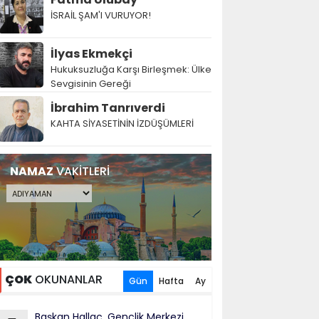
İSRAİL ŞAM'I VURUYOR!
İlyas Ekmekçi
Hukuksuzluğa Karşı Birleşmek: Ülke
Sevgisinin Gereği
İbrahim Tanrıverdi
KAHTA SİYASETİNİN İZDÜŞÜMLERİ
NAMAZ
VAKİTLERİ
ÇOK
OKUNANLAR
Gün
Hafta
Ay
Başkan Hallaç, Gençlik Merkezi