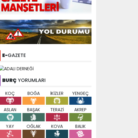
E-
GAZETE
BURÇ
YORUMLARI
KOÇ
BOĞA
İKİZLER
YENGEÇ
ASLAN
BAŞAK
TERAZİ
AKREP
YAY
OĞLAK
KOVA
BALIK