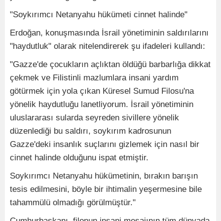
"Soykırımcı Netanyahu hükümeti cinnet halinde"
Erdoğan, konuşmasında İsrail yönetiminin saldırılarını
"haydutluk" olarak nitelendirerek şu ifadeleri kullandı:
"Gazze'de çocukların açlıktan öldüğü barbarlığa dikkat
çekmek ve Filistinli mazlumlara insani yardım
götürmek için yola çıkan Küresel Sumud Filosu'na
yönelik haydutluğu lanetliyorum. İsrail yönetiminin
uluslararası sularda seyreden sivillere yönelik
düzenlediği bu saldırı, soykırım kadrosunun
Gazze'deki insanlık suçlarını gizlemek için nasıl bir
cinnet halinde olduğunu ispat etmiştir.
Soykırımcı Netanyahu hükümetinin, bırakın barışın
tesis edilmesini, böyle bir ihtimalin yeşermesine bile
tahammülü olmadığı görülmüştür."
Cumhurbaşkanı, filonun insani mesajının tüm dünyada