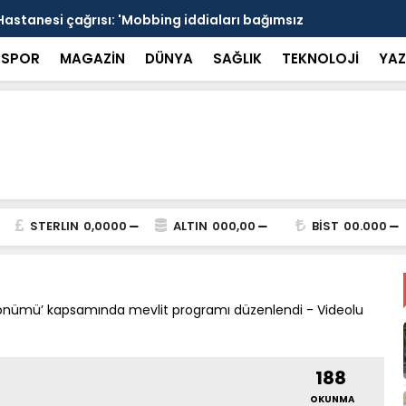
Hastanesi çağrısı: 'Mobbing iddiaları bağımsız
15 Temmuz s
alı' - Videolu Haber
Marmaris sa
SPOR
MAGAZİN
DÜNYA
SAĞLIK
TEKNOLOJİ
YAZ
STERLIN
0,0000
ALTIN
000,00
BİST
00.000
l Dönümü’ kapsamında mevlit programı düzenlendi - Videolu
188
OKUNMA