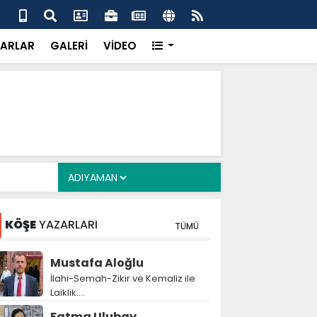
uikast timinin firari üyesi FETÖ yapılanmasını ve
Çer
ldırısını anlattı
inf
ARLAR
GALERİ
VİDEO
KÖŞE
YAZARLARI
TÜMÜ
Mustafa Aloğlu
İlahi-Semah-Zikir ve Kemaliz ile
Laiklik….
Fatma Ulubay