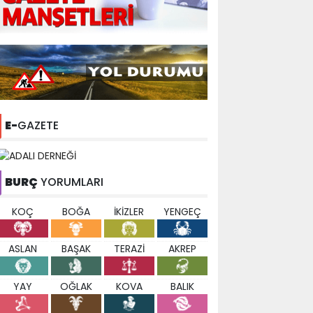
E-
GAZETE
BURÇ
YORUMLARI
KOÇ
BOĞA
İKİZLER
YENGEÇ
ASLAN
BAŞAK
TERAZİ
AKREP
YAY
OĞLAK
KOVA
BALIK