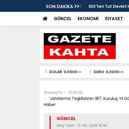
tarafsızlık ve liyakat açıklaması
SON DAKİKA
SES'ten Tut Devlet 
şekilde soruşturulm
GÜNCEL
EKONOMİ
SİYASET
DOLAR
0,0000
EURO
0,0000
Anasayfa
GÜNCEL
‘Jandarma Teşkilatının 187. Kuruluş Yı
Haber
GÜNCEL
Giriş Tarihi : 12-06-2026 16:43