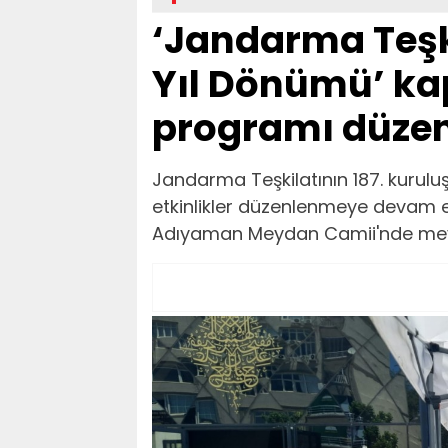
‘Jandarma Teşki
Yıl Dönümü’ k
programı düzen
Jandarma Teşkilatının 187. kurulu
etkinlikler düzenlenmeye devam 
Adıyaman Meydan Camii'nde mevlit