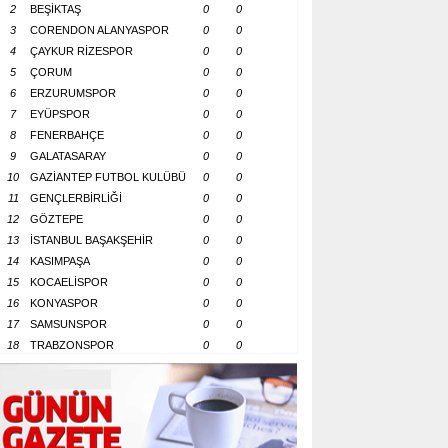
2
BEŞİKTAŞ
0
0
3
CORENDON ALANYASPOR
0
0
4
ÇAYKUR RİZESPOR
0
0
5
ÇORUM
0
0
6
ERZURUMSPOR
0
0
7
EYÜPSPOR
0
0
8
FENERBAHÇE
0
0
9
GALATASARAY
0
0
10
GAZİANTEP FUTBOL KULÜBÜ
0
0
11
GENÇLERBİRLİĞİ
0
0
12
GÖZTEPE
0
0
13
İSTANBUL BAŞAKŞEHİR
0
0
14
KASIMPAŞA
0
0
15
KOCAELİSPOR
0
0
16
KONYASPOR
0
0
17
SAMSUNSPOR
0
0
18
TRABZONSPOR
0
0