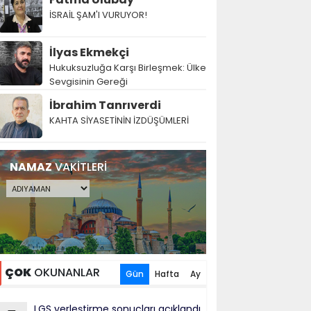
İSRAİL ŞAM'I VURUYOR!
İlyas Ekmekçi
Hukuksuzluğa Karşı Birleşmek: Ülke
Sevgisinin Gereği
İbrahim Tanrıverdi
KAHTA SİYASETİNİN İZDÜŞÜMLERİ
NAMAZ
VAKİTLERİ
ÇOK
OKUNANLAR
Gün
Hafta
Ay
LGS yerleştirme sonuçları açıklandı