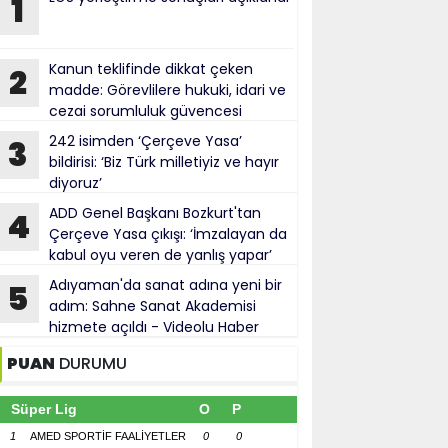
1
Kanun teklifinde dikkat çeken
2
madde: Görevlilere hukuki, idari ve
cezai sorumluluk güvencesi
242 isimden ‘Çerçeve Yasa’
3
bildirisi: ‘Biz Türk milletiyiz ve hayır
diyoruz’
ADD Genel Başkanı Bozkurt'tan
4
Çerçeve Yasa çıkışı: ‘İmzalayan da
kabul oyu veren de yanlış yapar’
Adıyaman'da sanat adına yeni bir
5
adım: Sahne Sanat Akademisi
hizmete açıldı - Videolu Haber
PUAN
DURUMU
Süper Lig
O
P
1
AMED SPORTİF FAALİYETLER
0
0