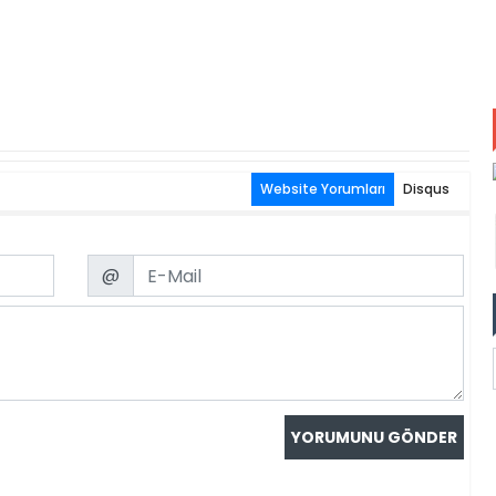
Website Yorumları
Disqus
Email
@