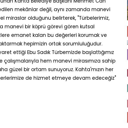
ulunan Kahta Belediye Başkanı Mehmet Can
et edilen mekânlar değil, aynı zamanda manevi
el miraslar olduğunu belirterek, "Türbelerimiz,
 manevi bir köprü görevi gören kutsal
zlere emanet kalan bu değerleri korumak ve
 aktarmak hepimizin ortak sorumluluğudur.
aret ettiği Ebu Sadık Türbemizde başlattığımız
e çalışmalarıyla hem manevi mirasımıza sahip
aha güzel bir ortam sunuyoruz. Kahta'mızın her
ğerlerimize de hizmet etmeye devam edeceğiz"