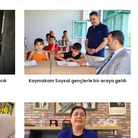
cık
Kaymakam Soysal gençlerle bir araya geldi