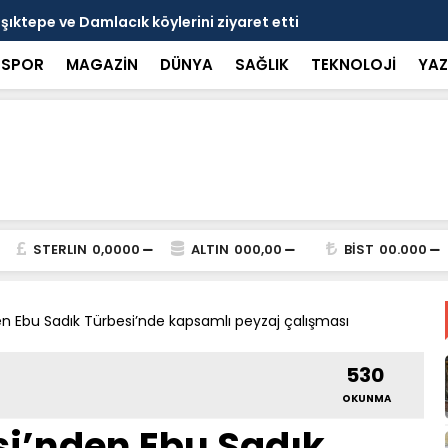
nçlerle bir araya geldi
Bakan Gökta
SPOR
MAGAZİN
DÜNYA
SAĞLIK
TEKNOLOJİ
YAZ
STERLIN
0,0000
ALTIN
000,00
BİST
00.000
en Ebu Sadık Türbesi’nde kapsamlı peyzaj çalışması
530
OKUNMA
si’nden Ebu Sadık