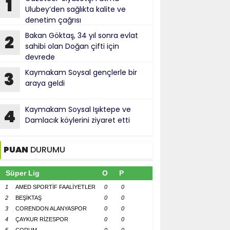
1
Ulubey’den sağlıkta kalite ve
denetim çağrısı
Bakan Göktaş, 34 yıl sonra evlat
2
sahibi olan Doğan çifti için
devrede
Kaymakam Soysal gençlerle bir
3
araya geldi
Kaymakam Soysal Işıktepe ve
4
Damlacık köylerini ziyaret etti
PUAN
DURUMU
Süper Lig
O
P
1
AMED SPORTİF FAALİYETLER
0
0
2
BEŞİKTAŞ
0
0
3
CORENDON ALANYASPOR
0
0
4
ÇAYKUR RİZESPOR
0
0