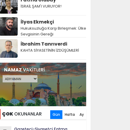
İSRAİL ŞAM'I VURUYOR!
İlyas Ekmekçi
Hukuksuzluğa Karşı Birleşmek: Ülke
Sevgisinin Gereği
İbrahim Tanrıverdi
KAHTA SİYASETİNİN İZDÜŞÜMLERİ
NAMAZ
VAKİTLERİ
ÇOK
OKUNANLAR
Gün
Hafta
Ay
Gazeteci-Siyasetçi Fatma