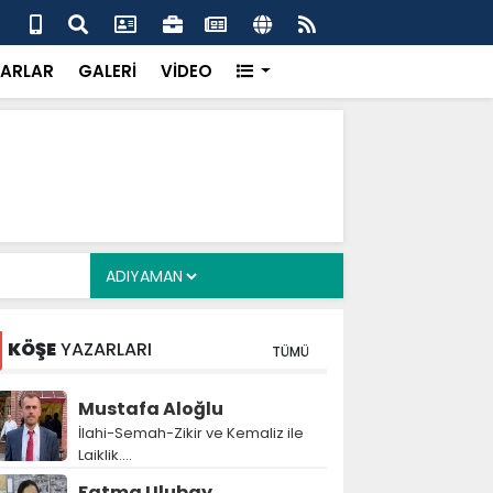
ş, 34 yıl sonra evlat sahibi olan Doğan çifti için devrede
Gaz
çağ
ARLAR
GALERİ
VİDEO
KÖŞE
YAZARLARI
TÜMÜ
Mustafa Aloğlu
İlahi-Semah-Zikir ve Kemaliz ile
Laiklik….
Fatma Ulubay