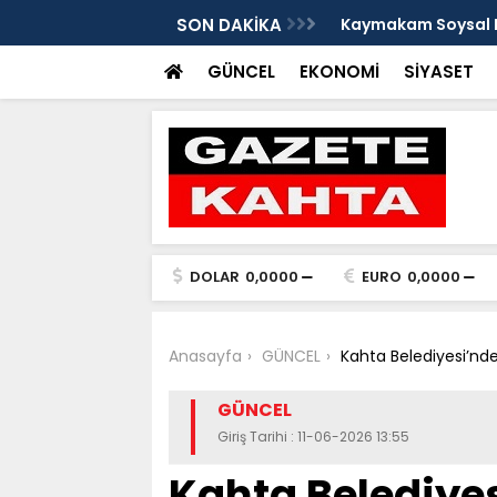
e Damlacık köylerini ziyaret etti
SON DAKİKA
Kaymakam Soysal ge
GÜNCEL
EKONOMİ
SİYASET
DOLAR
0,0000
EURO
0,0000
Anasayfa
GÜNCEL
Kahta Belediyesi’nd
GÜNCEL
Giriş Tarihi : 11-06-2026 13:55
Kahta Belediye