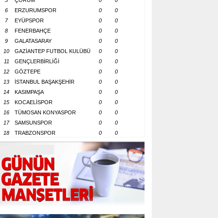
5
ÇORUM
0
0
6
ERZURUMSPOR
0
0
7
EYÜPSPOR
0
0
8
FENERBAHÇE
0
0
9
GALATASARAY
0
0
10
GAZİANTEP FUTBOL KULÜBÜ
0
0
11
GENÇLERBİRLİĞİ
0
0
12
GÖZTEPE
0
0
13
İSTANBUL BAŞAKŞEHİR
0
0
14
KASIMPAŞA
0
0
15
KOCAELİSPOR
0
0
16
TÜMOSAN KONYASPOR
0
0
17
SAMSUNSPOR
0
0
18
TRABZONSPOR
0
0