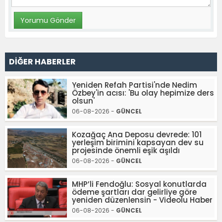
DİĞER HABERLER
Yeniden Refah Partisi'nde Nedim
Özbey'in acısı: 'Bu olay hepimize ders
olsun'
06-08-2026 -
GÜNCEL
Kozağaç Ana Deposu devrede: 101
yerleşim birimini kapsayan dev su
projesinde önemli eşik aşıldı
06-08-2026 -
GÜNCEL
MHP’li Fendoğlu: Sosyal konutlarda
ödeme şartları dar gelirliye göre
yeniden düzenlensin - Videolu Haber
06-08-2026 -
GÜNCEL