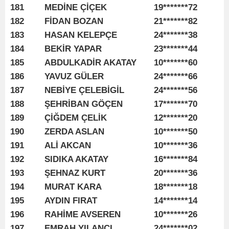
181
MEDİNE ÇİÇEK
19*******72
182
FİDAN BOZAN
21*******82
183
HASAN KELEPÇE
24*******38
184
BEKİR YAPAR
23*******44
185
ABDULKADİR AKATAY
10*******60
186
YAVUZ GÜLER
24*******66
187
NEBİYE ÇELEBİGİL
24*******56
188
ŞEHRİBAN GÖÇEN
17*******70
189
ÇİĞDEM ÇELİK
12*******20
190
ZERDA ASLAN
10*******50
191
ALİ AKCAN
10*******36
192
SIDIKA AKATAY
16*******84
193
ŞEHNAZ KURT
20*******36
194
MURAT KARA
18*******18
195
AYDIN FIRAT
14*******14
196
RAHİME AVSEREN
10*******26
197
EMRAH YILANCI
24*******02