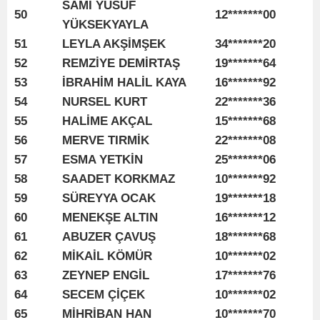
SAMİ YUSUF
50
12*******00
YÜKSEKYAYLA
51
LEYLA AKŞİMŞEK
34*******20
52
REMZİYE DEMİRTAŞ
19*******64
53
İBRAHİM HALİL KAYA
16*******92
54
NURSEL KURT
22*******36
55
HALİME AKÇAL
15*******68
56
MERVE TIRMİK
22*******08
57
ESMA YETKİN
25*******06
58
SAADET KORKMAZ
10*******92
59
SÜREYYA OCAK
19*******18
60
MENEKŞE ALTIN
16*******12
61
ABUZER ÇAVUŞ
18*******68
62
MİKAİL KÖMÜR
10*******02
63
ZEYNEP ENGİL
17*******76
64
SECEM ÇİÇEK
10*******02
65
MİHRİBAN HAN
10*******70