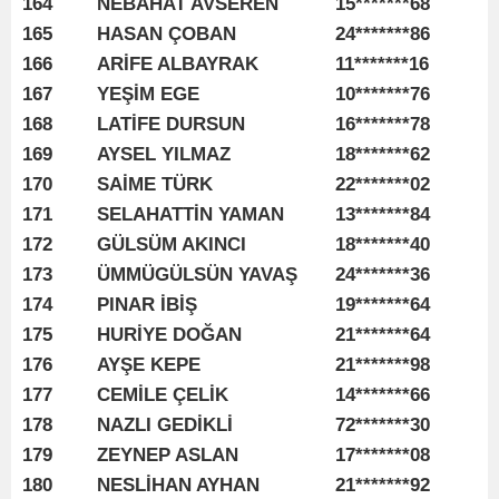
164
NEBAHAT AVSEREN
15*******68
165
HASAN ÇOBAN
24*******86
166
ARİFE ALBAYRAK
11*******16
167
YEŞİM EGE
10*******76
168
LATİFE DURSUN
16*******78
169
AYSEL YILMAZ
18*******62
170
SAİME TÜRK
22*******02
171
SELAHATTİN YAMAN
13*******84
172
GÜLSÜM AKINCI
18*******40
173
ÜMMÜGÜLSÜN YAVAŞ
24*******36
174
PINAR İBİŞ
19*******64
175
HURİYE DOĞAN
21*******64
176
AYŞE KEPE
21*******98
177
CEMİLE ÇELİK
14*******66
178
NAZLI GEDİKLİ
72*******30
179
ZEYNEP ASLAN
17*******08
180
NESLİHAN AYHAN
21*******92