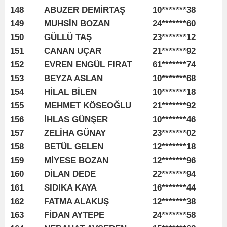
148
ABUZER DEMİRTAŞ
10*******38
149
MUHSİN BOZAN
24*******60
150
GÜLLÜ TAŞ
23*******12
151
CANAN UÇAR
21*******92
152
EVREN ENGÜL FIRAT
61*******74
153
BEYZA ASLAN
10*******68
154
HİLAL BİLEN
10*******18
155
MEHMET KÖSEOĞLU
21*******92
156
İHLAS GÜNŞER
10*******46
157
ZELİHA GÜNAY
23*******02
158
BETÜL GELEN
12*******18
159
MİYESE BOZAN
12*******96
160
DİLAN DEDE
22*******94
161
SIDIKA KAYA
16*******44
162
FATMA ALAKUŞ
12*******38
163
FİDAN AYTEPE
24*******58