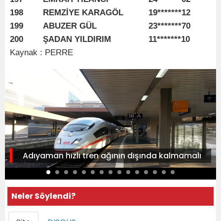
198
REMZİYE KARAGÖL
19*******12
199
ABUZER GÜL
23*******70
200
ŞADAN YILDIRIM
11*******10
Kaynak : PERRE
Adıyaman hızlı tren ağının dışında kalmamalı
Neler Söylendi?