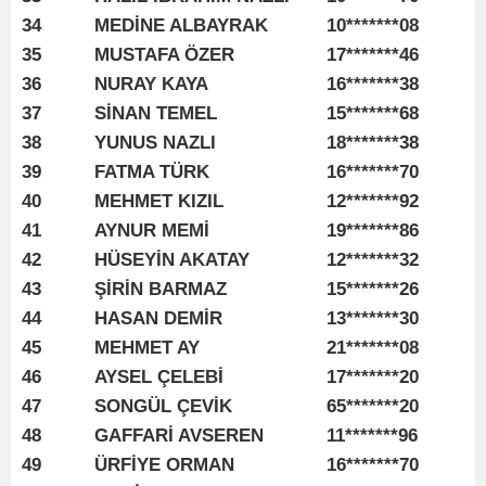
34
MEDİNE ALBAYRAK
10*******08
35
MUSTAFA ÖZER
17*******46
36
NURAY KAYA
16*******38
37
SİNAN TEMEL
15*******68
38
YUNUS NAZLI
18*******38
39
FATMA TÜRK
16*******70
40
MEHMET KIZIL
12*******92
41
AYNUR MEMİ
19*******86
42
HÜSEYİN AKATAY
12*******32
43
ŞİRİN BARMAZ
15*******26
44
HASAN DEMİR
13*******30
45
MEHMET AY
21*******08
46
AYSEL ÇELEBİ
17*******20
47
SONGÜL ÇEVİK
65*******20
48
GAFFARİ AVSEREN
11*******96
49
ÜRFİYE ORMAN
16*******70