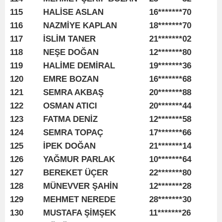
115
HALİSE ASLAN
16*******70
116
NAZMİYE KAPLAN
18*******70
117
İSLİM TANER
21*******02
118
NEŞE DOĞAN
12*******80
119
HALİME DEMİRAL
19*******36
120
EMRE BOZAN
16*******68
121
SEMRA AKBAŞ
20*******88
122
OSMAN ATICI
20*******44
123
FATMA DENİZ
12*******58
124
SEMRA TOPAÇ
17*******66
125
İPEK DOĞAN
21*******14
126
YAĞMUR PARLAK
10*******64
127
BEREKET ÜÇER
22*******80
128
MÜNEVVER ŞAHİN
12*******28
129
MEHMET NEREDE
28*******30
130
MUSTAFA ŞİMŞEK
11*******26