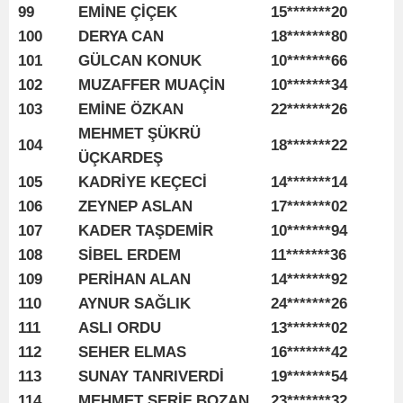
99
EMİNE ÇİÇEK
15*******20
100
DERYA CAN
18*******80
101
GÜLCAN KONUK
10*******66
102
MUZAFFER MUAÇİN
10*******34
103
EMİNE ÖZKAN
22*******26
MEHMET ŞÜKRÜ
104
18*******22
ÜÇKARDEŞ
105
KADRİYE KEÇECİ
14*******14
106
ZEYNEP ASLAN
17*******02
107
KADER TAŞDEMİR
10*******94
108
SİBEL ERDEM
11*******36
109
PERİHAN ALAN
14*******92
110
AYNUR SAĞLIK
24*******26
111
ASLI ORDU
13*******02
112
SEHER ELMAS
16*******42
113
SUNAY TANRIVERDİ
19*******54
114
MEHMET ŞERİF BOZAN
23*******32