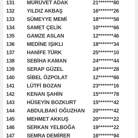
131
MÜRÜVET ADAK
21*******80
132
YILDIZ AKBAŞ
16*******26
133
SÜMEYYE MEMİ
18*******58
134
SAMET ÇELİK
10*******66
135
GAMZE ASLAN
12*******46
136
MEDİNE IŞIKLI
18*******34
137
HANİFE TÜRK
25*******10
138
SEBİHA KAMAN
24*******44
139
SERAP GÜZEL
24*******28
140
SİBEL ÖZPOLAT
12*******66
141
LÜTFİ BOZAN
23*******16
142
KENAN ŞAHİN
15*******78
143
HÜSEYİN BOZKURT
15*******42
144
ABDULBAKİ OĞUZHAN
20*******42
145
MEHMET AKKUŞ
20*******22
146
SERKAN YELBOĞA
19*******22
147
SEMRA DEMİRER
16*******94