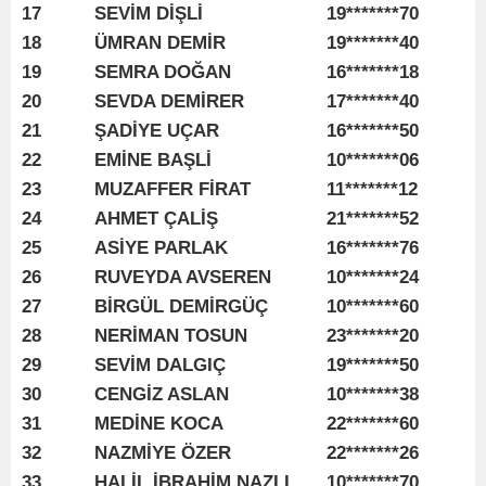
17
SEVİM DİŞLİ
19*******70
18
ÜMRAN DEMİR
19*******40
19
SEMRA DOĞAN
16*******18
20
SEVDA DEMİRER
17*******40
21
ŞADİYE UÇAR
16*******50
22
EMİNE BAŞLİ
10*******06
23
MUZAFFER FİRAT
11*******12
24
AHMET ÇALİŞ
21*******52
25
ASİYE PARLAK
16*******76
26
RUVEYDA AVSEREN
10*******24
27
BİRGÜL DEMİRGÜÇ
10*******60
28
NERİMAN TOSUN
23*******20
29
SEVİM DALGIÇ
19*******50
30
CENGİZ ASLAN
10*******38
31
MEDİNE KOCA
22*******60
32
NAZMİYE ÖZER
22*******26
33
HALİL İBRAHİM NAZLI
10*******70