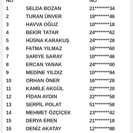
NO
NO
1
SELDA BOZAN
21*******34
2
TURAN ÜNVER
19*******46
3
HAVVA OĞUZ
10*******18
4
BEKİR TATAR
24*******62
5
HÜSNA KARAKUŞ
24*******28
6
FATMA YILMAZ
16*******60
7
SARİYE SARAY
10*******46
8
ERCAN YANAK
24*******00
9
MEDİNE YILDIZ
10*******94
10
ORHAN ÖNER
16*******28
11
KAMİLE AKGÜL
22*******20
12
FİDAN AYDIN
22*******58
13
SERPİL POLAT
51*******58
14
MEHMET ÖZÇİÇEK
23*******42
15
DERYA EREN
21*******18
16
DENİZ AKATAY
12*******88