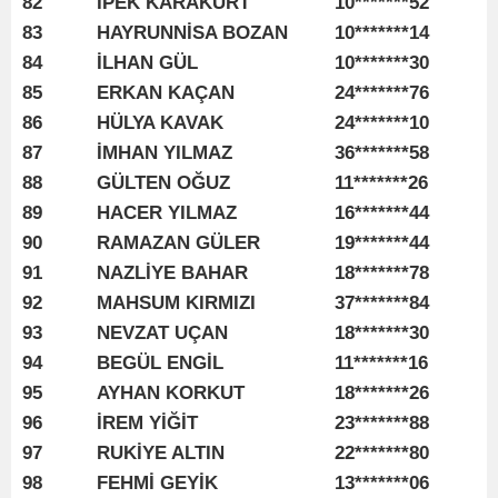
82
İPEK KARAKURT
10*******52
83
HAYRUNNİSA BOZAN
10*******14
84
İLHAN GÜL
10*******30
85
ERKAN KAÇAN
24*******76
86
HÜLYA KAVAK
24*******10
87
İMHAN YILMAZ
36*******58
88
GÜLTEN OĞUZ
11*******26
89
HACER YILMAZ
16*******44
90
RAMAZAN GÜLER
19*******44
91
NAZLİYE BAHAR
18*******78
92
MAHSUM KIRMIZI
37*******84
93
NEVZAT UÇAN
18*******30
94
BEGÜL ENGİL
11*******16
95
AYHAN KORKUT
18*******26
96
İREM YİĞİT
23*******88
97
RUKİYE ALTIN
22*******80
98
FEHMİ GEYİK
13*******06