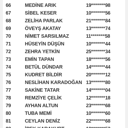
66
MEDİNE ARIK
19*******98
67
SİBEL KESER
10*******56
68
ZELİHA PARLAK
21*******84
69
ÖVEYŞ AKATAY
13*******74
70
NİMET SARSILMAZ
11*******58
71
HÜSEYİN DÜŞÜN
10*******44
72
ZEHRA YETKİN
25*******34
73
EMİN TAPAN
18*******56
74
BETÜL DÜNDAR
14*******44
75
KUDRET BİLDİR
20*******12
76
NESLİHAN KARADOĞAN
13*******80
77
SAKİNE TATAR
14*******04
78
REMZİYE ÇELİK
12*******18
79
AYHAN ALTUN
23*******68
80
TUBA MEMİ
10*******60
81
CEYLAN DENİZ
22*******68