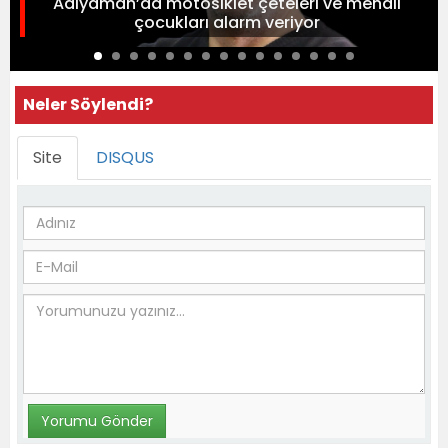
Adıyaman’da motosiklet çeteleri ve mendil
çocukları alarm veriyor
Neler Söylendi?
Site
DISQUS