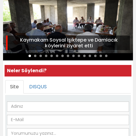
Kaymakam Soysal Işıktepe ve Damlacık
köylerini ziyaret etti
Neler Söylendi?
Site
DISQUS