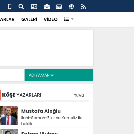
 her gün 4 bin 898 vatandaşa sıcak yemek
Baş
gör
ARLAR
GALERİ
VİDEO
KÖŞE
YAZARLARI
TÜMÜ
Mustafa Aloğlu
İlahi-Semah-Zikir ve Kemaliz ile
Laiklik….
Fatma Ulubay