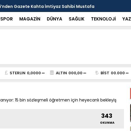
arısı: Güneşten Korunmayı Alışkanlık Haline
Haliliye’de
SPOR
MAGAZİN
DÜNYA
SAĞLIK
TEKNOLOJİ
YAZ
STERLIN
0,0000
ALTIN
000,00
BİST
00.000
anıyor: 15 bin sözleşmeli öğretmen için heyecanlı bekleyiş
343
OKUNMA