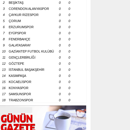
2
BEŞİKTAŞ
0
0
3
CORENDON ALANYASPOR
0
0
4
ÇAYKUR RİZESPOR
0
0
5
ÇORUM
0
0
6
ERZURUMSPOR
0
0
7
EYÜPSPOR
0
0
8
FENERBAHÇE
0
0
9
GALATASARAY
0
0
10
GAZİANTEP FUTBOL KULÜBÜ
0
0
11
GENÇLERBİRLİĞİ
0
0
12
GÖZTEPE
0
0
13
İSTANBUL BAŞAKŞEHİR
0
0
14
KASIMPAŞA
0
0
15
KOCAELİSPOR
0
0
16
KONYASPOR
0
0
17
SAMSUNSPOR
0
0
18
TRABZONSPOR
0
0