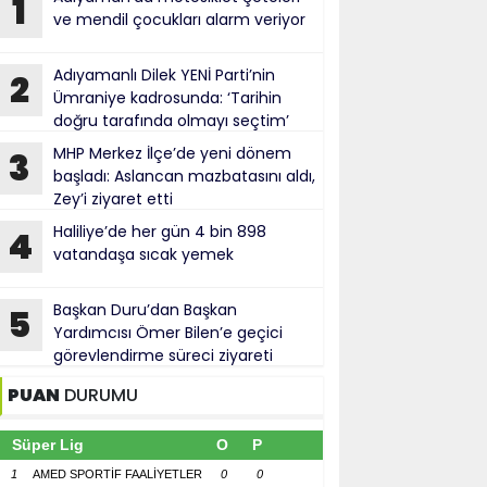
1
ve mendil çocukları alarm veriyor
Adıyamanlı Dilek YENİ Parti’nin
2
Ümraniye kadrosunda: ‘Tarihin
doğru tarafında olmayı seçtim’
MHP Merkez İlçe’de yeni dönem
3
başladı: Aslancan mazbatasını aldı,
Zey’i ziyaret etti
Haliliye’de her gün 4 bin 898
4
vatandaşa sıcak yemek
Başkan Duru’dan Başkan
5
Yardımcısı Ömer Bilen’e geçici
görevlendirme süreci ziyareti
PUAN
DURUMU
Süper Lig
O
P
1
AMED SPORTİF FAALİYETLER
0
0