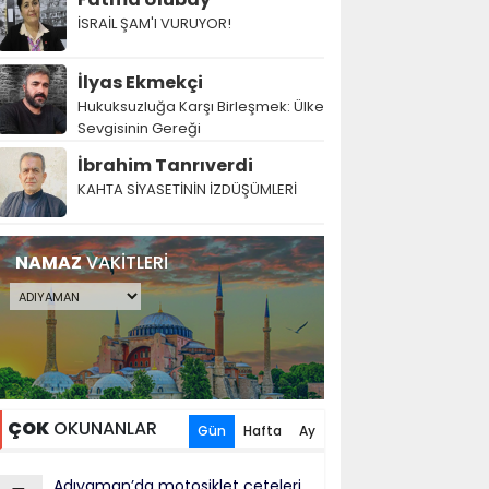
İSRAİL ŞAM'I VURUYOR!
İlyas Ekmekçi
Hukuksuzluğa Karşı Birleşmek: Ülke
Sevgisinin Gereği
İbrahim Tanrıverdi
KAHTA SİYASETİNİN İZDÜŞÜMLERİ
NAMAZ
VAKİTLERİ
ÇOK
OKUNANLAR
Gün
Hafta
Ay
Adıyaman’da motosiklet çeteleri