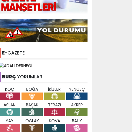
E-
GAZETE
BURÇ
YORUMLARI
KOÇ
BOĞA
İKİZLER
YENGEÇ
ASLAN
BAŞAK
TERAZİ
AKREP
YAY
OĞLAK
KOVA
BALIK