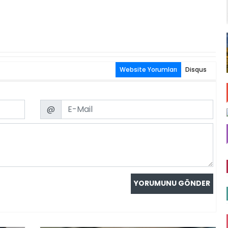
Website Yorumları
Disqus
Email
@