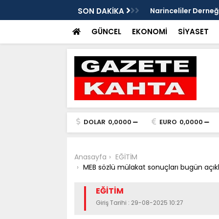
Gazete Kahta İmtiyaz Sahibi Mustafa
SON DAKİKA
Şanlıurfa’da yaz uy
Getirin
GÜNCEL
EKONOMİ
SİYASET
DOLAR
0,0000
EURO
0,0000
Anasayfa
EĞİTİM
MEB sözlü mülakat sonuçları bugün açıkl
EĞİTİM
Giriş Tarihi : 29-08-2025 10:27