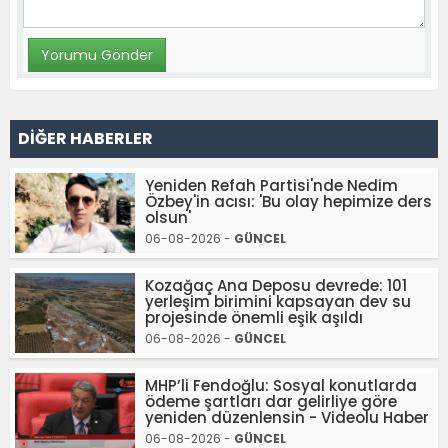
DİĞER HABERLER
Yeniden Refah Partisi'nde Nedim
Özbey'in acısı: 'Bu olay hepimize ders
olsun'
06-08-2026 -
GÜNCEL
Kozağaç Ana Deposu devrede: 101
yerleşim birimini kapsayan dev su
projesinde önemli eşik aşıldı
06-08-2026 -
GÜNCEL
MHP’li Fendoğlu: Sosyal konutlarda
ödeme şartları dar gelirliye göre
yeniden düzenlensin - Videolu Haber
06-08-2026 -
GÜNCEL