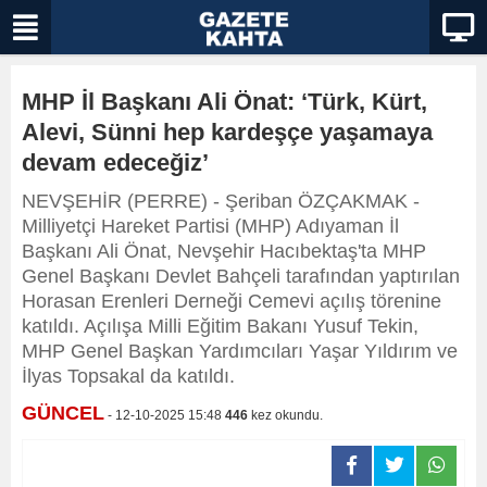
MHP İl Başkanı Ali Önat: ‘Türk, Kürt,
Alevi, Sünni hep kardeşçe yaşamaya
devam edeceğiz’
NEVŞEHİR (PERRE) - Şeriban ÖZÇAKMAK -
Milliyetçi Hareket Partisi (MHP) Adıyaman İl
Başkanı Ali Önat, Nevşehir Hacıbektaş'ta MHP
Genel Başkanı Devlet Bahçeli tarafından yaptırılan
Horasan Erenleri Derneği Cemevi açılış törenine
katıldı. Açılışa Milli Eğitim Bakanı Yusuf Tekin,
MHP Genel Başkan Yardımcıları Yaşar Yıldırım ve
İlyas Topsakal da katıldı.
GÜNCEL
- 12-10-2025 15:48
446
kez okundu.