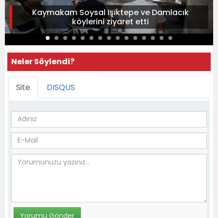
Kaymakam Soysal Işıktepe ve Damlacık
köylerini ziyaret etti
Neler Söylendi?
Site
DISQUS