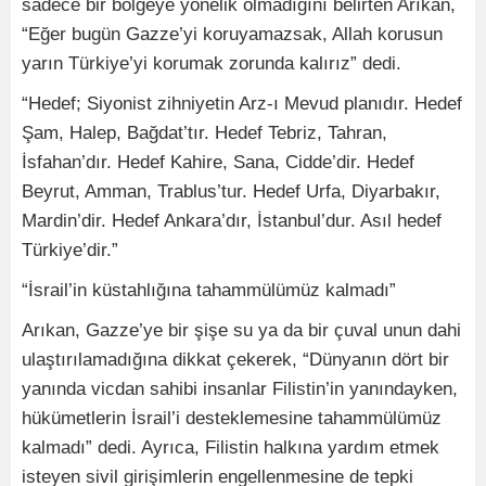
sadece bir bölgeye yönelik olmadığını belirten Arıkan,
“Eğer bugün Gazze’yi koruyamazsak, Allah korusun
yarın Türkiye’yi korumak zorunda kalırız” dedi.
“Hedef; Siyonist zihniyetin Arz-ı Mevud planıdır. Hedef
Şam, Halep, Bağdat’tır. Hedef Tebriz, Tahran,
İsfahan’dır. Hedef Kahire, Sana, Cidde’dir. Hedef
Beyrut, Amman, Trablus’tur. Hedef Urfa, Diyarbakır,
Mardin’dir. Hedef Ankara’dır, İstanbul’dur. Asıl hedef
Türkiye’dir.”
“İsrail’in küstahlığına tahammülümüz kalmadı”
Arıkan, Gazze’ye bir şişe su ya da bir çuval unun dahi
ulaştırılamadığına dikkat çekerek, “Dünyanın dört bir
yanında vicdan sahibi insanlar Filistin’in yanındayken,
hükümetlerin İsrail’i desteklemesine tahammülümüz
kalmadı” dedi. Ayrıca, Filistin halkına yardım etmek
isteyen sivil girişimlerin engellenmesine de tepki