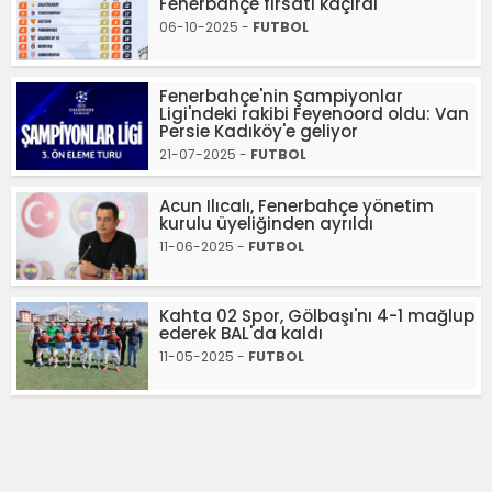
Fenerbahçe fırsatı kaçırdı
06-10-2025 -
FUTBOL
Fenerbahçe'nin Şampiyonlar
Ligi'ndeki rakibi Feyenoord oldu: Van
Persie Kadıköy'e geliyor
21-07-2025 -
FUTBOL
Acun Ilıcalı, Fenerbahçe yönetim
kurulu üyeliğinden ayrıldı
11-06-2025 -
FUTBOL
Kahta 02 Spor, Gölbaşı'nı 4-1 mağlup
ederek BAL'da kaldı
11-05-2025 -
FUTBOL