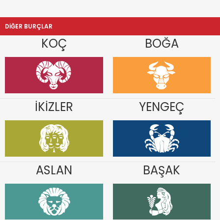
DİĞER BURÇLAR
KOÇ
BOĞA
İKİZLER
YENGEÇ
ASLAN
BAŞAK