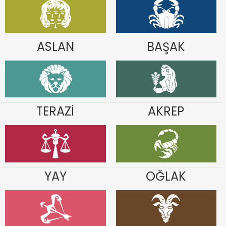
ASLAN
BAŞAK
TERAZİ
AKREP
YAY
OĞLAK