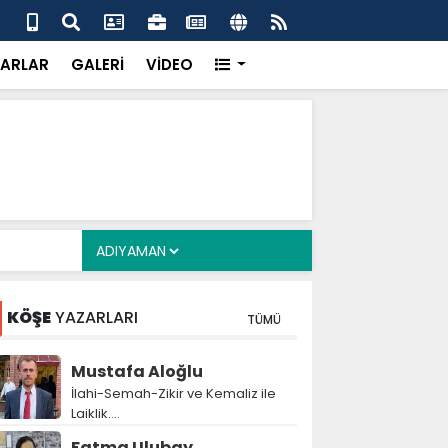
 her gün 4 bin 898 vatandaşa sıcak yemek
Baş
gör
ARLAR
GALERİ
VİDEO
KÖŞE
YAZARLARI
TÜMÜ
Mustafa Aloğlu
İlahi-Semah-Zikir ve Kemaliz ile
Laiklik….
Fatma Ulubay