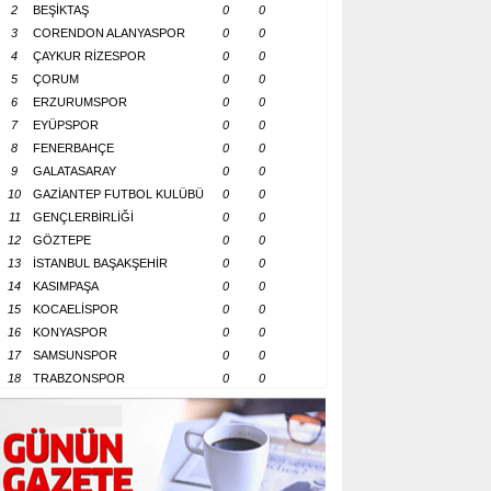
2
BEŞİKTAŞ
0
0
3
CORENDON ALANYASPOR
0
0
4
ÇAYKUR RİZESPOR
0
0
5
ÇORUM
0
0
6
ERZURUMSPOR
0
0
7
EYÜPSPOR
0
0
8
FENERBAHÇE
0
0
9
GALATASARAY
0
0
10
GAZİANTEP FUTBOL KULÜBÜ
0
0
11
GENÇLERBİRLİĞİ
0
0
12
GÖZTEPE
0
0
13
İSTANBUL BAŞAKŞEHİR
0
0
14
KASIMPAŞA
0
0
15
KOCAELİSPOR
0
0
16
KONYASPOR
0
0
17
SAMSUNSPOR
0
0
18
TRABZONSPOR
0
0