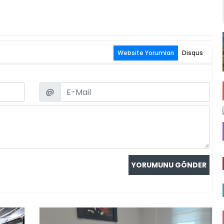
Website Yorumları
Disqus
Email
@