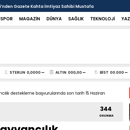
arısı: Güneşten Korunmayı Alışkanlık Haline
Haliliye’de
SPOR
MAGAZİN
DÜNYA
SAĞLIK
TEKNOLOJİ
YAZ
STERLIN
0,0000
ALTIN
000,00
BİST
00.000
ılık destekleme başvurularında son tarih 15 Haziran
344
OKUNMA
ayvancılık