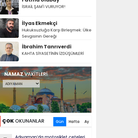
İSRAİL ŞAM'I VURUYOR!
İlyas Ekmekçi
Hukuksuzluğa Karşı Birleşmek: Ülke
Sevgisinin Gereği
İbrahim Tanrıverdi
KAHTA SİYASETİNİN İZDÜŞÜMLERİ
NAMAZ
VAKİTLERİ
ÇOK
OKUNANLAR
Gün
Hafta
Ay
Adıyaman’da motosiklet çeteleri