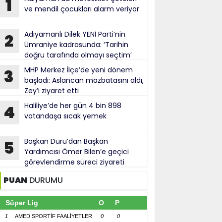
1
ve mendil çocukları alarm veriyor
Adıyamanlı Dilek YENİ Parti’nin
2
Ümraniye kadrosunda: ‘Tarihin
doğru tarafında olmayı seçtim’
MHP Merkez İlçe’de yeni dönem
3
başladı: Aslancan mazbatasını aldı,
Zey’i ziyaret etti
Haliliye’de her gün 4 bin 898
4
vatandaşa sıcak yemek
Başkan Duru’dan Başkan
5
Yardımcısı Ömer Bilen’e geçici
görevlendirme süreci ziyareti
PUAN
DURUMU
Süper Lig
O
P
1
AMED SPORTİF FAALİYETLER
0
0