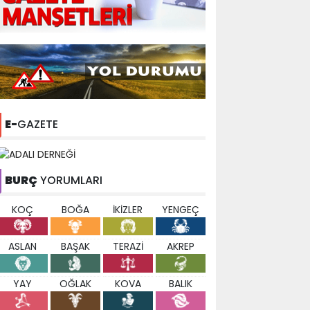
E-
GAZETE
BURÇ
YORUMLARI
KOÇ
BOĞA
İKİZLER
YENGEÇ
ASLAN
BAŞAK
TERAZİ
AKREP
YAY
OĞLAK
KOVA
BALIK