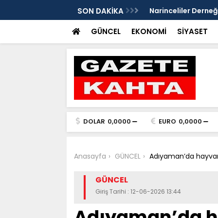
Gazete Kahta İmtiyaz Sahibi Mustafa
SON DAKİKA
Şanlıurfa’da yaz uy
Getirin
GÜNCEL
EKONOMİ
SİYASET
DOLAR
0,0000
EURO
0,0000
Anasayfa
GÜNCEL
Adıyaman’da hayvanc
GÜNCEL
Giriş Tarihi : 12-06-2026 13:44
Adıyaman’da h