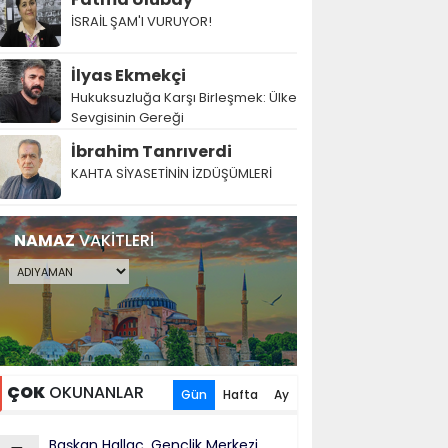
İSRAİL ŞAM'I VURUYOR!
İlyas Ekmekçi
Hukuksuzluğa Karşı Birleşmek: Ülke
Sevgisinin Gereği
İbrahim Tanrıverdi
KAHTA SİYASETİNİN İZDÜŞÜMLERİ
NAMAZ
VAKİTLERİ
ÇOK
OKUNANLAR
Gün
Hafta
Ay
Başkan Hallaç, Gençlik Merkezi