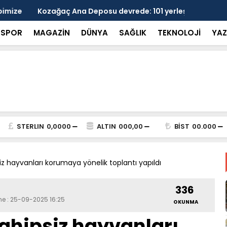
 devrede: 101 yerleşim birimini kapsayan dev su
Prof. Dr. D
şik aşıldı
kırılmayı '
SPOR
MAGAZİN
DÜNYA
SAĞLIK
TEKNOLOJİ
YAZ
STERLIN
0,0000
ALTIN
000,00
BİST
00.000
 hayvanları korumaya yönelik toplantı yapıldı
336
me : 25-09-2025 16:25
OKUNMA
hipsiz hayvanları