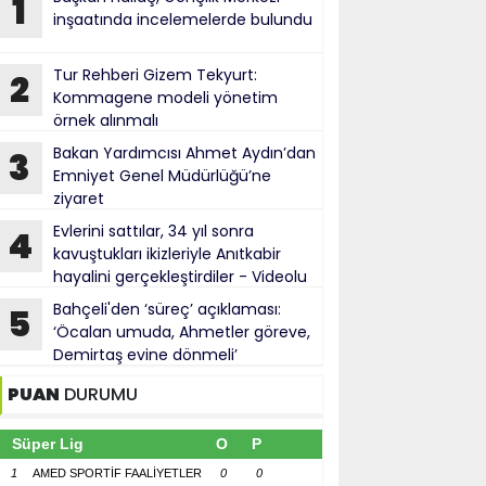
1
inşaatında incelemelerde bulundu
Tur Rehberi Gizem Tekyurt:
2
Kommagene modeli yönetim
örnek alınmalı
Bakan Yardımcısı Ahmet Aydın’dan
3
Emniyet Genel Müdürlüğü’ne
ziyaret
Evlerini sattılar, 34 yıl sonra
4
kavuştukları ikizleriyle Anıtkabir
hayalini gerçekleştirdiler - Videolu
Haber
Bahçeli'den ‘süreç’ açıklaması:
5
‘Öcalan umuda, Ahmetler göreve,
Demirtaş evine dönmeli’
PUAN
DURUMU
Süper Lig
O
P
1
AMED SPORTİF FAALİYETLER
0
0