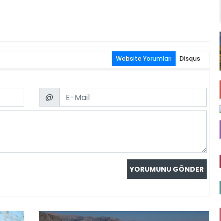
Website Yorumları
Disqus
Email
@