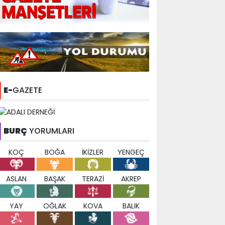
E-
GAZETE
BURÇ
YORUMLARI
KOÇ
BOĞA
İKİZLER
YENGEÇ
ASLAN
BAŞAK
TERAZİ
AKREP
YAY
OĞLAK
KOVA
BALIK