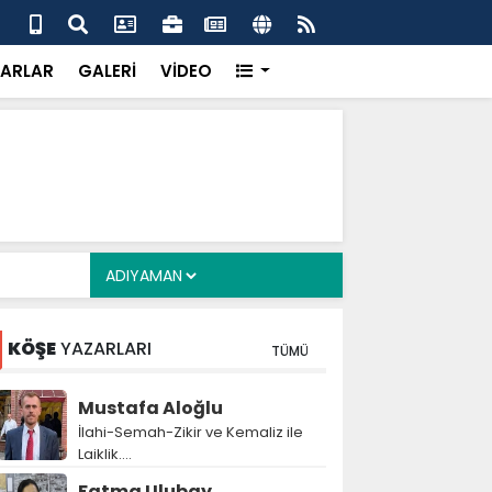
alyan: ‘Fransız Enstitüsü raporu, Adıyaman'daki siyasi
MHP
metroköy' kavramıyla açıklıyor’
yen
ARLAR
GALERİ
VİDEO
KÖŞE
YAZARLARI
TÜMÜ
Mustafa Aloğlu
İlahi-Semah-Zikir ve Kemaliz ile
Laiklik….
Fatma Ulubay