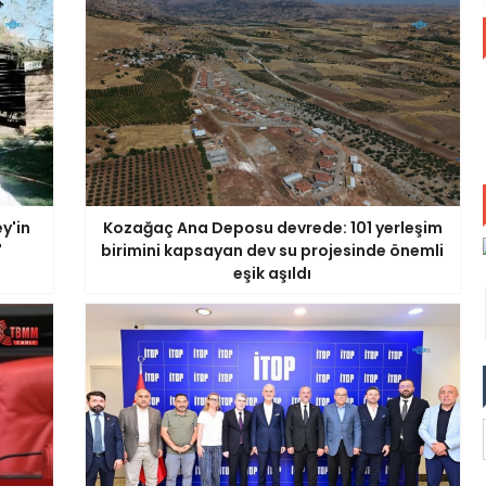
y'in
Kozağaç Ana Deposu devrede: 101 yerleşim
'
birimini kapsayan dev su projesinde önemli
eşik aşıldı