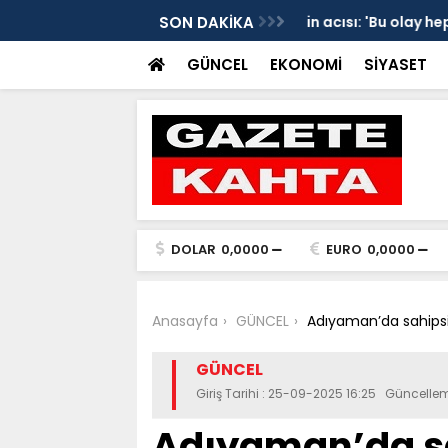
edim Özbey'in acısı: 'Bu olay hepimize
SON DAKİKA
Kozağaç Ana Deposu
projesinde önemli e
GÜNCEL
EKONOMİ
SİYASET
DOLAR
0,0000
EURO
0,0000
Anasayfa
GÜNCEL
Adıyaman’da sahipsiz
GÜNCEL
Giriş Tarihi : 25-09-2025 16:25 Güncelle
Adıyaman’da sa