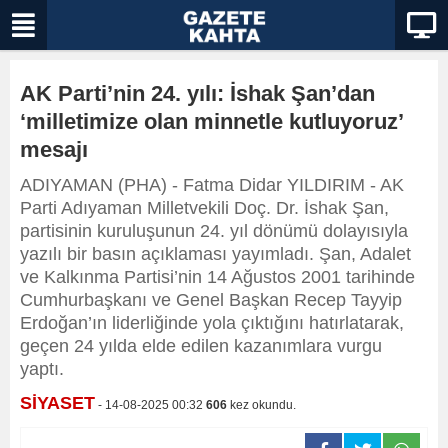
AK Parti’nin 24. yılı: İshak Şan’dan
‘milletimize olan minnetle kutluyoruz’
mesajı
ADIYAMAN (PHA) - Fatma Didar YILDIRIM - AK
Parti Adıyaman Milletvekili Doç. Dr. İshak Şan,
partisinin kuruluşunun 24. yıl dönümü dolayısıyla
yazılı bir basın açıklaması yayımladı. Şan, Adalet
ve Kalkınma Partisi’nin 14 Ağustos 2001 tarihinde
Cumhurbaşkanı ve Genel Başkan Recep Tayyip
Erdoğan’ın liderliğinde yola çıktığını hatırlatarak,
geçen 24 yılda elde edilen kazanımlara vurgu
yaptı.
SİYASET
- 14-08-2025 00:32
606
kez okundu.