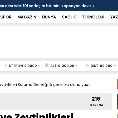
 devrede: 101 yerleşim birimini kapsayan dev su
Prof. Dr. D
şik aşıldı
kırılmayı '
SPOR
MAGAZİN
DÜNYA
SAĞLIK
TEKNOLOJİ
YAZ
STERLIN
0,0000
ALTIN
000,00
BİST
00.000
ytinlikleri Koruma Derneği ilk genel kurulunu yaptı
216
OKUNMA
ve Zeytinlikleri