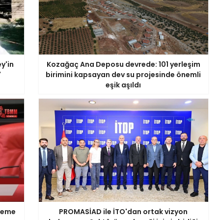
y'in
Kozağaç Ana Deposu devrede: 101 yerleşim
'
birimini kapsayan dev su projesinde önemli
eşik aşıldı
ödeme
PROMASİAD ile İTO'dan ortak vizyon