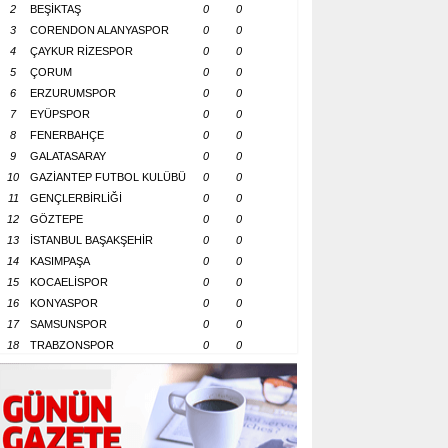
2
BEŞİKTAŞ
0
0
3
CORENDON ALANYASPOR
0
0
4
ÇAYKUR RİZESPOR
0
0
5
ÇORUM
0
0
6
ERZURUMSPOR
0
0
7
EYÜPSPOR
0
0
8
FENERBAHÇE
0
0
9
GALATASARAY
0
0
10
GAZİANTEP FUTBOL KULÜBÜ
0
0
11
GENÇLERBİRLİĞİ
0
0
12
GÖZTEPE
0
0
13
İSTANBUL BAŞAKŞEHİR
0
0
14
KASIMPAŞA
0
0
15
KOCAELİSPOR
0
0
16
KONYASPOR
0
0
17
SAMSUNSPOR
0
0
18
TRABZONSPOR
0
0