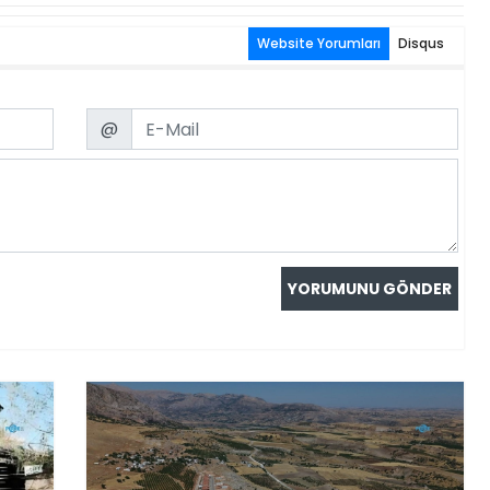
Website Yorumları
Disqus
Email
@