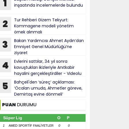
1
inşaatında incelemelerde bulundu
Tur Rehberi Gizem Tekyurt:
2
Kommagene modeli yönetim
örnek alınmalı
Bakan Yardımcısı Ahmet Aydın’dan
3
Emniyet Genel Müdürlüğü’ne
ziyaret
Evlerini sattılar, 34 yıl sonra
4
kavuştukları ikizleriyle Anıtkabir
hayalini gerçekleştirdiler - Videolu
Haber
Bahçeli'den ‘süreç’ açıklaması:
5
‘Öcalan umuda, Ahmetler göreve,
Demirtaş evine dönmeli’
PUAN
DURUMU
Süper Lig
O
P
1
AMED SPORTİF FAALİYETLER
0
0