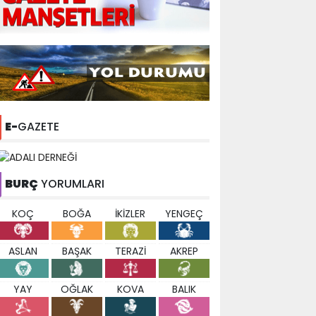
E-
GAZETE
BURÇ
YORUMLARI
KOÇ
BOĞA
İKİZLER
YENGEÇ
ASLAN
BAŞAK
TERAZİ
AKREP
YAY
OĞLAK
KOVA
BALIK