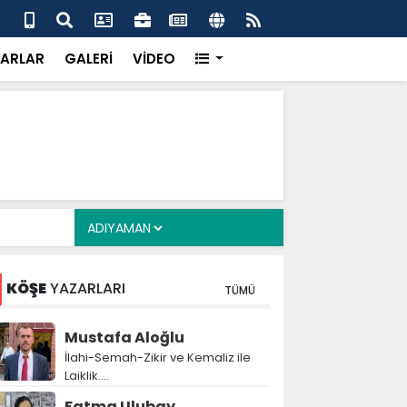
alyan: ‘Fransız Enstitüsü raporu, Adıyaman'daki siyasi
MHP
metroköy' kavramıyla açıklıyor’
yen
ARLAR
GALERİ
VİDEO
KÖŞE
YAZARLARI
TÜMÜ
Mustafa Aloğlu
İlahi-Semah-Zikir ve Kemaliz ile
Laiklik….
Fatma Ulubay