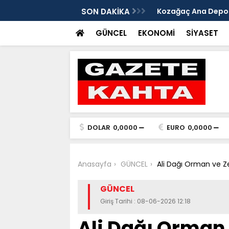
edim Özbey'in acısı: 'Bu olay hepimize
SON DAKİKA
Kozağaç Ana Deposu
projesinde önemli e
GÜNCEL
EKONOMİ
SİYASET
DOLAR
0,0000
EURO
0,0000
Anasayfa
GÜNCEL
Ali Dağı Orman ve Ze
GÜNCEL
Giriş Tarihi : 08-06-2026 12:18
Ali Dağı Orman 