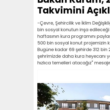
Takvimini Açık
-Çevre, Şehircilik ve İklim Değişi
bin sosyal konutun inşa edileceği 
haftasının kura programını paylaşt
500 bin sosyal konut projemizin 
Bugüne kadar 69 şehirde 312 bin 2
şehrimizde daha kura heyecanı ya
hızlıca temelleri atacağız" mesajın