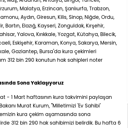
Kars, Muş, Ardahan, Antalya, Bingöl, Tunceli,
rzurum, Malatya, Erzincan, Şanlıurfa, Trabzon,
monu, Aydın, Giresun, Kilis, Sinop, Niğde, Ordu,
Bartın, Elazığ, Kayseri, Zonguldak, Kırşehir,
ar, Yalova, Kırıkkale, Yozgat, Kütahya, Bilecik,
ocaeli, Eskişehir, Karaman, Konya, Sakarya, Mersin,
kkale, Gaziantep, Bursa'da kura çekimleri
m 312 bin 290 konutun hak sahipleri noter
sında Sona Yaklaşıyoruz
 - 1 Mart haftasının kura takvimini paylaşan
i Bakanı Murat Kurum, "Milletimizi 'Ev Sahibi'
ojemizin kura çekim aşamasında sona
de 312 bin 290 hak sahibimizi belirdik. Bu hafta 6