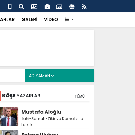
alyan: ‘Fransız Enstitüsü raporu, Adıyaman'daki siyasi
MHP
metroköy' kavramıyla açıklıyor’
yen
ARLAR
GALERİ
VİDEO
KÖŞE
YAZARLARI
TÜMÜ
Mustafa Aloğlu
İlahi-Semah-Zikir ve Kemaliz ile
Laiklik….
Fatma Ulubay