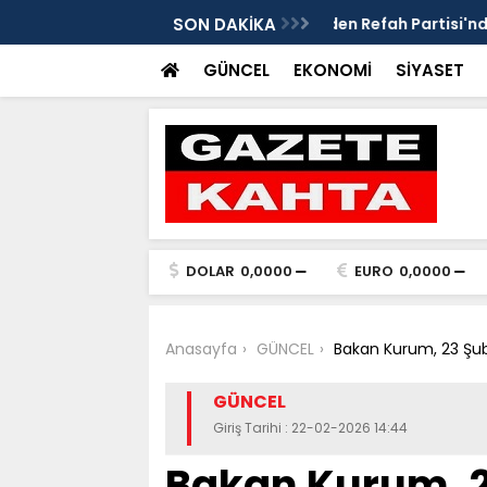
edim Özbey'in acısı: 'Bu olay hepimize
SON DAKİKA
Kozağaç Ana Deposu
projesinde önemli e
GÜNCEL
EKONOMİ
SİYASET
DOLAR
0,0000
EURO
0,0000
Anasayfa
GÜNCEL
Bakan Kurum, 23 Şuba
GÜNCEL
Giriş Tarihi : 22-02-2026 14:44
Bakan Kurum, 2