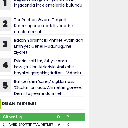
1
inşaatında incelemelerde bulundu
Tur Rehberi Gizem Tekyurt:
2
Kommagene modeli yönetim
örnek alınmalı
Bakan Yardımcısı Ahmet Aydın’dan
3
Emniyet Genel Müdürlüğü’ne
ziyaret
Evlerini sattılar, 34 yıl sonra
4
kavuştukları ikizleriyle Anıtkabir
hayalini gerçekleştirdiler - Videolu
Haber
Bahçeli'den ‘süreç’ açıklaması:
5
‘Öcalan umuda, Ahmetler göreve,
Demirtaş evine dönmeli’
PUAN
DURUMU
Süper Lig
O
P
1
AMED SPORTİF FAALİYETLER
0
0