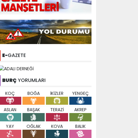
E-
GAZETE
BURÇ
YORUMLARI
KOÇ
BOĞA
İKİZLER
YENGEÇ
ASLAN
BAŞAK
TERAZİ
AKREP
YAY
OĞLAK
KOVA
BALIK