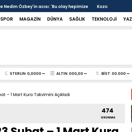
 devrede: 101 yerleşim birimini kapsayan dev su
Prof. Dr. D
şik aşıldı
kırılmayı '
SPOR
MAGAZİN
DÜNYA
SAĞLIK
TEKNOLOJİ
YAZ
STERLIN
0,0000
ALTIN
000,00
BİST
00.000
t – 1 Mart Kura Takvimini Açıkladı
474
OKUNMA
3 Şubat – 1 Mart Kura