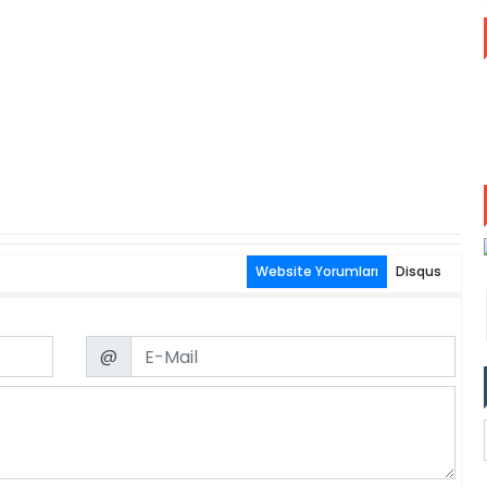
Website Yorumları
Disqus
Email
@