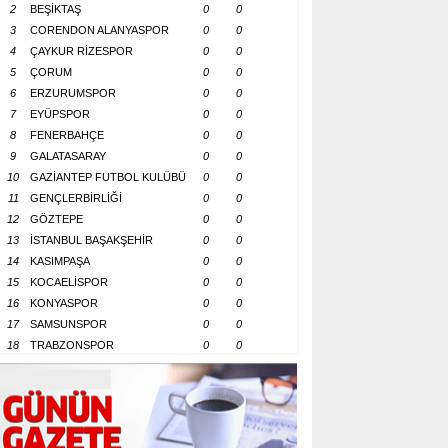
2
BEŞİKTAŞ
0
0
3
CORENDON ALANYASPOR
0
0
4
ÇAYKUR RİZESPOR
0
0
5
ÇORUM
0
0
6
ERZURUMSPOR
0
0
7
EYÜPSPOR
0
0
8
FENERBAHÇE
0
0
9
GALATASARAY
0
0
10
GAZİANTEP FUTBOL KULÜBÜ
0
0
11
GENÇLERBİRLİĞİ
0
0
12
GÖZTEPE
0
0
13
İSTANBUL BAŞAKŞEHİR
0
0
14
KASIMPAŞA
0
0
15
KOCAELİSPOR
0
0
16
KONYASPOR
0
0
17
SAMSUNSPOR
0
0
18
TRABZONSPOR
0
0