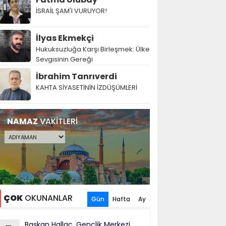
İSRAİL ŞAM'I VURUYOR!
İlyas Ekmekçi
Hukuksuzluğa Karşı Birleşmek: Ülke
Sevgisinin Gereği
İbrahim Tanrıverdi
KAHTA SİYASETİNİN İZDÜŞÜMLERİ
NAMAZ
VAKİTLERİ
ÇOK
OKUNANLAR
Gün
Hafta
Ay
Başkan Hallaç, Gençlik Merkezi