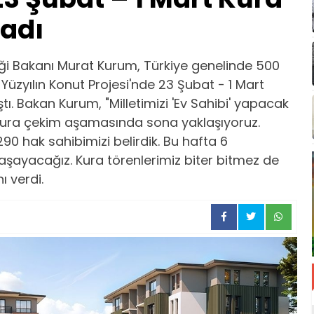
ladı
kliği Bakanı Murat Kurum, Türkiye genelinde 500
Yüzyılın Konut Projesi'nde 23 Şubat - 1 Mart
ı. Bakan Kurum, "Milletimizi 'Ev Sahibi' yapacak
kura çekim aşamasında sona yaklaşıyoruz.
90 hak sahibimizi belirdik. Bu hafta 6
şayacağız. Kura törenlerimiz biter bitmez de
ı verdi.