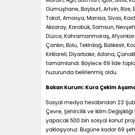
Mardin, Ağrı, Batman, Iğdır, Bitlis, 
Gümüşhane, Bayburt, Artvin, Rize, E
Tokat, Amasya, Manisa, Sivas, Kasta
Aksaray, Karabük, Samsun, Nevşehir, 
Düzce, Kahramanmaraş, Afyonkarahis
Çankırı, Bolu, Tekirdağ, Balıkesir, K
Kırklareli, Diyarbakır, Adana, Çana
tamamlandı. Böylece 69 ilde topla
huzurunda belirlenmiş oldu.
Bakan Kurum: Kura Çekim Aşama
Sosyal medya hesabından 23 Şubat
Çevre, Şehircilik ve İklim Değişikliğ
yapacak 500 bin sosyal konut pr
yaklaşıyoruz. Bugüne kadar 69 şehir