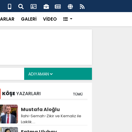
a Deposu devrede: 101 yerleşim birimini kapsayan dev su
Pro
önemli eşik aşıldı
kır
ARLAR
GALERİ
VİDEO
KÖŞE
YAZARLARI
TÜMÜ
Mustafa Aloğlu
İlahi-Semah-Zikir ve Kemaliz ile
Laiklik….
Fatma Ulubay