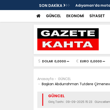
eleri ve mendil çocukları alarm veriyor
SON DAKİKA
Yeniden Refah Parti
ders olsun'
GÜNCEL
EKONOMİ
SİYASET
DOLAR
0,0000
EURO
0,0000
Anasayfa
GÜNCEL
Başkan Abdurrahman Tutdere Çimenevler
GÜNCEL
Giriş Tarihi : 09-09-2025 15:23 Güncelle