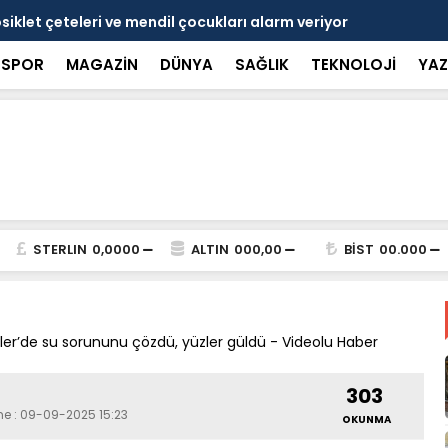
si'nde Nedim Özbey'in acısı: 'Bu olay hepimize
Kozağaç An
projesinde 
SPOR
MAGAZİN
DÜNYA
SAĞLIK
TEKNOLOJİ
YAZ
STERLIN
0,0000
ALTIN
000,00
BİST
00.000
’de su sorununu çözdü, yüzler güldü - Videolu Haber
303
me : 09-09-2025 15:23
OKUNMA