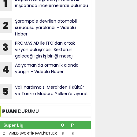
1
inşaatında incelemelerde bulundu
Şarampole devrilen otomobil
2
sürücüsü yaralandı - Videolu
Haber
PROMASİAD ile İTO'dan ortak
3
vizyon buluşması: Sektörün
geleceği için iş birliği mesajı
Adıyaman’da ormanlık alanda
4
yangın - Videolu Haber
Vali Yardımcısı Meral’den İl Kültür
5
ve Turizm Müdürü Yelken’e ziyaret
PUAN
DURUMU
Süper Lig
O
P
1
AMED SPORTİF FAALİYETLER
0
0