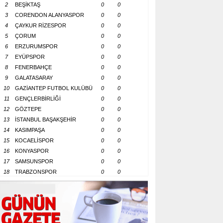
2
BEŞİKTAŞ
0
0
3
CORENDON ALANYASPOR
0
0
4
ÇAYKUR RİZESPOR
0
0
5
ÇORUM
0
0
6
ERZURUMSPOR
0
0
7
EYÜPSPOR
0
0
8
FENERBAHÇE
0
0
9
GALATASARAY
0
0
10
GAZİANTEP FUTBOL KULÜBÜ
0
0
11
GENÇLERBİRLİĞİ
0
0
12
GÖZTEPE
0
0
13
İSTANBUL BAŞAKŞEHİR
0
0
14
KASIMPAŞA
0
0
15
KOCAELİSPOR
0
0
16
KONYASPOR
0
0
17
SAMSUNSPOR
0
0
18
TRABZONSPOR
0
0