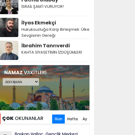
İSRAİL ŞAM'I VURUYOR!
İlyas Ekmekçi
Hukuksuzluğa Karşı Birleşmek: Ülke
Sevgisinin Gereği
İbrahim Tanrıverdi
KAHTA SİYASETİNİN İZDÜŞÜMLERİ
NAMAZ
VAKİTLERİ
ÇOK
OKUNANLAR
Gün
Hafta
Ay
Başkan Hallaç, Gençlik Merkezi