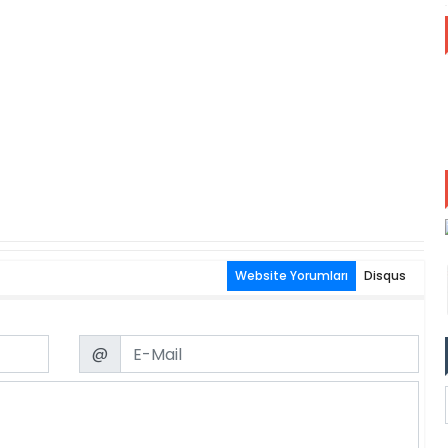
Website Yorumları
Disqus
Email
@