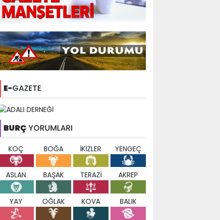
E-
GAZETE
BURÇ
YORUMLARI
KOÇ
BOĞA
İKİZLER
YENGEÇ
ASLAN
BAŞAK
TERAZİ
AKREP
YAY
OĞLAK
KOVA
BALIK