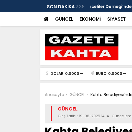
Gazete Kahta İmtiyaz Sahibi Mustafa
SON DAKİKA
Şanlıurfa’da yaz uy
Getirin
GÜNCEL
EKONOMİ
SİYASET
DOLAR
0,0000
EURO
0,0000
Anasayfa
GÜNCEL
Kahta Belediyesi’nde
GÜNCEL
Giriş Tarihi : 19-08-2025 14:14 Güncellem
Kahta Belediyes