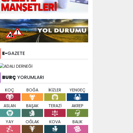
E-
GAZETE
BURÇ
YORUMLARI
KOÇ
BOĞA
İKİZLER
YENGEÇ
ASLAN
BAŞAK
TERAZİ
AKREP
YAY
OĞLAK
KOVA
BALIK