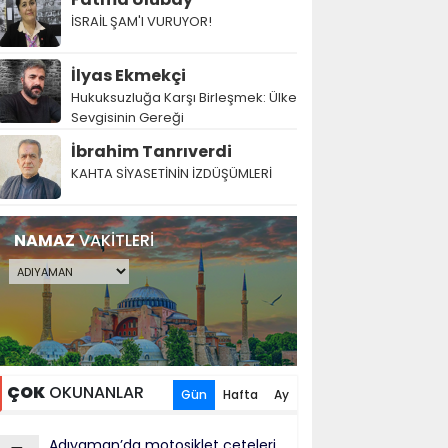
İSRAİL ŞAM'I VURUYOR!
İlyas Ekmekçi
Hukuksuzluğa Karşı Birleşmek: Ülke
Sevgisinin Gereği
İbrahim Tanrıverdi
KAHTA SİYASETİNİN İZDÜŞÜMLERİ
NAMAZ
VAKİTLERİ
ÇOK
OKUNANLAR
Gün
Hafta
Ay
Adıyaman’da motosiklet çeteleri