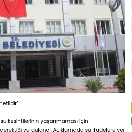
etlidir’
su kesintilerinin yaşanmaması için
gerektiği vurgulandı. Açıklamada şu ifadelere yer