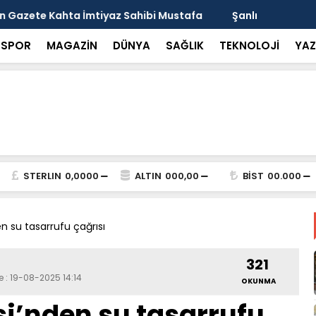
arısı: Güneşten Korunmayı Alışkanlık Haline
Haliliye’de
SPOR
MAGAZİN
DÜNYA
SAĞLIK
TEKNOLOJİ
YAZ
STERLIN
0,0000
ALTIN
000,00
BİST
00.000
n su tasarrufu çağrısı
321
e : 19-08-2025 14:14
OKUNMA
i’nden su tasarrufu