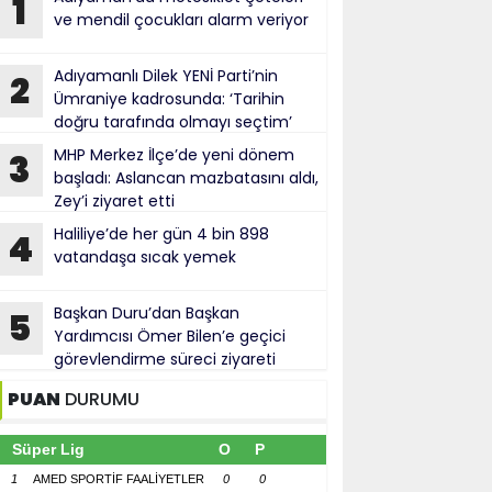
1
ve mendil çocukları alarm veriyor
Adıyamanlı Dilek YENİ Parti’nin
2
Ümraniye kadrosunda: ‘Tarihin
doğru tarafında olmayı seçtim’
MHP Merkez İlçe’de yeni dönem
3
başladı: Aslancan mazbatasını aldı,
Zey’i ziyaret etti
Haliliye’de her gün 4 bin 898
4
vatandaşa sıcak yemek
Başkan Duru’dan Başkan
5
Yardımcısı Ömer Bilen’e geçici
görevlendirme süreci ziyareti
PUAN
DURUMU
Süper Lig
O
P
1
AMED SPORTİF FAALİYETLER
0
0