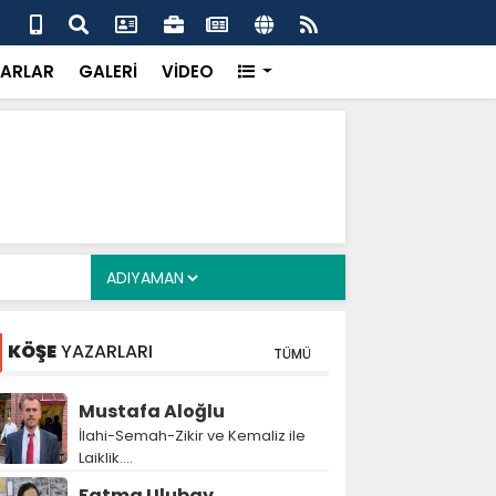
 her gün 4 bin 898 vatandaşa sıcak yemek
Baş
gör
ARLAR
GALERİ
VİDEO
KÖŞE
YAZARLARI
TÜMÜ
Mustafa Aloğlu
İlahi-Semah-Zikir ve Kemaliz ile
Laiklik….
Fatma Ulubay