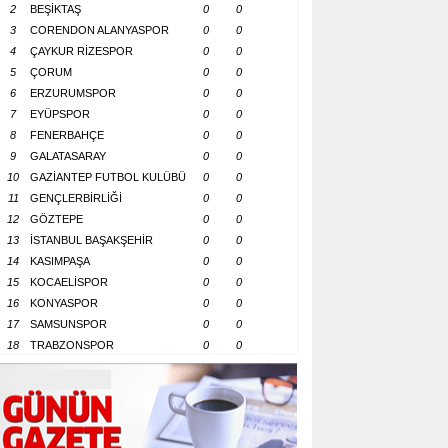
2
BEŞİKTAŞ
0
0
3
CORENDON ALANYASPOR
0
0
4
ÇAYKUR RİZESPOR
0
0
5
ÇORUM
0
0
6
ERZURUMSPOR
0
0
7
EYÜPSPOR
0
0
8
FENERBAHÇE
0
0
9
GALATASARAY
0
0
10
GAZİANTEP FUTBOL KULÜBÜ
0
0
11
GENÇLERBİRLİĞİ
0
0
12
GÖZTEPE
0
0
13
İSTANBUL BAŞAKŞEHİR
0
0
14
KASIMPAŞA
0
0
15
KOCAELİSPOR
0
0
16
KONYASPOR
0
0
17
SAMSUNSPOR
0
0
18
TRABZONSPOR
0
0