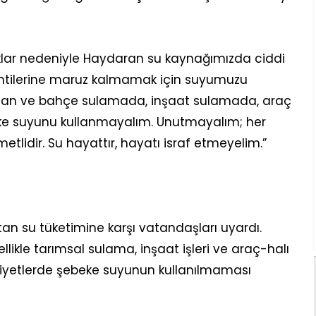
caklar nedeniyle Haydaran su kaynağımızda ciddi
ntilerine maruz kalmamak için suyumuzu
bostan ve bahçe sulamada, inşaat sulamada, araç
e suyunu kullanmayalım. Unutmayalım; her
tlidir. Su hayattır, hayatı israf etmeyelim.”
tan su tüketimine karşı vatandaşları uyardı.
likle tarımsal sulama, inşaat işleri ve araç-halı
liyetlerde şebeke suyunun kullanılmaması