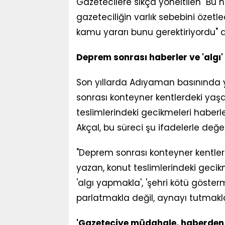
Gazetecilere sıkça yöneltilen "Bu
gazeteciliğin varlık sebebini özetle
kamu yararı bunu gerektiriyordu" d
Deprem sonrası haberler ve 'algı
Son yıllarda Adıyaman basınında 
sonrası konteyner kentlerdeki yaşam 
teslimlerindeki gecikmeleri haberle
Akçal, bu süreci şu ifadelerle değer
"Deprem sonrası konteyner kentlerde
yazan, konut teslimlerindeki gecik
'algı yapmakla', 'şehri kötü göster
parlatmakla değil, aynayı tutmakl
'Gazeteciye müdahale, haberden du