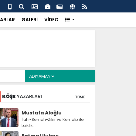
i Gizem Tekyurt: Kommagene modeli yönetim örnek
YEN
ARLAR
GALERİ
VİDEO
KÖŞE
YAZARLARI
TÜMÜ
Mustafa Aloğlu
İlahi-Semah-Zikir ve Kemaliz ile
Laiklik….
Fatma Ulubay