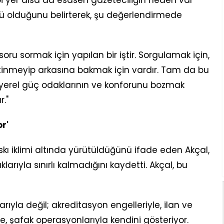
bi yer alsa da esasen gazeteciliğin neden var
 olduğunu belirterek, şu değerlendirmede
 soru sormak için yapılan bir iştir. Sorgulamak için,
tinmeyip arkasına bakmak için vardır. Tam da bu
 yerel güç odaklarının ve konforunu bozmak
."
r'
askı iklimi altında yürütüldüğünü ifade eden Akçal,
arıyla sınırlı kalmadığını kaydetti. Akçal, bu
rıyla değil; akreditasyon engelleriyle, ilan ve
e, şafak operasyonlarıyla kendini gösteriyor.