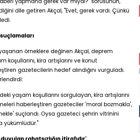
 haberi yapmana gerek var mıydı?" sorusunun,
diğini dile getiren Akçal, "Evet, gerek vardı. Çünkü
edi.
' suçlamaları
yaşanan örneklere değinen Akçal, deprem
koşullarını, kira artışlarını ve konut
ştiren gazetecilerin hedef alındığını vurguladı.
lendirdi:
ki yaşam koşullarını sorgulayan, kira artışlarını
meleri haberleştiren gazeteciler 'moral bozmakla',
mekle' suçlandı. Oysa gazeteci şehrin vitrinini
a yükümlüdür."
yulan rahatsızlığın itirafıdır'