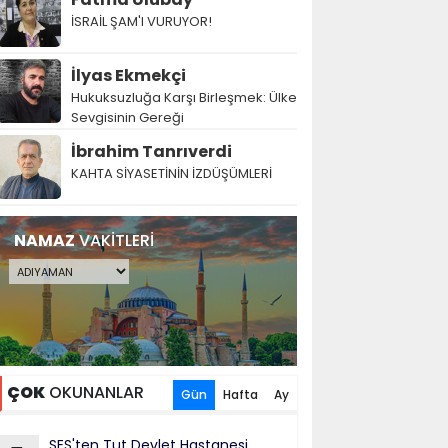
İSRAİL ŞAM'I VURUYOR!
İlyas Ekmekçi
Hukuksuzluğa Karşı Birleşmek: Ülke
Sevgisinin Gereği
İbrahim Tanrıverdi
KAHTA SİYASETİNİN İZDÜŞÜMLERİ
NAMAZ
VAKİTLERİ
ÇOK
OKUNANLAR
Gün
Hafta
Ay
SES'ten Tut Devlet Hastanesi