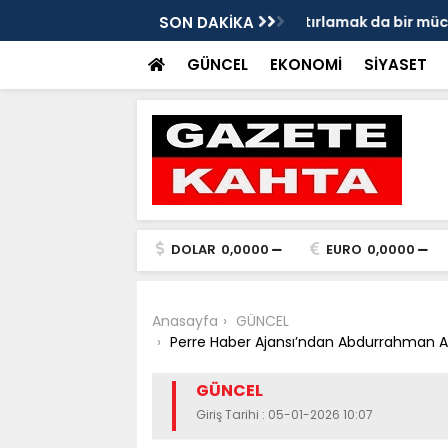
hatırlamak da bir mücadeledir
SON DAKİKA
Başkan Hallaç, Gen
GÜNCEL
EKONOMİ
SİYASET
DOLAR
0,0000
EURO
0,0000
Anasayfa
GÜNCEL
Perre Haber Ajansı’ndan Abdurrahman Akça
GÜNCEL
Giriş Tarihi : 05-01-2026 10:07