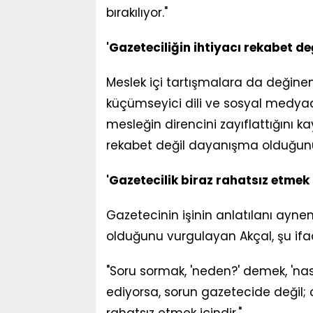
bırakılıyor."
'Gazeteciliğin ihtiyacı rekabet d
Meslek içi tartışmalara da değinen 
küçümseyici dili ve sosyal medyad
mesleğin direncini zayıflattığını k
rekabet değil dayanışma olduğunun
'Gazetecilik biraz rahatsız etmek 
Gazetecinin işinin anlatılanı ayne
olduğunu vurgulayan Akçal, şu ifade
"Soru sormak, 'neden?' demek, 'nasıl
ediyorsa, sorun gazetecide değil; 