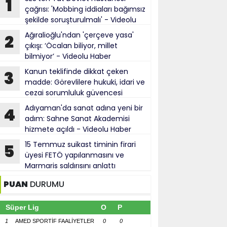
1
çağrısı: 'Mobbing iddiaları bağımsız
şekilde soruşturulmalı' - Videolu
Haber
Ağıralioğlu'ndan 'çerçeve yasa'
2
çıkışı: ‘Öcalan biliyor, millet
bilmiyor’ - Videolu Haber
Kanun teklifinde dikkat çeken
3
madde: Görevlilere hukuki, idari ve
cezai sorumluluk güvencesi
Adıyaman'da sanat adına yeni bir
4
adım: Sahne Sanat Akademisi
hizmete açıldı - Videolu Haber
15 Temmuz suikast timinin firari
5
üyesi FETÖ yapılanmasını ve
Marmaris saldırısını anlattı
PUAN
DURUMU
Süper Lig
O
P
1
AMED SPORTİF FAALİYETLER
0
0