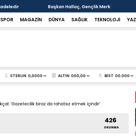
çlik Merkezi inşaatında incelemelerde bulundu
Tur Rehber
alınmalı
SPOR
MAGAZİN
DÜNYA
SAĞLIK
TEKNOLOJİ
YAZ
STERLIN
0,0000
ALTIN
000,00
BİST
00.000
l: ‘Gazetecilik biraz da rahatsız etmek içindir’
426
OKUNMA