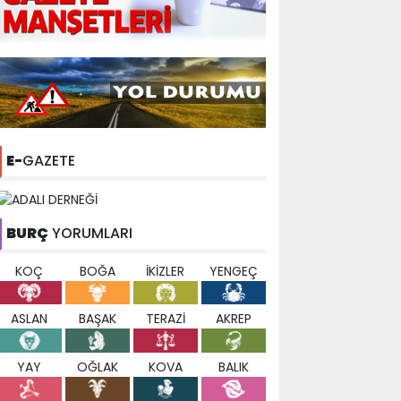
E-
GAZETE
BURÇ
YORUMLARI
KOÇ
BOĞA
İKİZLER
YENGEÇ
ASLAN
BAŞAK
TERAZİ
AKREP
YAY
OĞLAK
KOVA
BALIK