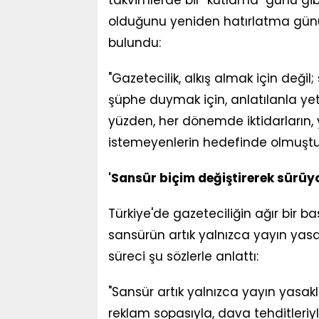
takvimlerde bir "kutlama" günü gi
olduğunu yeniden hatırlatma günü
bulundu:
"Gazetecilik, alkış almak için değil;
şüphe duymak için, anlatılanla ye
yüzden, her dönemde iktidarların,
istemeyenlerin hedefinde olmuştur
'Sansür biçim değiştirerek sürüyo
Türkiye'de gazeteciliğin ağır bir b
sansürün artık yalnızca yayın yasakl
süreci şu sözlerle anlattı:
"Sansür artık yalnızca yayın yasakla
reklam sopasıyla, dava tehditleriyl