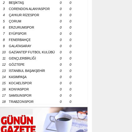
2
BEŞİKTAŞ
0
0
3
CORENDON ALANYASPOR
0
0
4
ÇAYKUR RİZESPOR
0
0
5
ÇORUM
0
0
6
ERZURUMSPOR
0
0
7
EYÜPSPOR
0
0
8
FENERBAHÇE
0
0
9
GALATASARAY
0
0
10
GAZİANTEP FUTBOL KULÜBÜ
0
0
11
GENÇLERBİRLİĞİ
0
0
12
GÖZTEPE
0
0
13
İSTANBUL BAŞAKŞEHİR
0
0
14
KASIMPAŞA
0
0
15
KOCAELİSPOR
0
0
16
KONYASPOR
0
0
17
SAMSUNSPOR
0
0
18
TRABZONSPOR
0
0