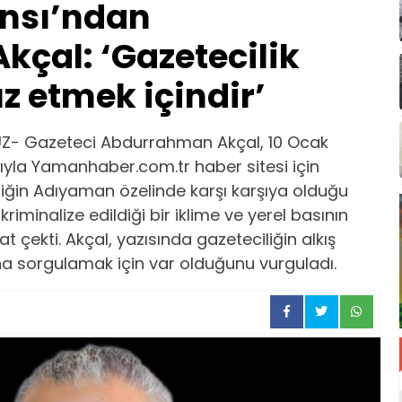
ansı’ndan
çal: ‘Gazetecilik
z etmek içindir’
ÜZ- Gazeteci Abdurrahman Akçal, 10 Ocak
ıyla Yamanhaber.com.tr haber sitesi için
liğin Adıyaman özelinde karşı karşıya olduğu
iminalize edildiği bir iklime ve yerel basının
t çekti. Akçal, yazısında gazeteciliğin alkış
na sorgulamak için var olduğunu vurguladı.