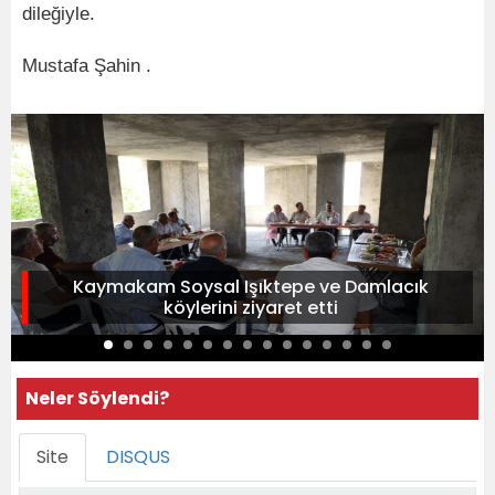
dileğiyle.
Mustafa Şahin .
Kaymakam Soysal Işıktepe ve Damlacık
köylerini ziyaret etti
Neler Söylendi?
Site
DISQUS