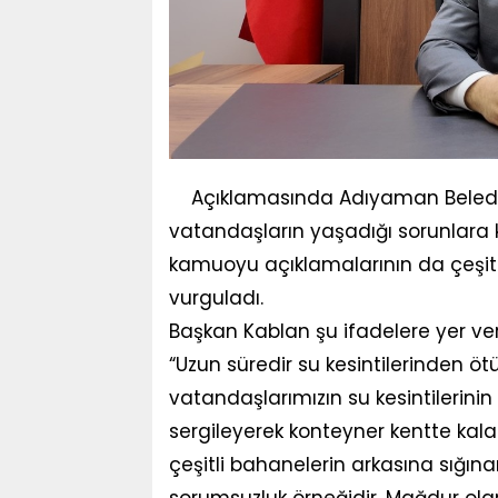
Açıklamasında Adıyaman Beledi
vatandaşların yaşadığı sorunlara k
kamuoyu açıklamalarının da çeşitli
vurguladı.
Başkan Kablan şu ifadelere yer ver
“Uzun süredir su kesintilerinden
vatandaşlarımızın su kesintilerini
sergileyerek konteyner kentte kal
çeşitli bahanelerin arkasına sığın