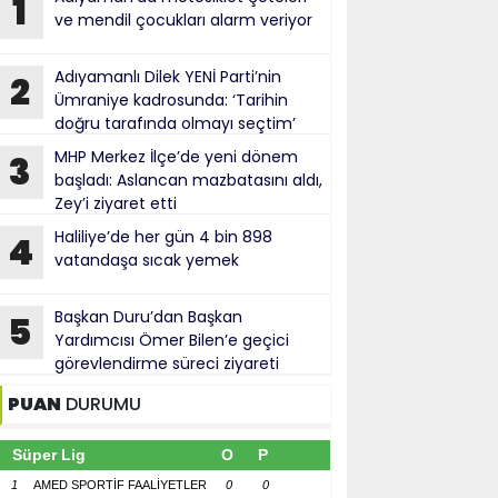
1
ve mendil çocukları alarm veriyor
Adıyamanlı Dilek YENİ Parti’nin
2
Ümraniye kadrosunda: ‘Tarihin
doğru tarafında olmayı seçtim’
MHP Merkez İlçe’de yeni dönem
3
başladı: Aslancan mazbatasını aldı,
Zey’i ziyaret etti
Haliliye’de her gün 4 bin 898
4
vatandaşa sıcak yemek
Başkan Duru’dan Başkan
5
Yardımcısı Ömer Bilen’e geçici
görevlendirme süreci ziyareti
PUAN
DURUMU
Süper Lig
O
P
1
AMED SPORTİF FAALİYETLER
0
0