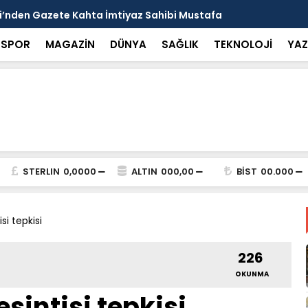
arısı: Güneşten Korunmayı Alışkanlık Haline
Haliliye’de
SPOR
MAGAZİN
DÜNYA
SAĞLIK
TEKNOLOJİ
YAZ
STERLIN
0,0000
ALTIN
000,00
BİST
00.000
si tepkisi
226
OKUNMA
sintisi tepkisi