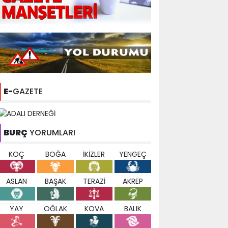
E-
GAZETE
BURÇ
YORUMLARI
KOÇ
BOĞA
İKİZLER
YENGEÇ
ASLAN
BAŞAK
TERAZİ
AKREP
YAY
OĞLAK
KOVA
BALIK