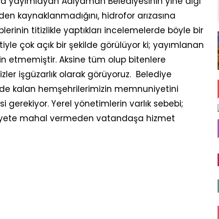
ama yayımlayan Adıyaman Belediyesinin yine algı
rden kaynaklanmadığını, hidrofor arızasına
rinin titizlikle yaptıkları incelemelerde böyle bir
iyle çok açık bir şekilde görülüyor ki; yayımlanan
etmemiştir. Aksine tüm olup bitenlere
ler işgüzarlık olarak görüyoruz. Belediye
erde kalan hemşehrilerimizin memnuniyetini
 gerekiyor. Yerel yönetimlerin varlık sebebi;
iyete mahal vermeden vatandaşa hizmet