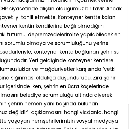
n vatandaşlarımızın sorunlarını çözmek yerine
HP siyasetinde alışkın olduğumuz bir tavır. Ancak
et iyi tahlil etmekte. Konteyner kentte kalan
teyner kentin kendilerine bağlı olmadığını
ındaki tutumu, depremzedelerimize yapılabilecek en
anını sorumlu olmaya ve sorumluluğunu yerine
sedürleriyle, konteyner kente bağlanan şehir su
luğundadır. Yeri geldiğinde konteyner kentlere
olumsuzluklar ve mağduriyetler karşısında ‘yetki
asına sığınması oldukça düşündürücü. Zira şehir
r içerisinde iken, şehrin en ücra köşelerinde
ılmasını belediye sorumluluğu altında diyerek
ın şehrin hemen yanı başında bulunan
uz değildir’ açıklamasını hangi vicdanla, hangi
kentte yaşayan hemşehrilerimizin sosyal medyaya