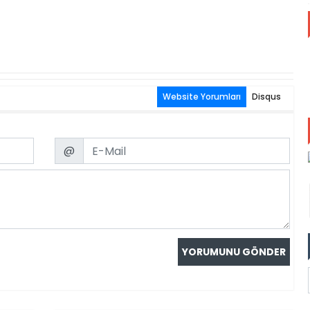
Website Yorumları
Disqus
Email
@