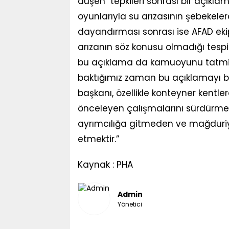
düşen tepkileri sonrası bir açıkl
oyunlarıyla su arızasının şebekele
dayandırması sonrası ise AFAD ekiple
arızanın söz konusu olmadığı tespit
bu açıklama da kamuoyunu tatmin 
baktığımız zaman bu açıklamayı biz
başkanı, özellikle konteyner kentl
önceleyen çalışmalarını sürdürmesi
ayrımcılığa gitmeden ve mağdur
etmektir.”
Kaynak : PHA
Admin
Yönetici