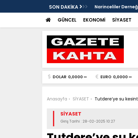
Gazete Kahta İmtiyaz Sahibi Mustafa
SON DAKİKA
Şanlıurfa’da yaz uy
Getirin
GÜNCEL
EKONOMİ
SİYASET
DOLAR
0,0000
EURO
0,0000
Anasayfa
SİYASET
Tutdere’ye su kesinti
SİYASET
Giriş Tarihi : 28-02-2025 10:27
Tutdere’ye su ke