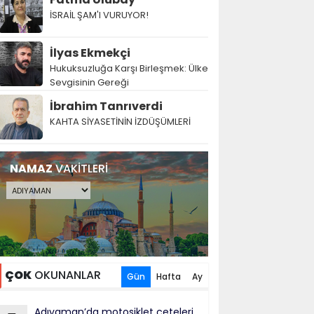
İSRAİL ŞAM'I VURUYOR!
İlyas Ekmekçi
Hukuksuzluğa Karşı Birleşmek: Ülke
Sevgisinin Gereği
İbrahim Tanrıverdi
KAHTA SİYASETİNİN İZDÜŞÜMLERİ
NAMAZ
VAKİTLERİ
ÇOK
OKUNANLAR
Gün
Hafta
Ay
Adıyaman’da motosiklet çeteleri