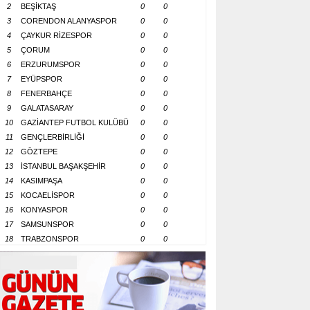
2
BEŞİKTAŞ
0
0
3
CORENDON ALANYASPOR
0
0
4
ÇAYKUR RİZESPOR
0
0
5
ÇORUM
0
0
6
ERZURUMSPOR
0
0
7
EYÜPSPOR
0
0
8
FENERBAHÇE
0
0
9
GALATASARAY
0
0
10
GAZİANTEP FUTBOL KULÜBÜ
0
0
11
GENÇLERBİRLİĞİ
0
0
12
GÖZTEPE
0
0
13
İSTANBUL BAŞAKŞEHİR
0
0
14
KASIMPAŞA
0
0
15
KOCAELİSPOR
0
0
16
KONYASPOR
0
0
17
SAMSUNSPOR
0
0
18
TRABZONSPOR
0
0