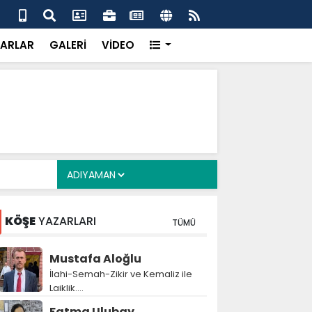
 her gün 4 bin 898 vatandaşa sıcak yemek
Baş
gör
ARLAR
GALERİ
VİDEO
KÖŞE
YAZARLARI
TÜMÜ
Mustafa Aloğlu
İlahi-Semah-Zikir ve Kemaliz ile
Laiklik….
Fatma Ulubay