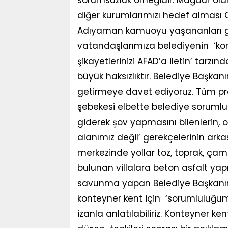
sorumsuzluk örneğidir. Mağdur ola
diğer kurumlarımızı hedef alması C
Adıyaman kamuoyu yaşananları gay
vatandaşlarımıza belediyenin ‘kon
şikayetlerinizi AFAD’a iletin’ tarz
büyük haksızlıktır. Belediye Başk
getirmeye davet ediyoruz. Tüm pro
şebekesi elbette belediye sorumlu
giderek şov yapmasını bilenlerin, 
alanımız değil’ gerekçelerinin ark
merkezinde yollar toz, toprak, çamu
bulunan villalara beton asfalt yap
savunma yapan Belediye Başkanın
konteyner kent için ‘sorumluluğum
izanla anlatılabiliriz. Konteyner 