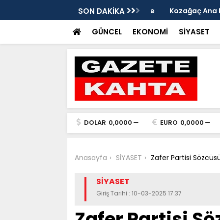
edim Özbey'in acısı: 'Bu olay hepimize
SON DAKİKA
Kozağaç Ana Deposu
projesinde önemli e
GÜNCEL
EKONOMİ
SİYASET
DOLAR
0,0000
EURO
0,0000
Anasayfa
SİYASET
Zafer Partisi Sözcüsü
SİYASET
Giriş Tarihi : 10-03-2025 17:37
Zafer Partisi S