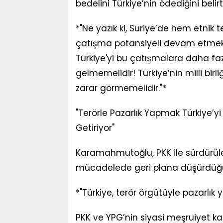
bedelini Türkiye’nin ödediğini belirtt
*"Ne yazık ki, Suriye’de hem etni
çatışma potansiyeli devam etmek
Türkiye'yi bu çatışmalara daha faz
gelmemelidir! Türkiye’nin milli birl
zarar görmemelidir."*
"Terörle Pazarlık Yapmak Türkiye’yi
Getiriyor"
Karamahmutoğlu, PKK ile sürdürülen
mücadelede geri plana düşürdüğ
*"Türkiye, terör örgütüyle pazarl
PKK ve YPG’nin siyasi meşruiyet k