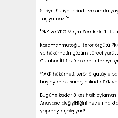
Suriye, Suriyelilerindir ve orada y
taşıyamaz!"*
"PKK ve YPG Meşru Zeminde Tutul
Karamahmutoğlu, terör örgütü PKK l
ve hükümetin çözüm süreci yürüttüğ
Cumhur İttifakı’na dahil etmeye çalı
*"AKP hükümeti, terör örgütüyle paz
başlayan bu süreç, aslında PKK ve 
Bugüne kadar 3 kez halk oylaması
Anayasa değişikliğini neden halkta
yapmaya çalışıyor?