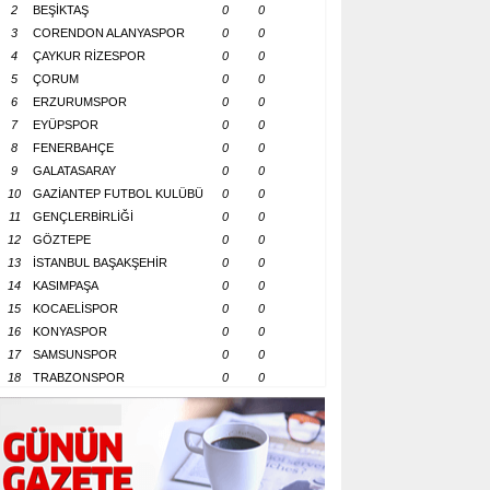
2
BEŞİKTAŞ
0
0
3
CORENDON ALANYASPOR
0
0
4
ÇAYKUR RİZESPOR
0
0
5
ÇORUM
0
0
6
ERZURUMSPOR
0
0
7
EYÜPSPOR
0
0
8
FENERBAHÇE
0
0
9
GALATASARAY
0
0
10
GAZİANTEP FUTBOL KULÜBÜ
0
0
11
GENÇLERBİRLİĞİ
0
0
12
GÖZTEPE
0
0
13
İSTANBUL BAŞAKŞEHİR
0
0
14
KASIMPAŞA
0
0
15
KOCAELİSPOR
0
0
16
KONYASPOR
0
0
17
SAMSUNSPOR
0
0
18
TRABZONSPOR
0
0