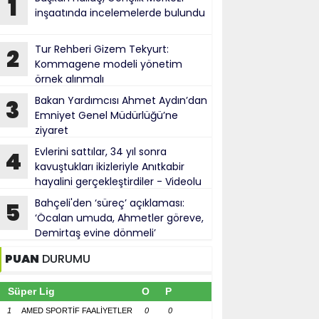
1
inşaatında incelemelerde bulundu
Tur Rehberi Gizem Tekyurt:
2
Kommagene modeli yönetim
örnek alınmalı
Bakan Yardımcısı Ahmet Aydın’dan
3
Emniyet Genel Müdürlüğü’ne
ziyaret
Evlerini sattılar, 34 yıl sonra
4
kavuştukları ikizleriyle Anıtkabir
hayalini gerçekleştirdiler - Videolu
Haber
Bahçeli'den ‘süreç’ açıklaması:
5
‘Öcalan umuda, Ahmetler göreve,
Demirtaş evine dönmeli’
PUAN
DURUMU
Süper Lig
O
P
1
AMED SPORTİF FAALİYETLER
0
0