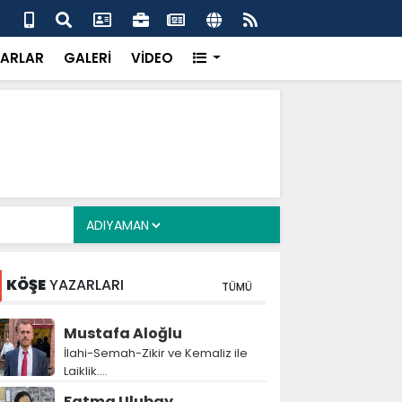
alyan: ‘Fransız Enstitüsü raporu, Adıyaman'daki siyasi
MHP
metroköy' kavramıyla açıklıyor’
yen
ARLAR
GALERİ
VİDEO
KÖŞE
YAZARLARI
TÜMÜ
Mustafa Aloğlu
İlahi-Semah-Zikir ve Kemaliz ile
Laiklik….
Fatma Ulubay