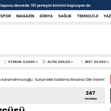
 devrede: 101 yerleşim birimini kapsayan dev su
Prof. Dr. D
şik aşıldı
kırılmayı '
SPOR
MAGAZİN
DÜNYA
SAĞLIK
TEKNOLOJİ
YAZ
STERLIN
0,0000
ALTIN
000,00
BİST
00.000
 Karamahmutoğlu: 'Suriye’deki Katliama İtirazınızı Dile Getirin'
247
OKUNMA
özcüsü