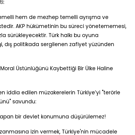
i:
k temelli hem de mezhep temelli ayrışma ve
tedir. AKP hükümetinin bu süreci yönetememesi,
la sürükleyecektir. Türk halkı bu oyuna
iği, dış politikada sergilenen zafiyet yüzünden
 Moral Üstünlüğünü Kaybettiği Bir Ülke Haline
 iddia edilen müzakerelerin Türkiye’yi "terörle
ünü" savundu:
ık yapan bir devlet konumuna düşürülemez!
azanmasına izin vermek, Türkiye'nin mücadele