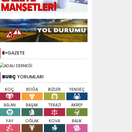
E-
GAZETE
BURÇ
YORUMLARI
KOÇ
BOĞA
İKİZLER
YENGEÇ
ASLAN
BAŞAK
TERAZİ
AKREP
YAY
OĞLAK
KOVA
BALIK