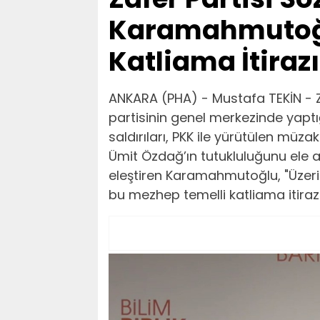
Karamahmutoğlu
Katliama İtirazın
ANKARA (PHA) - Mustafa TEKİN - 
partisinin genel merkezinde yaptı
saldırıları, PKK ile yürütülen müza
Ümit Özdağ’ın tutukluluğunu ele al
eleştiren Karamahmutoğlu, "Üzeri
bu mezhep temelli katliama itirazlar