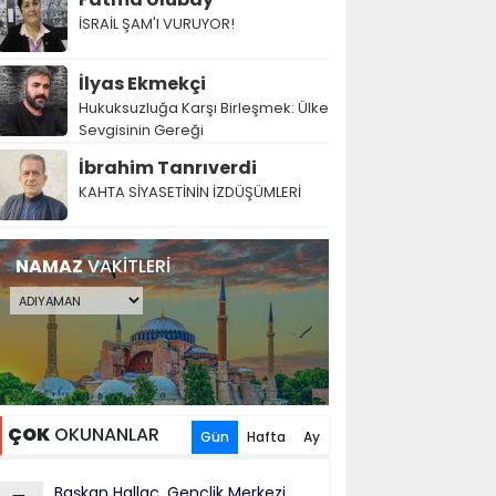
İSRAİL ŞAM'I VURUYOR!
İlyas Ekmekçi
Hukuksuzluğa Karşı Birleşmek: Ülke
Sevgisinin Gereği
İbrahim Tanrıverdi
KAHTA SİYASETİNİN İZDÜŞÜMLERİ
NAMAZ
VAKİTLERİ
ÇOK
OKUNANLAR
Gün
Hafta
Ay
Başkan Hallaç, Gençlik Merkezi