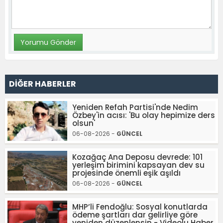
DİĞER HABERLER
Yeniden Refah Partisi'nde Nedim
Özbey'in acısı: 'Bu olay hepimize ders
olsun'
06-08-2026 -
GÜNCEL
Kozağaç Ana Deposu devrede: 101
yerleşim birimini kapsayan dev su
projesinde önemli eşik aşıldı
06-08-2026 -
GÜNCEL
MHP’li Fendoğlu: Sosyal konutlarda
ödeme şartları dar gelirliye göre
yeniden düzenlensin - Videolu Haber