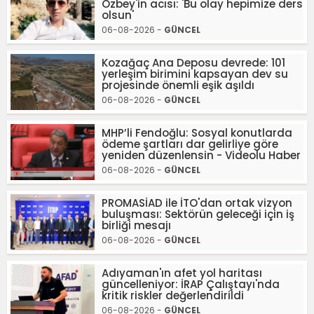
Özbey'in acısı: 'Bu olay hepimize ders
olsun'
06-08-2026 -
GÜNCEL
Kozağaç Ana Deposu devrede: 101
yerleşim birimini kapsayan dev su
projesinde önemli eşik aşıldı
06-08-2026 -
GÜNCEL
MHP’li Fendoğlu: Sosyal konutlarda
ödeme şartları dar gelirliye göre
yeniden düzenlensin - Videolu Haber
06-08-2026 -
GÜNCEL
PROMASİAD ile İTO'dan ortak vizyon
buluşması: Sektörün geleceği için iş
birliği mesajı
06-08-2026 -
GÜNCEL
Adıyaman'ın afet yol haritası
güncelleniyor: İRAP Çalıştayı'nda
kritik riskler değerlendirildi
06-08-2026 -
GÜNCEL