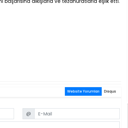
 başarısına alkışlarla ve tezahüratlarla eşlik etti.
Website Yorumları
Disqus
Email
@