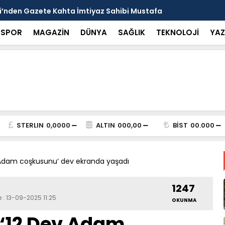
arısı: Güneşten Korunmayı Alışkanlık Haline
Haliliye’de
SPOR
MAGAZİN
DÜNYA
SAĞLIK
TEKNOLOJİ
YAZ
STERLIN
0,0000
ALTIN
000,00
BİST
00.000
v Adam coşkusunu’ dev ekranda yaşadı
1247
 : 13-09-2025 11:25
OKUNMA
 ‘12 Dev Adam