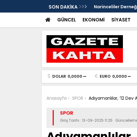
Gazete Kahta İmtiyaz Sahibi Mustafa
SON DAKİKA
Şanlıurfa’da yaz uy
Getirin
GÜNCEL
EKONOMİ
SİYASET
DOLAR
0,0000
EURO
0,0000
Anasayfa
SPOR
Adıyamanlılar, ‘12 De
SPOR
Giriş Tarihi : 13-09-2025 11:25 Güncelleme
Adıyamanlılar,