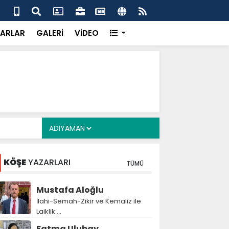
 her gün 4 bin 898 vatandaşa sıcak yemek
Baş
gör
ARLAR
GALERİ
VİDEO
KÖŞE
YAZARLARI
TÜMÜ
Mustafa Aloğlu
İlahi-Semah-Zikir ve Kemaliz ile
Laiklik….
Fatma Ulubay