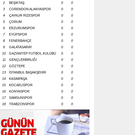
2
BEŞİKTAŞ
0
0
3
CORENDON ALANYASPOR
0
0
4
ÇAYKUR RİZESPOR
0
0
5
ÇORUM
0
0
6
ERZURUMSPOR
0
0
7
EYÜPSPOR
0
0
8
FENERBAHÇE
0
0
9
GALATASARAY
0
0
10
GAZİANTEP FUTBOL KULÜBÜ
0
0
11
GENÇLERBİRLİĞİ
0
0
12
GÖZTEPE
0
0
13
İSTANBUL BAŞAKŞEHİR
0
0
14
KASIMPAŞA
0
0
15
KOCAELİSPOR
0
0
16
KONYASPOR
0
0
17
SAMSUNSPOR
0
0
18
TRABZONSPOR
0
0