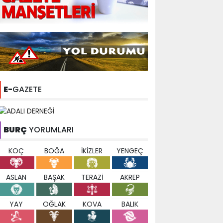
E-
GAZETE
BURÇ
YORUMLARI
KOÇ
BOĞA
İKİZLER
YENGEÇ
ASLAN
BAŞAK
TERAZİ
AKREP
YAY
OĞLAK
KOVA
BALIK