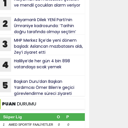
1
ve mendil çocukları alarm veriyor
Adıyamanlı Dilek YENİ Parti’nin
2
Ümraniye kadrosunda: ‘Tarihin
doğru tarafında olmayı seçtim’
MHP Merkez İlçe’de yeni dönem
3
başladı: Aslancan mazbatasını aldı,
Zey’i ziyaret etti
Haliliye’de her gün 4 bin 898
4
vatandaşa sıcak yemek
Başkan Duru’dan Başkan
5
Yardımcısı Ömer Bilen’e geçici
görevlendirme süreci ziyareti
PUAN
DURUMU
Süper Lig
O
P
1
AMED SPORTİF FAALİYETLER
0
0