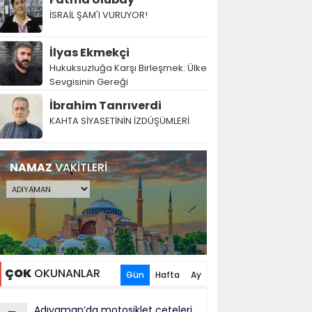
İSRAİL ŞAM'I VURUYOR!
İlyas Ekmekçi
Hukuksuzluğa Karşı Birleşmek: Ülke
Sevgisinin Gereği
İbrahim Tanrıverdi
KAHTA SİYASETİNİN İZDÜŞÜMLERİ
NAMAZ
VAKİTLERİ
ÇOK
OKUNANLAR
Gün
Hafta
Ay
Adıyaman’da motosiklet çeteleri