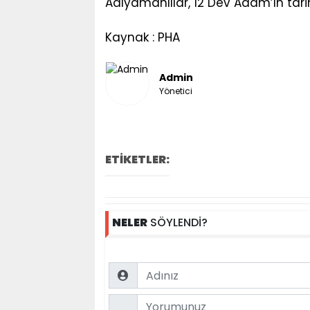
Adıyamanlılar, 12 Dev Adam’ın tarihi
Kaynak : PHA
Admin
Yönetici
ETİKETLER:
NELER
SÖYLENDİ?
Name
Comment