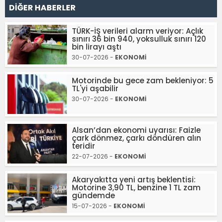
DİĞER HABERLER
TÜRK-İŞ verileri alarm veriyor: Açlık
sınırı 36 bin 940, yoksulluk sınırı 120
bin lirayı aştı
30-07-2026 -
EKONOMİ
Motorinde bu gece zam bekleniyor: 5
TL'yi aşabilir
30-07-2026 -
EKONOMİ
Alsan’dan ekonomi uyarısı: Faizle
çark dönmez, çarkı döndüren alın
teridir
22-07-2026 -
EKONOMİ
Akaryakıtta yeni artış beklentisi:
Motorine 3,90 TL, benzine 1 TL zam
gündemde
15-07-2026 -
EKONOMİ