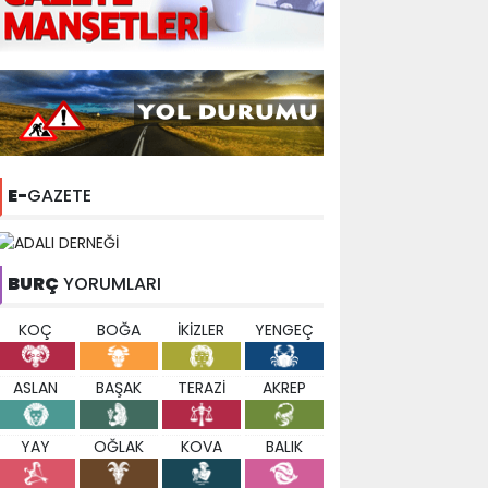
E-
GAZETE
BURÇ
YORUMLARI
KOÇ
BOĞA
İKİZLER
YENGEÇ
ASLAN
BAŞAK
TERAZİ
AKREP
YAY
OĞLAK
KOVA
BALIK