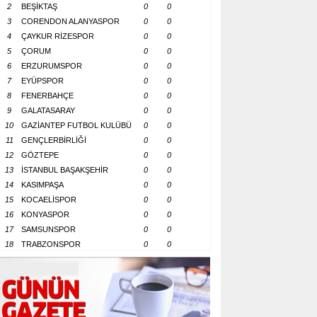
2
BEŞİKTAŞ
0
0
3
CORENDON ALANYASPOR
0
0
4
ÇAYKUR RİZESPOR
0
0
5
ÇORUM
0
0
6
ERZURUMSPOR
0
0
7
EYÜPSPOR
0
0
8
FENERBAHÇE
0
0
9
GALATASARAY
0
0
10
GAZİANTEP FUTBOL KULÜBÜ
0
0
11
GENÇLERBİRLİĞİ
0
0
12
GÖZTEPE
0
0
13
İSTANBUL BAŞAKŞEHİR
0
0
14
KASIMPAŞA
0
0
15
KOCAELİSPOR
0
0
16
KONYASPOR
0
0
17
SAMSUNSPOR
0
0
18
TRABZONSPOR
0
0