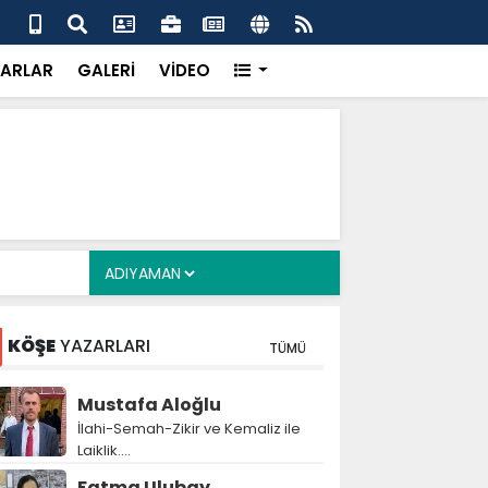
alyan: ‘Fransız Enstitüsü raporu, Adıyaman'daki siyasi
MHP
metroköy' kavramıyla açıklıyor’
yen
ARLAR
GALERİ
VİDEO
KÖŞE
YAZARLARI
TÜMÜ
Mustafa Aloğlu
İlahi-Semah-Zikir ve Kemaliz ile
Laiklik….
Fatma Ulubay