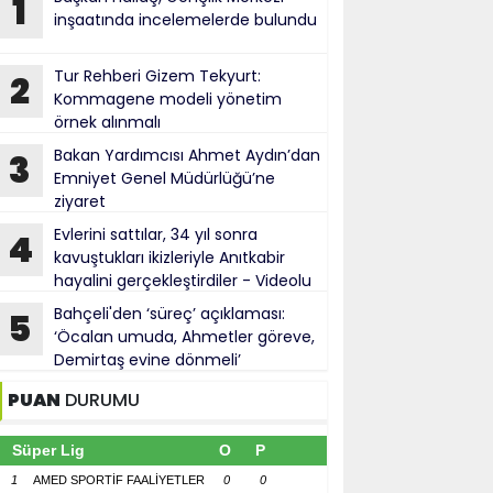
1
inşaatında incelemelerde bulundu
Tur Rehberi Gizem Tekyurt:
2
Kommagene modeli yönetim
örnek alınmalı
Bakan Yardımcısı Ahmet Aydın’dan
3
Emniyet Genel Müdürlüğü’ne
ziyaret
Evlerini sattılar, 34 yıl sonra
4
kavuştukları ikizleriyle Anıtkabir
hayalini gerçekleştirdiler - Videolu
Haber
Bahçeli'den ‘süreç’ açıklaması:
5
‘Öcalan umuda, Ahmetler göreve,
Demirtaş evine dönmeli’
PUAN
DURUMU
Süper Lig
O
P
1
AMED SPORTİF FAALİYETLER
0
0