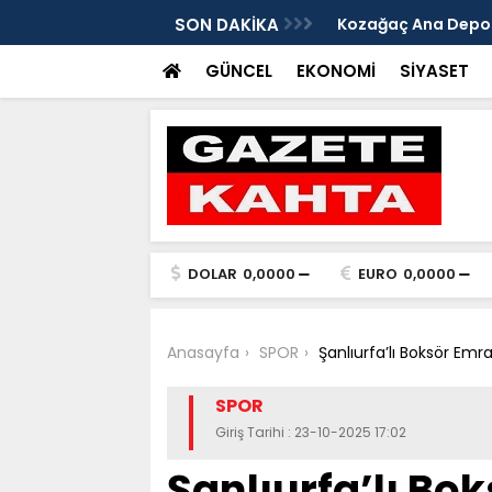
edim Özbey'in acısı: 'Bu olay hepimize
SON DAKİKA
Kozağaç Ana Deposu
projesinde önemli e
GÜNCEL
EKONOMİ
SİYASET
DOLAR
0,0000
EURO
0,0000
Anasayfa
SPOR
Şanlıurfa’lı Boksör Emr
SPOR
Giriş Tarihi : 23-10-2025 17:02
Şanlıurfa’lı Bo