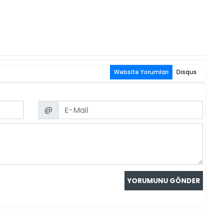
Website Yorumları
Disqus
Email
@