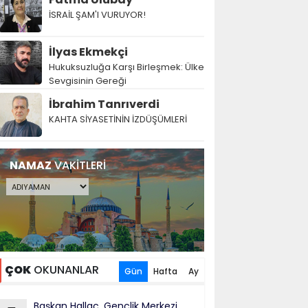
İSRAİL ŞAM'I VURUYOR!
İlyas Ekmekçi
Hukuksuzluğa Karşı Birleşmek: Ülke
Sevgisinin Gereği
İbrahim Tanrıverdi
KAHTA SİYASETİNİN İZDÜŞÜMLERİ
NAMAZ
VAKİTLERİ
ÇOK
OKUNANLAR
Gün
Hafta
Ay
Başkan Hallaç, Gençlik Merkezi