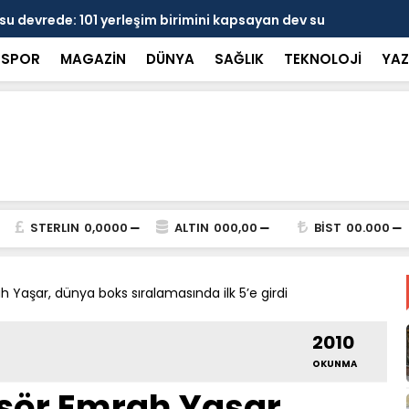
 devrede: 101 yerleşim birimini kapsayan dev su
Prof. Dr. D
şik aşıldı
kırılmayı '
SPOR
MAGAZİN
DÜNYA
SAĞLIK
TEKNOLOJİ
YAZ
STERLIN
0,0000
ALTIN
000,00
BİST
00.000
ah Yaşar, dünya boks sıralamasında ilk 5’e girdi
2010
OKUNMA
ksör Emrah Yaşar,