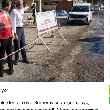
iyor
elerden biri olan Sümerevler'de içme suyu,