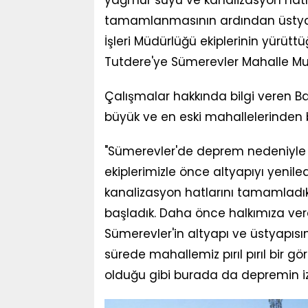
yağmur suyu ve kanalizasyon hatla
tamamlanmasının ardından üstyapı
İşleri Müdürlüğü ekiplerinin yürüt
Tutdere'ye Sümerevler Mahalle Muhta
Çalışmalar hakkında bilgi veren B
büyük ve en eski mahallelerinden b
"Sümerevler'de deprem nedeniyle 
ekiplerimizle önce altyapıyı yenil
kanalizasyon hatlarını tamamladık
başladık. Daha önce halkımıza ver
Sümerevler'in altyapı ve üstyapısı
sürede mahallemiz pırıl pırıl bir
olduğu gibi burada da depremin iz