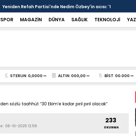
si'nde Nedim Özbey'in acısı: 'Bu olay hepimize
Kozağaç An
projesinde 
SPOR
MAGAZİN
DÜNYA
SAĞLIK
TEKNOLOJİ
YAZ
STERLIN
0,0000
ALTIN
000,00
BİST
00.000
en sözlü taahhüt “30 Ekim’e kadar pırıl pırıl olacak”
233
e : 06-10-2025 12:56
OKUNMA