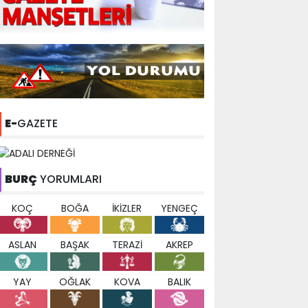
E-
GAZETE
BURÇ
YORUMLARI
KOÇ
BOĞA
İKİZLER
YENGEÇ
ASLAN
BAŞAK
TERAZİ
AKREP
YAY
OĞLAK
KOVA
BALIK