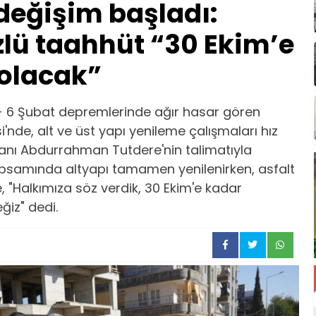
değişim başladı:
zlü taahhüt “30 Ekim’e
l olacak”
- 6 Şubat depremlerinde ağır hasar gören
nde, alt ve üst yapı yenileme çalışmaları hız
anı Abdurrahman Tutdere'nin talimatıyla
apsamında altyapı tamamen yenilenirken, asfalt
, "Halkımıza söz verdik, 30 Ekim'e kadar
eğiz" dedi.