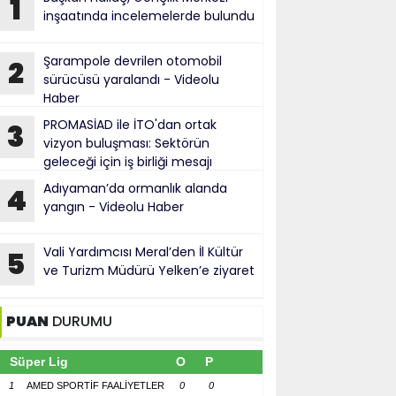
1
inşaatında incelemelerde bulundu
Şarampole devrilen otomobil
2
sürücüsü yaralandı - Videolu
Haber
PROMASİAD ile İTO'dan ortak
3
vizyon buluşması: Sektörün
geleceği için iş birliği mesajı
Adıyaman’da ormanlık alanda
4
yangın - Videolu Haber
Vali Yardımcısı Meral’den İl Kültür
5
ve Turizm Müdürü Yelken’e ziyaret
PUAN
DURUMU
Süper Lig
O
P
1
AMED SPORTİF FAALİYETLER
0
0