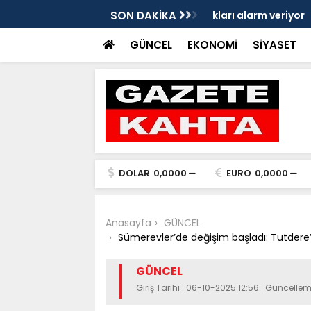
eleri ve mendil çocukları alarm veriyor
SON DAKİKA
Yeniden Refah Parti
ders olsun'
GÜNCEL
EKONOMİ
SİYASET
DOLAR
0,0000
EURO
0,0000
Anasayfa
GÜNCEL
Sümerevler’de değişim başladı: Tutdere’d
GÜNCEL
Giriş Tarihi : 06-10-2025 12:56 Güncellem