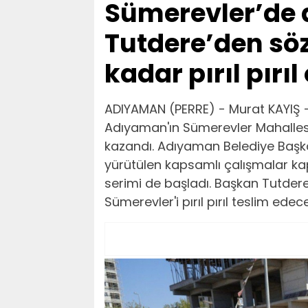
Sümerevler’de 
Tutdere’den sö
kadar pırıl pırı
ADIYAMAN (PERRE) - Murat KAYIŞ 
Adıyaman'ın Sümerevler Mahallesi'
kazandı. Adıyaman Belediye Başk
yürütülen kapsamlı çalışmalar k
serimi de başladı. Başkan Tutdere
Sümerevler'i pırıl pırıl teslim edec