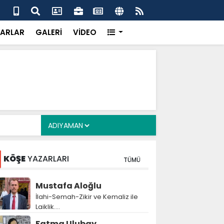
a Deposu devrede: 101 yerleşim birimini kapsayan dev su
Pro
önemli eşik aşıldı
kır
ARLAR
GALERİ
VİDEO
KÖŞE
YAZARLARI
TÜMÜ
Mustafa Aloğlu
İlahi-Semah-Zikir ve Kemaliz ile
Laiklik….
Fatma Ulubay