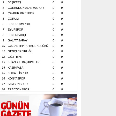
2
BEŞİKTAŞ
0
0
3
CORENDON ALANYASPOR
0
0
4
ÇAYKUR RİZESPOR
0
0
5
ÇORUM
0
0
6
ERZURUMSPOR
0
0
7
EYÜPSPOR
0
0
8
FENERBAHÇE
0
0
9
GALATASARAY
0
0
10
GAZİANTEP FUTBOL KULÜBÜ
0
0
11
GENÇLERBİRLİĞİ
0
0
12
GÖZTEPE
0
0
13
İSTANBUL BAŞAKŞEHİR
0
0
14
KASIMPAŞA
0
0
15
KOCAELİSPOR
0
0
16
KONYASPOR
0
0
17
SAMSUNSPOR
0
0
18
TRABZONSPOR
0
0