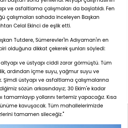
rı baştan sona yenilendi. Altyapı çalışmasının
 ve asfaltlama çalışmaları da başlatıldı. Fen
tüğü çalışmaları sahada inceleyen Başkan
rı Celal Ekinci de eşlik etti.
aşkan Tutdere, Sümerevler'in Adıyaman'ın en
iri olduğuna dikkat çekerek şunları söyledi:
altyapı ve üstyapı ciddi zarar görmüştü. Tüm
edik, ardından içme suyu, yağmur suyu ve
. Şimdi üstyapı ve asfaltlama çalışmalarına
diğimiz sözün arkasındayız; 30 Ekim'e kadar
nı tamamlayıp yollarını tertemiz yapacağız. Kısa
 görünüme kavuşacak. Tüm mahallelerimizde
lerini tamamen sileceğiz."