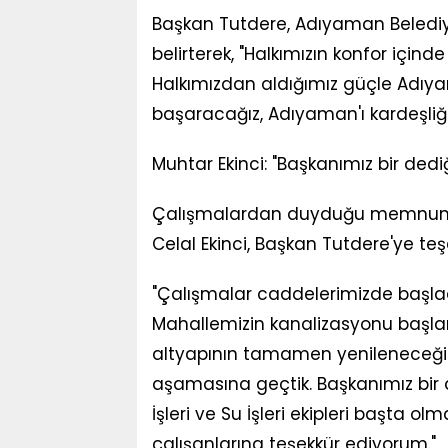
Başkan Tutdere, Adıyaman Belediy
belirterek, "Halkımızın konfor içind
Halkımızdan aldığımız güçle Adıyam
başaracağız, Adıyaman'ı kardeşliği
Muhtar Ekinci: "Başkanımız bir dediğ
Çalışmalardan duyduğu memnuniye
Celal Ekinci, Başkan Tutdere'ye teş
"Çalışmalar caddelerimizde başlad
Mahallemizin kanalizasyonu başlan
altyapının tamamen yenileneceğini
aşamasına geçtik. Başkanımız bir d
İşleri ve Su İşleri ekipleri başta
çalışanlarına teşekkür ediyorum."