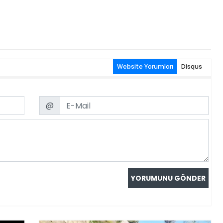
Website Yorumları
Disqus
Email
@