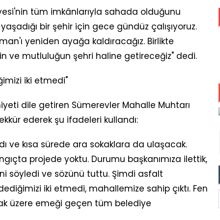
esi'nin tüm imkânlarıyla sahada olduğunu
e yaşadığı bir şehir için gece gündüz çalışıyoruz.
an'ı yeniden ayağa kaldıracağız. Birlikte
n ve mutluluğun şehri haline getireceğiz" dedi.
imizi iki etmedi"
ti dile getiren Sümerevler Mahalle Muhtarı
ekkür ederek şu ifadeleri kullandı:
ı ve kısa sürede ara sokaklara da ulaşacak.
gıçta projede yoktu. Durumu başkanımıza ilettik,
 söyledi ve sözünü tuttu. Şimdi asfalt
ediğimizi iki etmedi, mahallemize sahip çıktı. Fen
 olmak üzere emeği geçen tüm belediye