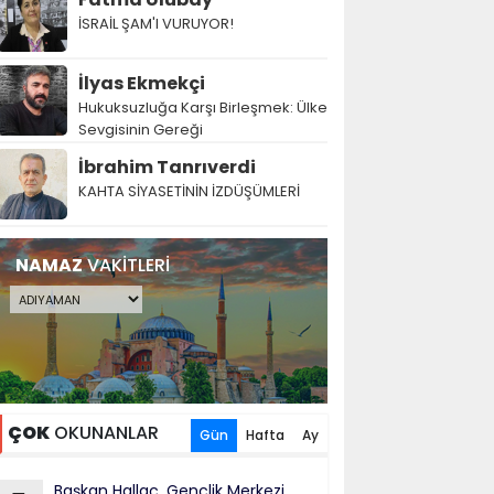
İSRAİL ŞAM'I VURUYOR!
İlyas Ekmekçi
Hukuksuzluğa Karşı Birleşmek: Ülke
Sevgisinin Gereği
İbrahim Tanrıverdi
KAHTA SİYASETİNİN İZDÜŞÜMLERİ
NAMAZ
VAKİTLERİ
ÇOK
OKUNANLAR
Gün
Hafta
Ay
Başkan Hallaç, Gençlik Merkezi