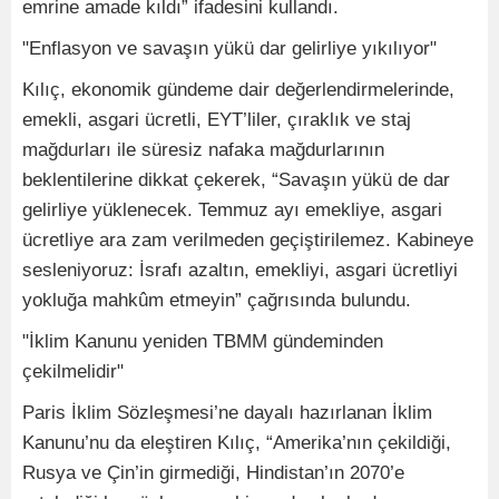
emrine amade kıldı” ifadesini kullandı.
"Enflasyon ve savaşın yükü dar gelirliye yıkılıyor"
Kılıç, ekonomik gündeme dair değerlendirmelerinde,
emekli, asgari ücretli, EYT’liler, çıraklık ve staj
mağdurları ile süresiz nafaka mağdurlarının
beklentilerine dikkat çekerek, “Savaşın yükü de dar
gelirliye yüklenecek. Temmuz ayı emekliye, asgari
ücretliye ara zam verilmeden geçiştirilemez. Kabineye
sesleniyoruz: İsrafı azaltın, emekliyi, asgari ücretliyi
yokluğa mahkûm etmeyin” çağrısında bulundu.
"İklim Kanunu yeniden TBMM gündeminden
çekilmelidir"
Paris İklim Sözleşmesi’ne dayalı hazırlanan İklim
Kanunu’nu da eleştiren Kılıç, “Amerika’nın çekildiği,
Rusya ve Çin’in girmediği, Hindistan’ın 2070’e