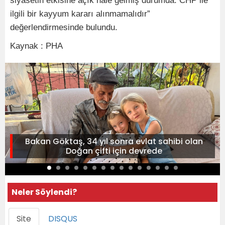
siyasetin etkisine açık hale gelmiş durumda. CHP ile
ilgili bir kayyum kararı alınmamalıdır”
değerlendirmesinde bulundu.
Kaynak : PHA
Bakan Göktaş, 34 yıl sonra evlat sahibi olan
Doğan çifti için devrede
Neler Söylendi?
Site
DISQUS