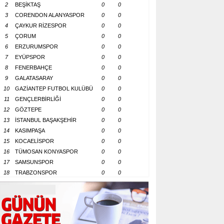
2
BEŞİKTAŞ
0
0
3
CORENDON ALANYASPOR
0
0
4
ÇAYKUR RİZESPOR
0
0
5
ÇORUM
0
0
6
ERZURUMSPOR
0
0
7
EYÜPSPOR
0
0
8
FENERBAHÇE
0
0
9
GALATASARAY
0
0
10
GAZİANTEP FUTBOL KULÜBÜ
0
0
11
GENÇLERBİRLİĞİ
0
0
12
GÖZTEPE
0
0
13
İSTANBUL BAŞAKŞEHİR
0
0
14
KASIMPAŞA
0
0
15
KOCAELİSPOR
0
0
16
TÜMOSAN KONYASPOR
0
0
17
SAMSUNSPOR
0
0
18
TRABZONSPOR
0
0