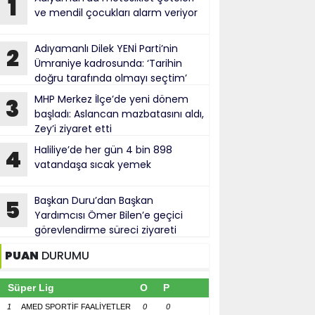
1
ve mendil çocukları alarm veriyor
Adıyamanlı Dilek YENİ Parti’nin
2
Ümraniye kadrosunda: ‘Tarihin
doğru tarafında olmayı seçtim’
MHP Merkez İlçe’de yeni dönem
3
başladı: Aslancan mazbatasını aldı,
Zey’i ziyaret etti
Haliliye’de her gün 4 bin 898
4
vatandaşa sıcak yemek
Başkan Duru’dan Başkan
5
Yardımcısı Ömer Bilen’e geçici
görevlendirme süreci ziyareti
PUAN
DURUMU
Süper Lig
O
P
1
AMED SPORTİF FAALİYETLER
0
0