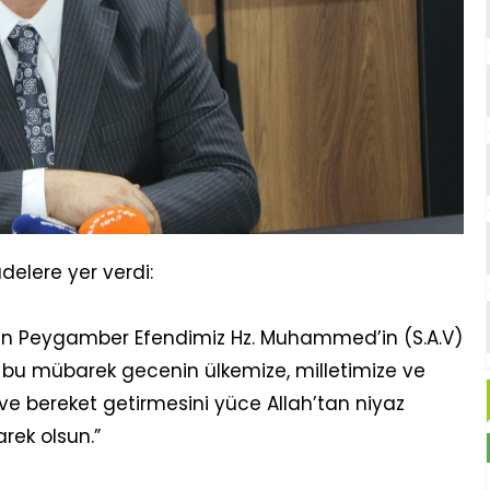
elere yer verdi:
en Peygamber Efendimiz Hz. Muhammed’in (S.A.V)
iz bu mübarek gecenin ülkemize, milletimize ve
e bereket getirmesini yüce Allah’tan niyaz
rek olsun.”