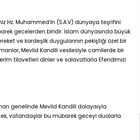
iz Hz. Muhammed’in (S.A.V) dünyaya teşrifini
rek gecelerden biridir. İslam dünyasında büyük
ket ve kardeşlik duygularının pekiştiği özel bir
anlar, Mevlid Kandili vesilesiyle camilerde bir
erim tilavetleri dinler ve salavatlarla Efendimizi
aman genelinde Mevlid Kandili dolayısıyla
ek, vatandaşlar bu mübarek geceyi dualarla