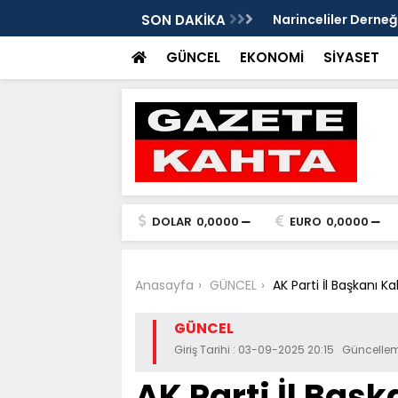
Gazete Kahta İmtiyaz Sahibi Mustafa
SON DAKİKA
Şanlıurfa’da yaz uy
Getirin
GÜNCEL
EKONOMİ
SİYASET
DOLAR
0,0000
EURO
0,0000
Anasayfa
GÜNCEL
AK Parti İl Başkanı K
GÜNCEL
Giriş Tarihi : 03-09-2025 20:15 Güncelle
AK Parti İl Baş