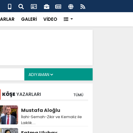
 her gün 4 bin 898 vatandaşa sıcak yemek
Baş
gör
ARLAR
GALERİ
VİDEO
KÖŞE
YAZARLARI
TÜMÜ
Mustafa Aloğlu
İlahi-Semah-Zikir ve Kemaliz ile
Laiklik….
Fatma Ulubay