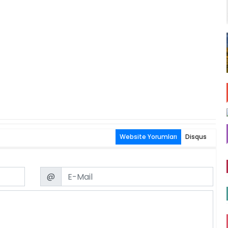
Website Yorumları
Disqus
Email
@