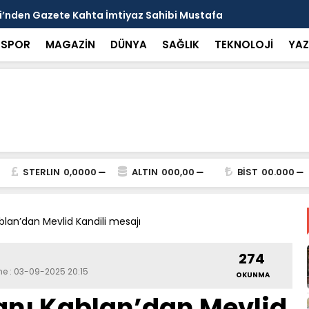
arısı: Güneşten Korunmayı Alışkanlık Haline
Haliliye’de
SPOR
MAGAZİN
DÜNYA
SAĞLIK
TEKNOLOJİ
YAZ
STERLIN
0,0000
ALTIN
000,00
BİST
00.000
ablan’dan Mevlid Kandili mesajı
274
me : 03-09-2025 20:15
OKUNMA
kanı Kablan’dan Mevlid