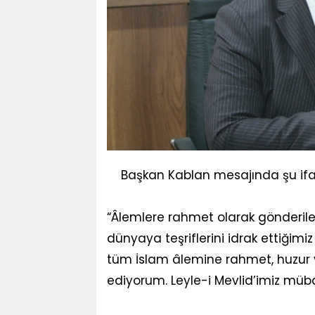
Başkan Kablan mesajında şu ifad
“Âlemlere rahmet olarak gönderil
dünyaya teşriflerini idrak ettiğim
tüm İslam âlemine rahmet, huzur v
ediyorum. Leyle-i Mevlid’imiz müba