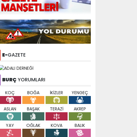
E-
GAZETE
BURÇ
YORUMLARI
KOÇ
BOĞA
İKİZLER
YENGEÇ
ASLAN
BAŞAK
TERAZİ
AKREP
YAY
OĞLAK
KOVA
BALIK