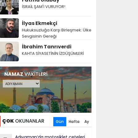
İSRAİL ŞAM'I VURUYOR!
İlyas Ekmekçi
Hukuksuzluğa Karşı Birleşmek: Ülke
Sevgisinin Gereği
İbrahim Tanrıverdi
KAHTA SİYASETİNİN İZDÜŞÜMLERİ
NAMAZ
VAKİTLERİ
ÇOK
OKUNANLAR
Gün
Hafta
Ay
Adıyaman’da motosiklet çeteleri