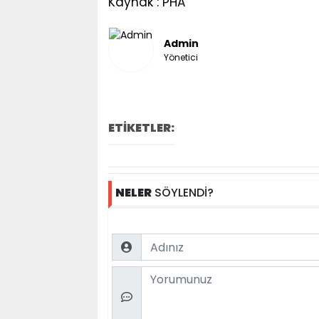
Kaynak : PHA
Admin
Yönetici
ETİKETLER:
NELER
SÖYLENDİ?
Name
Comment